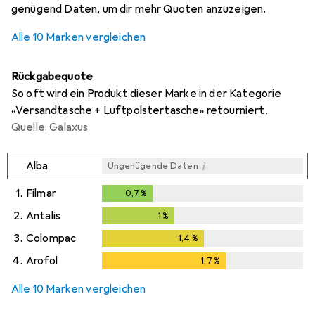
genügend Daten, um dir mehr Quoten anzuzeigen.
Alle 10 Marken vergleichen
Rückgabequote
So oft wird ein Produkt dieser Marke in der Kategorie
«Versandtasche + Luftpolstertasche» retourniert.
Quelle: Galaxus
i
Alba
Ungenügende Daten
1.
Filmar
0,7
%
0,7
%
2.
Antalis
1
%
1
%
3.
Colompac
1,4
%
1,4
%
4.
Arofol
1,7
%
1,7
%
Alle 10 Marken vergleichen