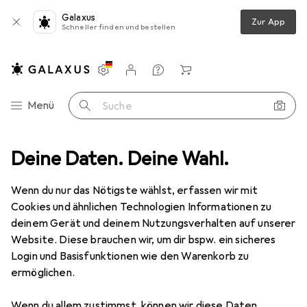
Galaxus
Zur App
Schneller finden und bestellen
Einstellungen
Kundenkonto
Vergleichslisten
Merklisten
Warenkorb
Navigation nach Kategorien
Menü
Suche
e, aus Nylon, blauer Reißverschluss, Fenster für Absenderadresse, Ma
Deine Daten. Deine Wahl.
Wenn du nur das Nötigste wählst, erfassen wir mit
Cookies und ähnlichen Technologien Informationen zu
3 Bilder
deinem Gerät und deinem Nutzungsverhalten auf unserer
Website. Diese brauchen wir, um dir bspw. ein sicheres
EUR
25,29
EUR
25,29
/
1Stk.
Login und Basisfunktionen wie den Warenkorb zu
Alba
Banktasche "POCAIS" mit
ermöglichen.
Dehnfalte, aus Nylon, blauer
Reißverschluss, Fenster für
Wenn du allem zustimmst, können wir diese Daten