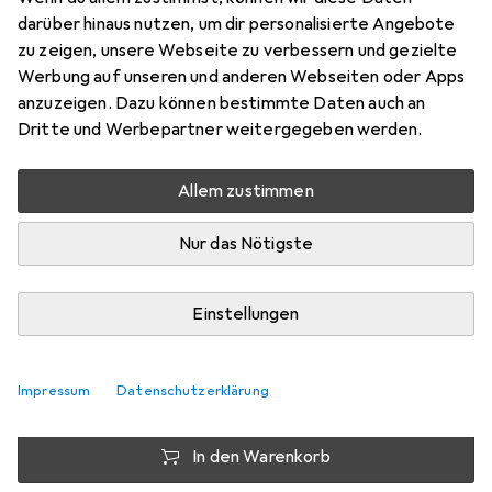
Absenderadresse, Ma
darüber hinaus nutzen, um dir personalisierte Angebote
zu zeigen, unsere Webseite zu verbessern und gezielte
1 Stk.
Werbung auf unseren und anderen Webseiten oder Apps
Preis in EUR inkl. MwSt.
anzuzeigen. Dazu können bestimmte Daten auch an
Dritte und Werbepartner weitergegeben werden.
Marke
Bewertungen
Mehr von Alba
2
Allem zustimmen
Nur das Nötigste
Zwischen Do, 13.8. und Mo, 17.8. geliefert
9 Stück an Lager beim Drittanbieter
Einstellungen
Lieferort angeben für genaue Lieferzeit
i
Angebot von
Impressum
Datenschutzerklärung
StockNet Connect
FR
In den Warenkorb