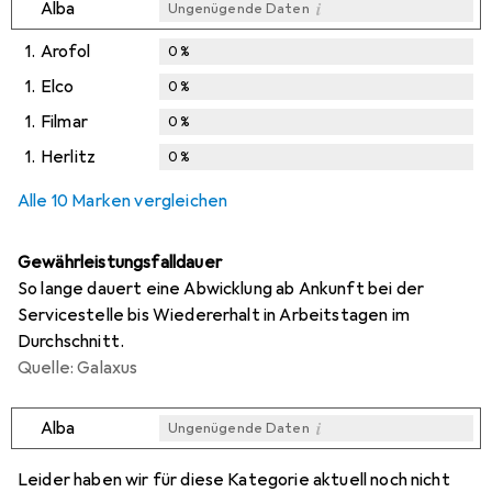
i
Alba
Ungenügende Daten
1.
Arofol
0
%
1.
Elco
0
%
1.
Filmar
0
%
1.
Herlitz
0
%
Alle 10 Marken vergleichen
Gewährleistungsfalldauer
So lange dauert eine Abwicklung ab Ankunft bei der
Servicestelle bis Wiedererhalt in Arbeitstagen im
Durchschnitt.
Quelle: Galaxus
i
Alba
Ungenügende Daten
i
i
i
i
Ungenügende Daten
Ungenügende Daten
Ungenügende Daten
Ungenügende Daten
Leider haben wir für diese Kategorie aktuell noch nicht