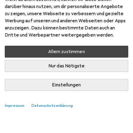
Preis in EUR inkl. MwSt.
darüber hinaus nutzen, um dir personalisierte Angebote
zu zeigen, unsere Webseite zu verbessern und gezielte
Marke
Bewertungen
Werbung auf unseren und anderen Webseiten oder Apps
Mehr von Avery
anzuzeigen. Dazu können bestimmte Daten auch an
Dritte und Werbepartner weitergegeben werden.
Zwischen Mo, 10.8. und Mi, 12.8. geliefert
Allem zustimmen
Mehr als 10 Stück an Lager beim Lieferanten
Lieferort angeben für genaue Lieferzeit
Nur das Nötigste
In den Warenkorb
Einstellungen
Vergleichen
Merken
Impressum
Datenschutzerklärung
kostenloser Versand