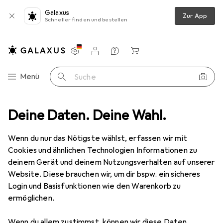
Galaxus
Zur App
Schneller finden und bestellen
Einstellungen
Kundenkonto
Vergleichslisten
Merklisten
Warenkorb
Navigation nach Kategorien
Menü
Suche
Avery SW. Etiketten 210x148mm L7916-40 weiss, matt, A4 40 Blatt
Deine Daten. Deine Wahl.
Wenn du nur das Nötigste wählst, erfassen wir mit
Cookies und ähnlichen Technologien Informationen zu
8 Bilder
deinem Gerät und deinem Nutzungsverhalten auf unserer
Website. Diese brauchen wir, um dir bspw. ein sicheres
EUR
42,62
Login und Basisfunktionen wie den Warenkorb zu
Avery
SW. Etiketten 210x148mm
ermöglichen.
L7916-40 weiss, matt, A4 40 Blatt
Wenn du allem zustimmst, können wir diese Daten