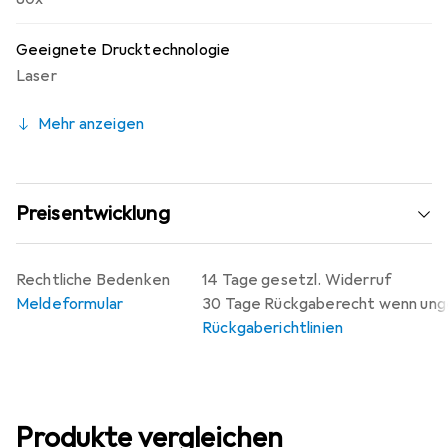
garantieren, sondern auch hohe Umweltstandards setzen
und kurze Lieferwege ermöglichen. Die Etiketten aus
PVC-freier Folie werden klimaneutral hergestellt, die
Geeignete Drucktechnologie
Emissionen des Materials werden kompensiert. Made in
Laser
Germany.
Mehr anzeigen
Preisentwicklung
Rechtliche Bedenken
14 Tage gesetzl. Widerruf
Meldeformular
30 Tage Rückgaberecht wenn un
Rückgaberichtlinien
Produkte vergleichen