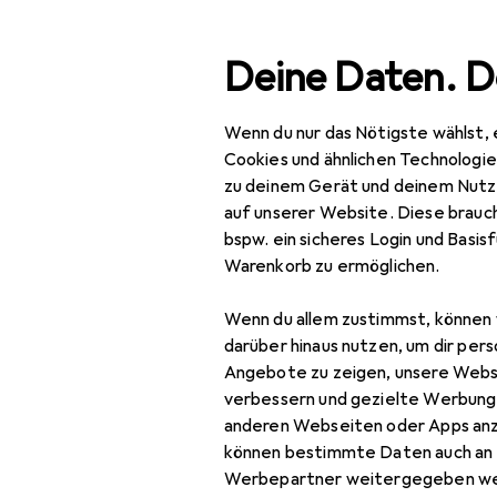
Suche
Deine Daten. D
Wenn du nur das Nötigste wählst, 
Navigation nach Kategorien
samtsortiment
Büro + Schreibwaren
Bürobedarf
Sc
Gesamtsortiment
Cookies und ähnlichen Technologi
zu deinem Gerät und deinem Nutz
Büro + Schreibwaren
auf unserer Website. Diese brauch
bspw. ein sicheres Login und Basis
Bürobedarf
Warenkorb zu ermöglichen.
Schneiden + Kleben
Wenn du allem zustimmst, können 
Kleber
darüber hinaus nutzen, um dir pers
Angebote zu zeigen, unsere Webs
Fotokleber +
verbessern und gezielte Werbung
Posterkleber
anderen Webseiten oder Apps an
können bestimmte Daten auch an 
Heissklebepistole
Werbepartner weitergegeben we