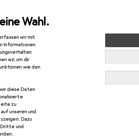
eine Wahl.
erfassen wir mit
hneiden + Kleben
Kleber
Klebehaken + Klebenagel
B
en Informationen
ungsverhalten
en wir, um dir
funktionen wie den
wir diese Daten
onalisierte
eite zu
 auf unseren und
zuzeigen. Dazu
Dritte und
rden.