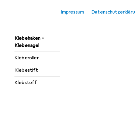
Heisskleber
Impressum
Datenschutzerklär
Klebeband
Klebebandabroller
Klebehaken +
Klebenagel
Kleberoller
Klebestift
Klebstoff