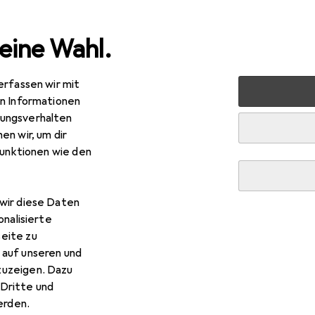
eine Wahl.
erfassen wir mit
 + Schreibwaren
Drucker + Scanner
Scannen
Scanne
en Informationen
ungsverhalten
en wir, um dir
funktionen wie den
wir diese Daten
onalisierte
eite zu
 auf unseren und
zuzeigen. Dazu
Dritte und
rden.