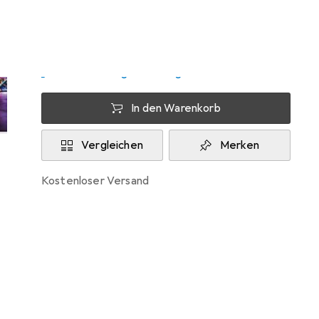
Zwischen Fr, 7.8. und Mo, 10.8. geliefert
Nur 3 Stück an Lager beim Lieferanten
Lieferort angeben für genaue Lieferzeit
In den Warenkorb
Vergleichen
Merken
kostenloser Versand