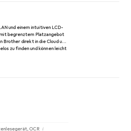
AN und einem intuitiven LCD-
üro mit begrenztem Platzangebot
 Brother direkt in die Cloud und
helos zu finden und können leicht
zlichen Platz hinter dem
es über die Oberseite des
i
tenlesegerät
,
OCR