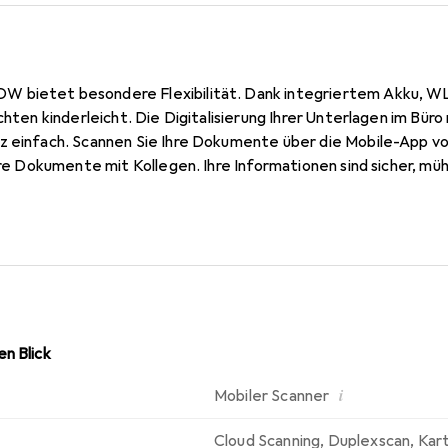
 bietet besondere Flexibilität. Dank integriertem Akku, WL
ichten kinderleicht. Die Digitalisierung Ihrer Unterlagen im B
z einfach. Scannen Sie Ihre Dokumente über die Mobile-App von
Ihre Dokumente mit Kollegen. Ihre Informationen sind sicher, mü
k des einzigartigen Rollensystems benötigen Sie keinen zusät
ument durchlaufen kann. Während es eingezogen wird, gleitet 
k.
n Blick
i
Mobiler Scanner
n
Cloud Scanning
,
Duplexscan
,
Kar