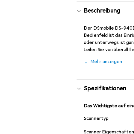
Beschreibung
Der DSmobile DS-940DW
Bedienfeld ist das Einr
oder unterwegs ist gan
teilen Sie von überall 
bearbeitet werden. Dan
Mehr anzeigen
Scanner, damit das Dok
Scanners zu Ihnen zurüc
Spezifikationen
Das Wichtigste auf eine
Scannertyp
Scanner Eigenschafte