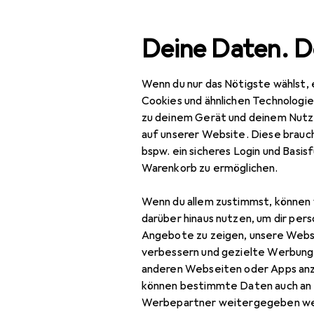
Suche
Deine Daten. D
Wenn du nur das Nötigste wählst, 
Navigation nach Kategorien
Gesamtsortiment
Büro
Gesamtsortiment
Cookies und ähnlichen Technologi
zu deinem Gerät und deinem Nutz
Büro + Schreibwaren
auf unserer Website. Diese brauch
bspw. ein sicheres Login und Basis
Drucker + Scanner
Warenkorb zu ermöglichen.
Scannen
Wenn du allem zustimmst, können 
Barcode Scanner
darüber hinaus nutzen, um dir pers
Angebote zu zeigen, unsere Webs
Scanner
verbessern und gezielte Werbung
anderen Webseiten oder Apps an
Scanner Zubehör
können bestimmte Daten auch an 
Werbepartner weitergegeben we