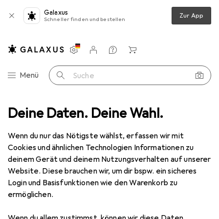
Galaxus
Zur App
Schneller finden und bestellen
Einstellungen
Kundenkonto
Vergleichslisten
Merklisten
Warenkorb
Navigation nach Kategorien
Menü
Suche
reibwaren
Deine Daten. Deine Wahl.
Bürotechnik
Taschenrechner
Casio DJ-120D Plus
Wenn du nur das Nötigste wählst, erfassen wir mit
Cookies und ähnlichen Technologien Informationen zu
2 Bilder
deinem Gerät und deinem Nutzungsverhalten auf unserer
Website. Diese brauchen wir, um dir bspw. ein sicheres
EUR
17,93
Login und Basisfunktionen wie den Warenkorb zu
Casio
DJ-120D Plus
ermöglichen.
Batteriebetrieb, Solarenergie
Wenn du allem zustimmst, können wir diese Daten