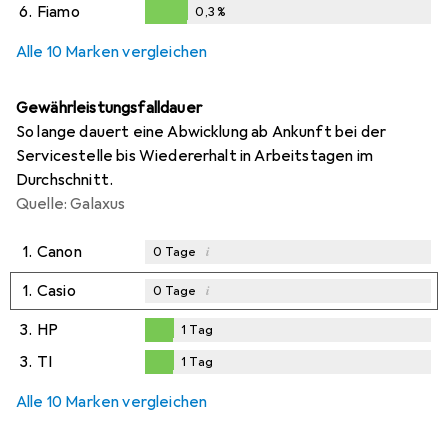
0,2
%
6.
Fiamo
0,3
%
0,3
%
Alle 10 Marken vergleichen
Gewährleistungsfalldauer
So lange dauert eine Abwicklung ab Ankunft bei der
Servicestelle bis Wiedererhalt in Arbeitstagen im
Durchschnitt.
Quelle: Galaxus
1.
Canon
i
0
Tage
1.
Casio
i
0
Tage
3.
HP
1
Tag
1
Tag
3.
TI
1
Tag
1
Tag
Alle 10 Marken vergleichen