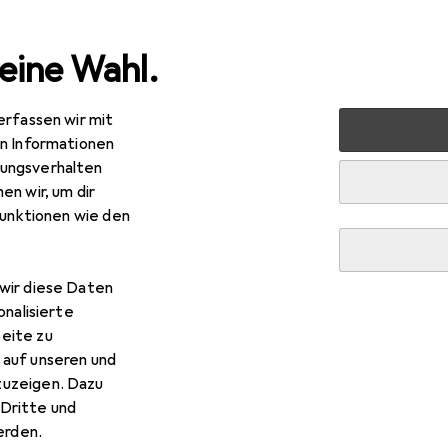
eine Wahl.
erfassen wir mit
ibwaren
Bürobedarf
Schneiden + Kleben
Kleber
K
en Informationen
ungsverhalten
en wir, um dir
funktionen wie den
wir diese Daten
onalisierte
eite zu
 auf unseren und
zuzeigen. Dazu
Dritte und
rden.