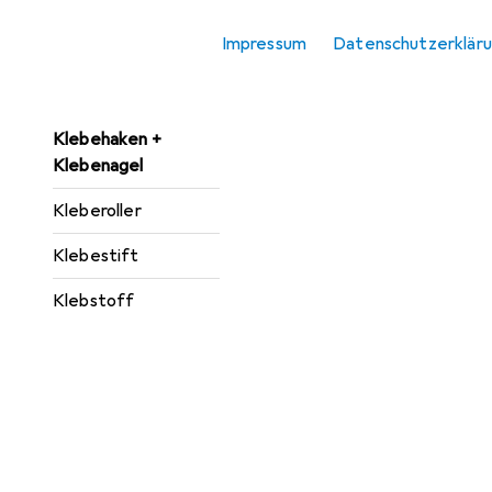
Heisskleber
Impressum
Datenschutzerklär
Klebeband
Klebebandabroller
Klebehaken +
Klebenagel
Kleberoller
Klebestift
Klebstoff