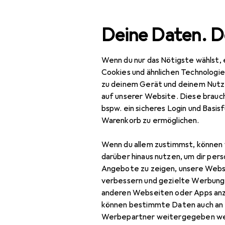
Suche
Deine Daten. D
Wenn du nur das Nötigste wählst, 
Navigation nach Kategorien
Gesamtsortiment
Büro + Schre
Gesamtsortiment
Cookies und ähnlichen Technologi
zu deinem Gerät und deinem Nutz
Büro + Schreibwaren
auf unserer Website. Diese brauch
bspw. ein sicheres Login und Basis
Bürobedarf
Warenkorb zu ermöglichen.
Schneiden + Kleben
Wenn du allem zustimmst, können 
Kleber
darüber hinaus nutzen, um dir pers
Angebote zu zeigen, unsere Webs
Fotokleber +
verbessern und gezielte Werbung
Posterkleber
anderen Webseiten oder Apps an
können bestimmte Daten auch an 
Heissklebepistole
Werbepartner weitergegeben we