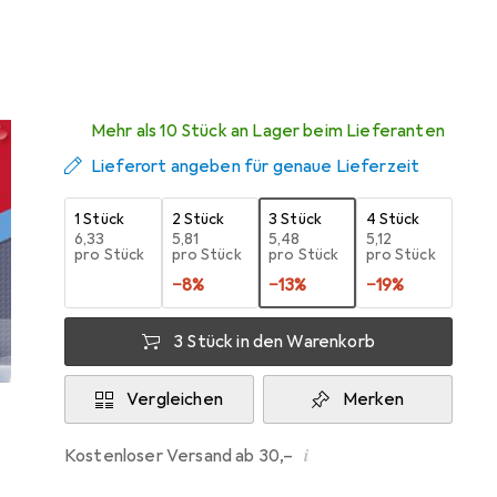
Zwischen Fr, 14.8. und Sa, 15.8. geliefert
Mehr als 10 Stück an Lager beim Lieferanten
Lieferort angeben für genaue Lieferzeit
1 Stück
2 Stück
3 Stück
4 Stück
EUR
6,33
EUR
5,81
EUR
5,48
EUR
5,12
pro Stück
pro Stück
pro Stück
pro Stück
−
8
%
−
13
%
−
19
%
3 Stück in den Warenkorb
Vergleichen
Merken
i
Kostenloser Versand ab 30,–