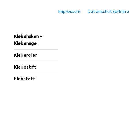
Heisskleber
Impressum
Datenschutzerklär
Klebeband
Klebebandabroller
Klebehaken +
Klebenagel
Kleberoller
Klebestift
Klebstoff