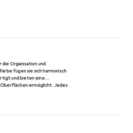
r die Organisation und
Farbe fügen sie sich harmonisch
rtigt und bieten eine
 Oberflächen ermöglicht. Jedes
immer oder im Büro. Die
 Aufbewahrung von kleinen
eine praktische Ergänzung für