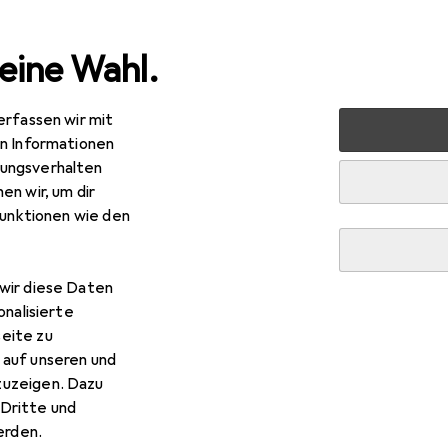
eine Wahl.
erfassen wir mit
 + Schreibwaren
Bürobedarf
Schneiden + Kleben
Kle
en Informationen
ungsverhalten
en wir, um dir
funktionen wie den
wir diese Daten
onalisierte
eite zu
 auf unseren und
zuzeigen. Dazu
Dritte und
rden.