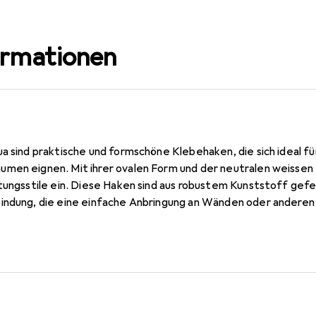
ormationen
a sind praktische und formschöne Klebehaken, die sich ideal fü
men eignen. Mit ihrer ovalen Form und der neutralen weissen 
tungsstile ein. Diese Haken sind aus robustem Kunststoff gefe
indung, die eine einfache Anbringung an Wänden oder anderen
, die vielseitig einsetzbar sind, sei es in der Küche, im Badez
5 x 1,5 cm machen sie zu einer platzsparenden Lösung für die
Präsentation von Dekorationselementen. Die Minihaken sind 
t auf Ordnung und Stil legt.