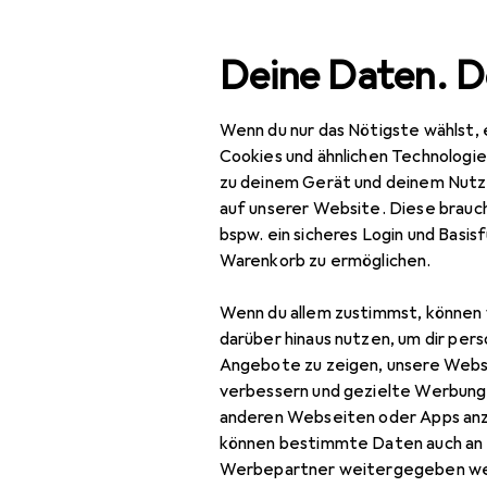
Suche
Deine Daten. D
Wenn du nur das Nötigste wählst, 
Navigation nach Kategorien
Gesamtsortiment
Büro
Gesamtsortiment
Cookies und ähnlichen Technologi
zu deinem Gerät und deinem Nutz
Büro + Schreibwaren
auf unserer Website. Diese brauch
bspw. ein sicheres Login und Basis
Bürobedarf
Warenkorb zu ermöglichen.
Schneiden + Kleben
Wenn du allem zustimmst, können 
Kleber
darüber hinaus nutzen, um dir pers
Angebote zu zeigen, unsere Webs
Fotokleber +
verbessern und gezielte Werbung
Posterkleber
anderen Webseiten oder Apps an
können bestimmte Daten auch an 
Heissklebepistole
Werbepartner weitergegeben we