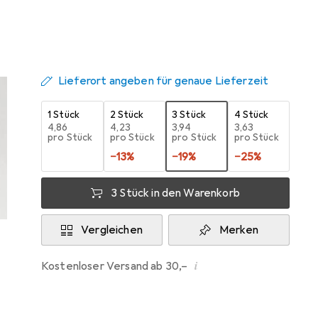
Zwischen Sa, 15.8. und Mi, 19.8. geliefert
Mehr als 10 Stück an Lager beim Lieferanten
Lieferort angeben für genaue Lieferzeit
1 Stück
2 Stück
3 Stück
4 Stück
EUR
4,86
EUR
4,23
EUR
3,94
EUR
3,63
pro Stück
pro Stück
pro Stück
pro Stück
−
13
%
−
19
%
−
25
%
3 Stück in den Warenkorb
Vergleichen
Merken
i
Kostenloser Versand ab 30,–