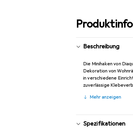
Produktinf
Beschreibung
Die Minihaken von Diaqu
Dekoration von Wohnräu
in verschiedene Einrich
zuverlässige Klebeverb
Set enthält sechs Haken
Mehr anzeigen
kompakten Masse von 2,
Gegenständen oder zur 
jeden Haushalt, der Wer
Spezifikationen