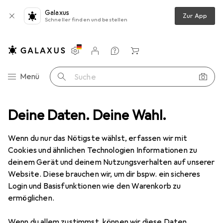
Galaxus
Zur App
Schneller finden und bestellen
Einstellungen
Kundenkonto
Vergleichslisten
Merklisten
Warenkorb
Navigation nach Kategorien
Menü
Suche
behör Schulbedarf
Deine Daten. Deine Wahl.
Ordner Zubehör
Durable Register Dez-Jan
Wenn du nur das Nötigste wählst, erfassen wir mit
Cookies und ähnlichen Technologien Informationen zu
1 Bild
deinem Gerät und deinem Nutzungsverhalten auf unserer
Website. Diese brauchen wir, um dir bspw. ein sicheres
MENGENRABATT
Login und Basisfunktionen wie den Warenkorb zu
EUR
2,02
ermöglichen.
Spare
EUR
4,36
Durable
Register Dez-Jan
Wenn du allem zustimmst, können wir diese Daten