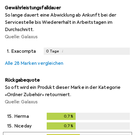
Gewährleistungsfalldauer
So lange dauert eine Abwicklung ab Ankunft bei der
Servicestelle bis Wiedererhalt in Arbeitstagen im
Durchschnitt.
Quelle: Galaxus
1.
Exacompta
i
0
Tage
i
i
i
i
Ungenügende Daten
Ungenügende Daten
Ungenügende Daten
Ungenügende Daten
Alle 28 Marken vergleichen
Rückgabequote
So oft wird ein Produkt dieser Marke in der Kategorie
«Ordner Zubehör» retourniert.
Quelle: Galaxus
15.
Herma
0,7
%
0,7
%
15.
Niceday
0,7
%
0,7
%