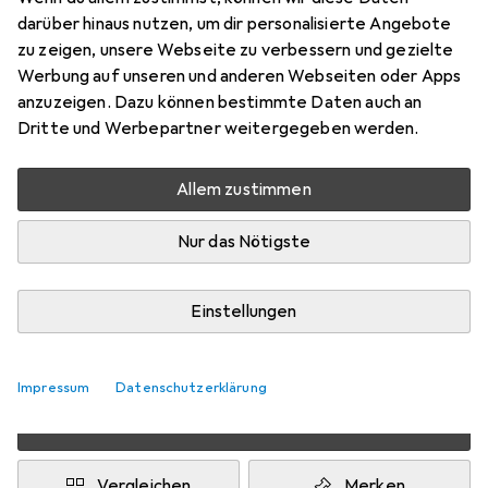
darüber hinaus nutzen, um dir personalisierte Angebote
Preis in EUR inkl. MwSt.
zu zeigen, unsere Webseite zu verbessern und gezielte
Werbung auf unseren und anderen Webseiten oder Apps
Marke
Bewertungen
anzuzeigen. Dazu können bestimmte Daten auch an
Mehr von Durable
173
Dritte und Werbepartner weitergegeben werden.
Allem zustimmen
Zwischen Mo, 10.8. und Mi, 12.8. geliefert
Mehr als 10 Stück an Lager beim Lieferanten
Nur das Nötigste
Lieferort angeben für genaue Lieferzeit
1 Stück
2 Stück
3 Stück
4 Stück
Einstellungen
EUR
3,11
pro Stück
EUR
2,60
EUR
2,32
EUR
2,02
pro Stück
pro Stück
pro Stück
−
16
%
−
25
%
−
35
%
Impressum
Datenschutzerklärung
4 Stück in den Warenkorb
Vergleichen
Merken