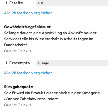
1.
Esselte
0
%
Alle 28 Marken vergleichen
Gewährleistungsfalldauer
So lange dauert eine Abwicklung ab Ankunft bei der
Servicestelle bis Wiedererhalt in Arbeitstagen im
Durchschnitt.
Quelle: Galaxus
1.
Exacompta
i
0
Tage
i
i
i
i
Ungenügende Daten
Ungenügende Daten
Ungenügende Daten
Ungenügende Daten
Alle 28 Marken vergleichen
Rückgabequote
So oft wird ein Produkt dieser Marke in der Kategorie
«Ordner Zubehör» retourniert.
Quelle: Galaxus