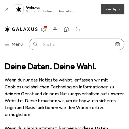
Galaxus
Zur App
Schneller finden und bestellen
Einstellungen
Kundenkonto
Vergleichslisten
Merklisten
Warenkorb
Navigation nach Kategorien
Menü
Suche
Deine Daten. Deine Wahl.
Zubehör Schulbedarf
Ordner Zubehör
Durable Register PP
Wenn du nur das Nötigste wählst, erfassen wir mit
Cookies und ähnlichen Technologien Informationen zu
4 Bilder
deinem Gerät und deinem Nutzungsverhalten auf unserer
Website. Diese brauchen wir, um dir bspw. ein sicheres
MENGENRABATT
Login und Basisfunktionen wie den Warenkorb zu
ermöglichen.
EUR
1,64
Spare
EUR
3,28
Durable
Register PP
Wenn du allem zustimmst, können wir diese Daten