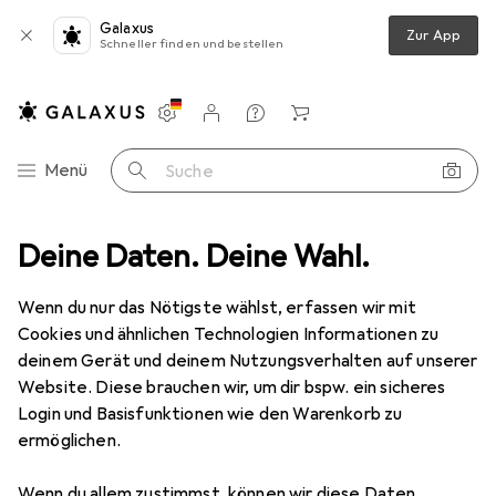
Galaxus
Zur App
Schneller finden und bestellen
Einstellungen
Kundenkonto
Vergleichslisten
Merklisten
Warenkorb
Navigation nach Kategorien
Menü
Suche
ng PC + Peripherie
Deine Daten. Deine Wahl.
Durable Reinigungstücher Dry Clean 50 Tücher
Wenn du nur das Nötigste wählst, erfassen wir mit
Cookies und ähnlichen Technologien Informationen zu
5 Bilder
deinem Gerät und deinem Nutzungsverhalten auf unserer
Website. Diese brauchen wir, um dir bspw. ein sicheres
MENGENRABATT
Login und Basisfunktionen wie den Warenkorb zu
ermöglichen.
EUR
7,18
Spare
EUR
1,42
Durable
Reinigungstücher Dry Clean
Wenn du allem zustimmst, können wir diese Daten