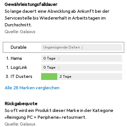
Gewährleistungsfalldauer
So lange dauert eine Abwicklung ab Ankunft bei der
Servicestelle bis Wiedererhalt in Arbeitstagen im
Durchschnitt.
Quelle: Galaxus
i
Durable
Ungenügende Daten
1.
Hama
i
0
Tage
1.
LogiLink
i
0
Tage
3.
IT Dusters
2
Tage
i
Ungenügende Daten
2
Tage
Alle 28 Marken vergleichen
Rückgabequote
So oft wird ein Produkt dieser Marke in der Kategorie
«Reinigung PC + Peripherie» retourniert.
Quelle: Galaxus