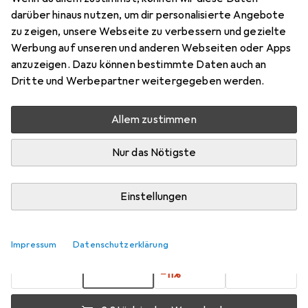
50 Tücher
darüber hinaus nutzen, um dir personalisierte Angebote
zu zeigen, unsere Webseite zu verbessern und gezielte
50x
Werbung auf unseren und anderen Webseiten oder Apps
Preis in EUR inkl. MwSt.
anzuzeigen. Dazu können bestimmte Daten auch an
Dritte und Werbepartner weitergegeben werden.
Marke
Bewertungen
Mehr von Durable
1
Allem zustimmen
Nur das Nötigste
Zwischen Di, 11.8. und Do, 13.8. geliefert
Mehr als 10 Stück an Lager beim Lieferanten
Einstellungen
Lieferort angeben für genaue Lieferzeit
1 Stück
2 Stück
3 Stück
4 Stück
Impressum
Datenschutzerklärung
EUR
7,89
EUR
7,18
pro Stück
EUR
6,99
EUR
6,51
pro Stück
pro Stück
pro Stück
−
9
%
−
17
%
−
11
%