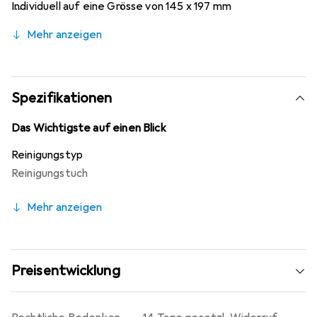
Individuell auf eine Grösse von 145 x 197 mm
zugeschnitten. Inhalt: 50 Tücher. Hauptmerkmale:
Mehr anzeigen
Produkttyp - Geräte-Reinigungstücher trocken, Material
- Faser, Produktfarbe - weiss. Gewicht und Abmessungen:
Breite - 145 mm, Höhe - 197 mm. Lieferumfang: Anzahl
der enthaltenen Produkte - 50 Stück.
Spezifikationen
Das Wichtigste auf einen Blick
Reinigungstyp
Reinigungstuch
Mehr anzeigen
Preisentwicklung