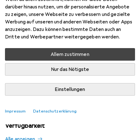
Mehr von Epson
3
darüber hinaus nutzen, um dir personalisierte Angebote
zu zeigen, unsere Webseite zu verbessern und gezielte
Werbung auf unseren und anderen Webseiten oder Apps
Aktuell nicht lieferbar
anzuzeigen. Dazu können bestimmte Daten auch an
Dritte und Werbepartner weitergegeben werden.
Benachrichtigen, wenn lieferbar
Allem zustimmen
Vergleichen
Merken
Nur das Nötigste
i
Kostenloser Versand ab 30,–
Einstellungen
Impressum
Datenschutzerklärung
Ähnliche Produkte mit besserer
Verfügbarkeit
Alle anzeigen