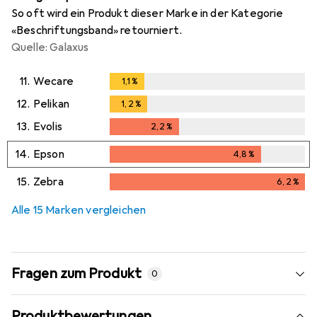
So oft wird ein Produkt dieser Marke in der Kategorie
«Beschriftungsband» retourniert.
Quelle: Galaxus
11.
Wecare
1,1
%
1,1
%
12.
Pelikan
1,2
%
1,2
%
13.
Evolis
2,2
%
2,2
%
14.
Epson
4,8
%
4,8
%
15.
Zebra
6,2
%
6,2
%
Alle 15 Marken vergleichen
Fragen zum Produkt
0
Produktbewertungen