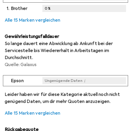
1.
Brother
0
%
i
i
i
Ungenügende Daten
Ungenügende Daten
Ungenügende Daten
Alle 15 Marken vergleichen
Gewährleistungsfalldauer
So lange dauert eine Abwicklung ab Ankunft bei der
Servicestelle bis Wiedererhalt in Arbeitstagen im
Durchschnitt.
Quelle: Galaxus
i
Epson
Ungenügende Daten
i
i
i
i
Ungenügende Daten
Ungenügende Daten
Ungenügende Daten
Ungenügende Daten
Leider haben wir für diese Kategorie aktuell noch nicht
genügend Daten, um dir mehr Quoten anzuzeigen.
Alle 15 Marken vergleichen
Rückgabequote