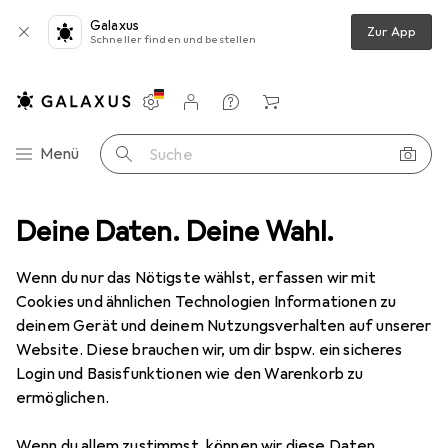
Galaxus
Zur App
Schneller finden und bestellen
Einstellungen
Kundenkonto
Vergleichslisten
Merklisten
Warenkorb
Navigation nach Kategorien
Menü
Suche
ogeräte
Deine Daten. Deine Wahl.
Beschriftungsband
Epson Etikettenkassette Lk-4sbe
Wenn du nur das Nötigste wählst, erfassen wir mit
Cookies und ähnlichen Technologien Informationen zu
3 Bilder
deinem Gerät und deinem Nutzungsverhalten auf unserer
Epson
Etikettenkassette Lk-4sbe
Website. Diese brauchen wir, um dir bspw. ein sicheres
Login und Basisfunktionen wie den Warenkorb zu
1.20 cm, Schwarz
ermöglichen.
Marke
Bewertungen
Wenn du allem zustimmst, können wir diese Daten