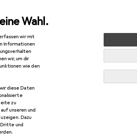
eine Wahl.
erfassen wir mit
 + Schreibwaren
Drucker + Scanner
Drucken
Papier
en Informationen
ungsverhalten
en wir, um dir
funktionen wie den
wir diese Daten
onalisierte
eite zu
 auf unseren und
zuzeigen. Dazu
Dritte und
rden.