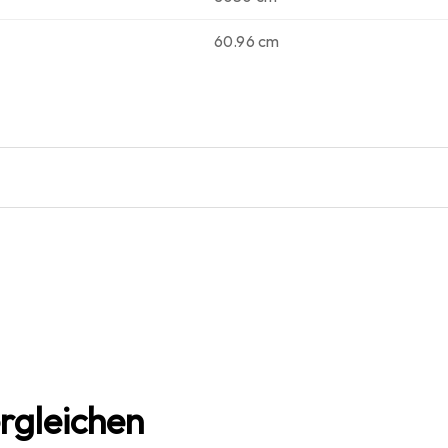
60.96 cm
rgleichen