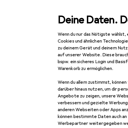
Suche
Deine Daten. D
Wenn du nur das Nötigste wählst, 
Navigation nach Kategorien
Gesamtsortiment
Büro
Gesamtsortiment
Cookies und ähnlichen Technologi
zu deinem Gerät und deinem Nutz
Büro + Schreibwaren
auf unserer Website. Diese brauch
bspw. ein sicheres Login und Basis
Drucker + Scanner
Warenkorb zu ermöglichen.
Drucken
Wenn du allem zustimmst, können 
Papier
darüber hinaus nutzen, um dir pers
Angebote zu zeigen, unsere Webs
Fotopapier
verbessern und gezielte Werbung
anderen Webseiten oder Apps an
Kopierpapier
können bestimmte Daten auch an 
Plotterpapier
Werbepartner weitergegeben we