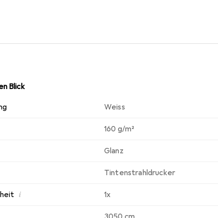
n. Wie immer liefert Epson garantierte Qualität.
n Blick
ng
Weiss
160 g/m²
Glanz
Tintenstrahldrucker
i
nheit
1x
3050 cm