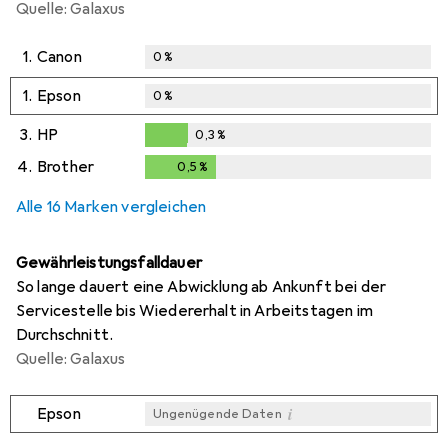
Quelle: Galaxus
1.
Canon
0
%
1.
Epson
0
%
3.
HP
0,3
%
0,3
%
4.
Brother
0,5
%
0,5
%
Alle 16 Marken vergleichen
Gewährleistungsfalldauer
So lange dauert eine Abwicklung ab Ankunft bei der
Servicestelle bis Wiedererhalt in Arbeitstagen im
Durchschnitt.
Quelle: Galaxus
i
Epson
Ungenügende Daten
i
i
i
i
Ungenügende Daten
Ungenügende Daten
Ungenügende Daten
Ungenügende Daten