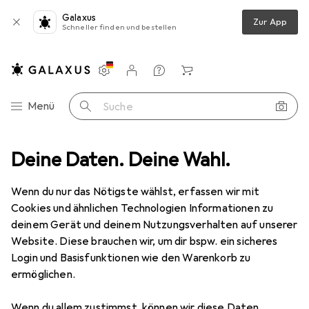
Galaxus
Zur App
Schneller finden und bestellen
Einstellungen
Kundenkonto
Vergleichslisten
Merklisten
Warenkorb
Navigation nach Kategorien
Menü
Suche
ucken
Deine Daten. Deine Wahl.
Druckerpatrone
Epson SJIC30P(C) INK CARTRIDGE CYAN
Wenn du nur das Nötigste wählst, erfassen wir mit
Cookies und ähnlichen Technologien Informationen zu
5 Bilder
deinem Gerät und deinem Nutzungsverhalten auf unserer
Website. Diese brauchen wir, um dir bspw. ein sicheres
EUR
148,64
Login und Basisfunktionen wie den Warenkorb zu
Epson
SJIC30P(C) INK CARTRIDGE
ermöglichen.
CYAN
Wenn du allem zustimmst, können wir diese Daten