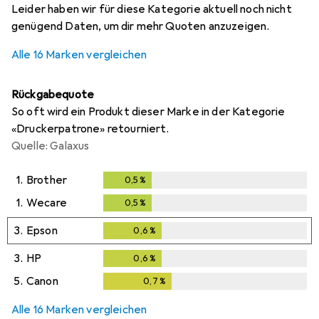
Leider haben wir für diese Kategorie aktuell noch nicht
genügend Daten, um dir mehr Quoten anzuzeigen.
Alle 16 Marken vergleichen
Rückgabequote
So oft wird ein Produkt dieser Marke in der Kategorie
«Druckerpatrone» retourniert.
Quelle: Galaxus
1.
Brother
0,5
%
0,5
%
1.
Wecare
0,5
%
0,5
%
3.
Epson
0,6
%
0,6
%
3.
HP
0,6
%
0,6
%
5.
Canon
0,7
%
0,7
%
Alle 16 Marken vergleichen