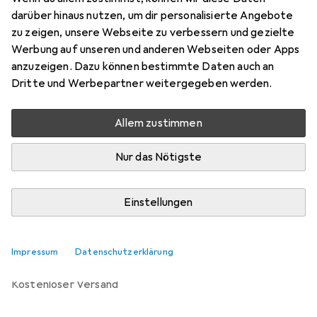
C
darüber hinaus nutzen, um dir personalisierte Angebote
Preis in EUR inkl. MwSt.
zu zeigen, unsere Webseite zu verbessern und gezielte
Werbung auf unseren und anderen Webseiten oder Apps
Marke
Bewertungen
anzuzeigen. Dazu können bestimmte Daten auch an
Mehr von Epson
Dritte und Werbepartner weitergegeben werden.
Allem zustimmen
Zwischen Di, 11.8. und Mi, 12.8. geliefert
8 Stück an Lager beim Lieferanten
Nur das Nötigste
Lieferort angeben für genaue Lieferzeit
Einstellungen
In den Warenkorb
Vergleichen
Merken
Impressum
Datenschutzerklärung
kostenloser Versand