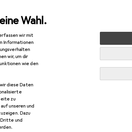
eine Wahl.
erfassen wir mit
waren
Bürobedarf
Schneiden + Kleben
Kleber
Fot
en Informationen
ungsverhalten
en wir, um dir
funktionen wie den
wir diese Daten
onalisierte
eite zu
 auf unseren und
zuzeigen. Dazu
Dritte und
rden.