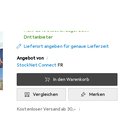
Zwischen Do, 13.8. und Mo, 17.8. geliefert
Mehr als 10 Stück an Lager beim
Drittanbieter
Lieferort angeben für genaue Lieferzeit
i
Angebot von
StockNet Connect
FR
In den Warenkorb
Vergleichen
Merken
i
Kostenloser Versand ab 30,–