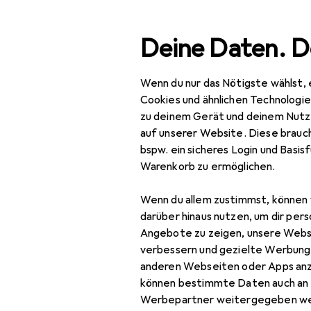
Suche
Deine Daten. D
Wenn du nur das Nötigste wählst, 
Navigation nach Kategorien
Gesamtsortiment
Büro + Schreib
Gesamtsortiment
Cookies und ähnlichen Technologi
zu deinem Gerät und deinem Nutz
Büro + Schreibwaren
auf unserer Website. Diese brauch
bspw. ein sicheres Login und Basis
Bürobedarf
Warenkorb zu ermöglichen.
Schneiden + Kleben
Wenn du allem zustimmst, können 
Kleber
darüber hinaus nutzen, um dir pers
Angebote zu zeigen, unsere Webs
Fotokleber +
verbessern und gezielte Werbung
Posterkleber
anderen Webseiten oder Apps an
können bestimmte Daten auch an 
Heissklebepistole
Werbepartner weitergegeben we