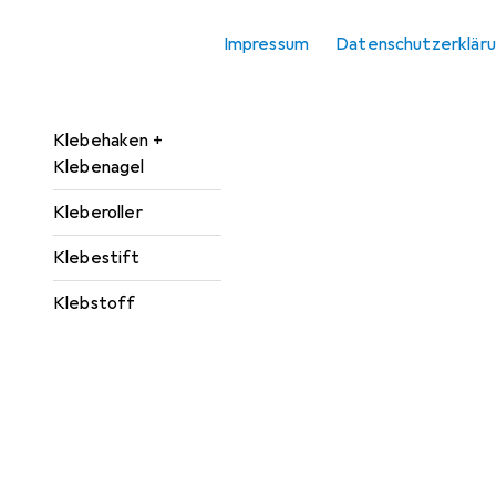
Heisskleber
Impressum
Datenschutzerklär
Klebeband
Klebebandabroller
Klebehaken +
Klebenagel
Kleberoller
Klebestift
Klebstoff