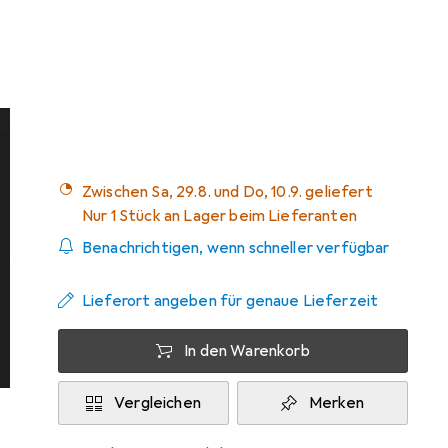
Angebot für
EUR
18,16
Bewertungen
25
Zwischen Sa, 29.8. und Do, 10.9. geliefert
Nur 1 Stück an Lager beim Lieferanten
Benachrichtigen, wenn schneller verfügbar
Lieferort angeben für genaue Lieferzeit
In den Warenkorb
Vergleichen
Merken