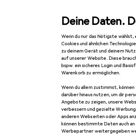
Suche
Deine Daten. D
Wenn du nur das Nötigste wählst, 
Navigation nach Kategorien
Gesamtsortiment
Büro
Gesamtsortiment
Cookies und ähnlichen Technologi
zu deinem Gerät und deinem Nutz
Büro + Schreibwaren
auf unserer Website. Diese brauch
bspw. ein sicheres Login und Basis
Schulbedarf
Warenkorb zu ermöglichen.
Zubehör Schulbedarf
Wenn du allem zustimmst, können 
Agenda
darüber hinaus nutzen, um dir pers
Angebote zu zeigen, unsere Webs
Buchfolie
verbessern und gezielte Werbung
anderen Webseiten oder Apps an
Karteikarten
können bestimmte Daten auch an 
Kartenaufbewahrung
Werbepartner weitergegeben we