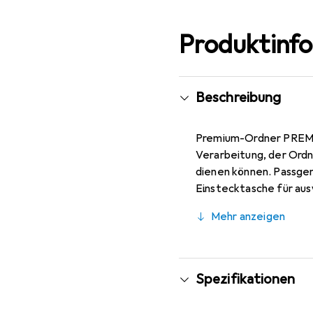
Produktinf
Beschreibung
Premium-Ordner PREM'T
Verarbeitung, der Ordn
dienen können. Passge
Einstecktasche für aus
verwendbares Etikett. 
Mehr anzeigen
eine höhere Lebensdaue
Format A4 Maxi, damit 
verwendbar für Dokumen
Spezifikationen