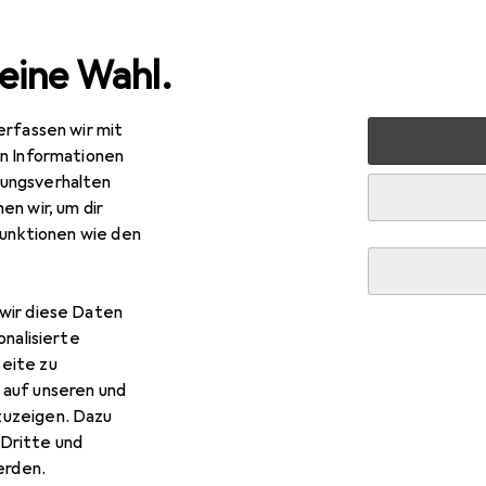
eine Wahl.
erfassen wir mit
 + Schreibwaren
Schulbedarf
Zubehör Schulbedarf
O
en Informationen
ungsverhalten
en wir, um dir
funktionen wie den
wir diese Daten
onalisierte
eite zu
 auf unseren und
zuzeigen. Dazu
Dritte und
rden.