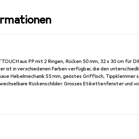
ormationen
OUCH aus PP mit 2 Ringen, Rücken 50 mm, 32 x 30 cm für DIN
er ist in verschiedenen Farben verfügbar, die den unterschied
naue Hebelmechanik 55 mm, geöstes Griffloch, Tippklemmer 
wechselbare Rückenschilder. Grosses Etikettenfenster und vor
Deckel und Innenseite aus robustem Polypropylen. Mit Metallk
r. Die Prem' Touch Mechanik ist sehr robust und dank des Dru
Prospekthüllen und Register nicht überstehen. Für Dokument
tenhüllen und Register im Format DIN A4 Maxi. 10 Jahre Garan