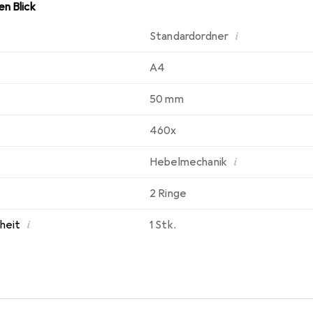
n Blick
i
Standardordner
A4
50 mm
460x
i
Hebelmechanik
2 Ringe
i
nheit
1 Stk.