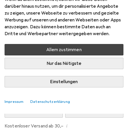
Preis in EUR inkl. MwSt.
darüber hinaus nutzen, um dir personalisierte Angebote
zu zeigen, unsere Webseite zu verbessern und gezielte
Bewertungen
Werbung auf unseren und anderen Webseiten oder Apps
24
anzuzeigen. Dazu können bestimmte Daten auch an
Dritte und Werbepartner weitergegeben werden.
Zwischen Do, 13.8. und Mo, 17.8. geliefert
Allem zustimmen
Mehr als 10 Stück an Lager beim Drittanbieter
Lieferort angeben für genaue Lieferzeit
Nur das Nötigste
i
Angebot von
StockNet Connect
FR
Einstellungen
In den Warenkorb
Impressum
Datenschutzerklärung
Vergleichen
Merken
i
Kostenloser Versand ab 30,–