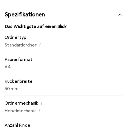
Spezifikationen
Das Wichtigste auf einen Blick
Ordnertyp
i
Standardordner
Papierformat
A4
Rückenbreite
50 mm
i
Ordnermechanik
i
Hebelmechanik
Anzahl Ringe