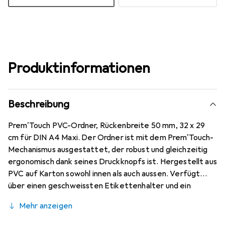
Produktinformationen
Beschreibung
Prem'Touch PVC-Ordner, Rückenbreite 50 mm, 32 x 29
cm für DIN A4 Maxi. Der Ordner ist mit dem Prem'Touch-
Mechanismus ausgestattet, der robust und gleichzeitig
ergonomisch dank seines Druckknopfs ist. Hergestellt aus
PVC auf Karton sowohl innen als auch aussen. Verfügt
über einen geschweissten Etikettenhalter und ein
beidseitig verwendbares Etikett. Enthält ein gestanztes
Mehr anzeigen
Griffloch. 18 Jahre Garantie, FSC-zertifiziert.