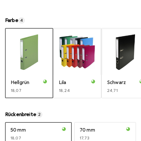
Farbe
4
Hellgrün
Lila
Schwarz
EUR
18,07
EUR
18,24
EUR
24,71
Rückenbreite
2
50 mm
70 mm
EUR
18,07
EUR
17,73