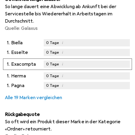
So lange dauert eine Abwicklung ab Ankunft bei der
Servicestelle bis Wiedererhalt in Arbeitstagen im
Durchschnitt.
Quelle: Galaxus
1.
Biella
i
0
Tage
1.
Esselte
i
0
Tage
1.
Exacompta
i
0
Tage
1.
Herma
i
0
Tage
1.
Pagna
i
0
Tage
Alle 19 Marken vergleichen
Rückgabequote
So oft wird ein Produkt dieser Marke in der Kategorie
«Ordner» retourniert.