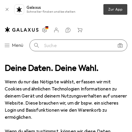
Galaxus
Zur App
Schneller finden und bestellen
Einstellungen
Kundenkonto
Vergleichslisten
Merklisten
Warenkorb
Navigation nach Kategorien
Menü
Suche
lbedarf
Deine Daten. Deine Wahl.
Zubehör Schulbedarf
Ordner
Exacompta Premium
Wenn du nur das Nötigste wählst, erfassen wir mit
Cookies und ähnlichen Technologien Informationen zu
6 Bilder
deinem Gerät und deinem Nutzungsverhalten auf unserer
Website. Diese brauchen wir, um dir bspw. ein sicheres
EUR
18,07
Login und Basisfunktionen wie den Warenkorb zu
Exacompta
Premium
ermöglichen.
A4, 50 mm
Wenn du allem zustimmst, können wir diese Daten