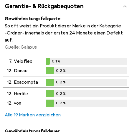
Garantie- & Rückgabequoten
Gewährleistungsfallquote
So oft weist ein Produkt dieser Marke in der Kategorie
«Ordner» innerhalb der ersten 24 Monate einen Defekt
auf.
Quelle: Galaxus
7.
Veloflex
0,1
%
0,1
%
12.
Donau
0,2
%
0,2
%
12.
Exacompta
0,2
%
0,2
%
12.
Herlitz
0,2
%
0,2
%
12.
von
0,2
%
0,2
%
Alle 19 Marken vergleichen
Gewährleistungsfalldauer