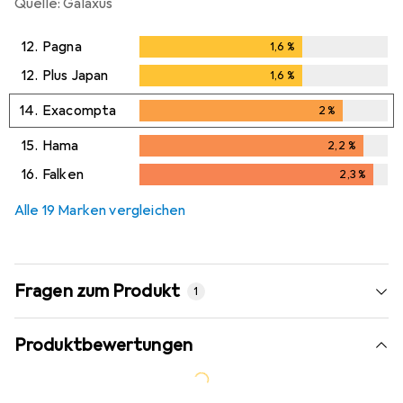
Quelle: Galaxus
12.
Pagna
1,6
%
1,6
%
12.
Plus Japan
1,6
%
1,6
%
14.
Exacompta
2
%
2
%
15.
Hama
2,2
%
2,2
%
16.
Falken
2,3
%
2,3
%
Alle 19 Marken vergleichen
Fragen zum Produkt
1
Produktbewertungen