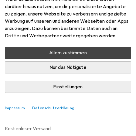
Preis in EUR inkl. MwSt.
darüber hinaus nutzen, um dir personalisierte Angebote
zu zeigen, unsere Webseite zu verbessern und gezielte
Bewertungen
Werbung auf unseren und anderen Webseiten oder Apps
anzuzeigen. Dazu können bestimmte Daten auch an
Dritte und Werbepartner weitergegeben werden.
Zwischen Sa, 15.8. und Do, 20.8. geliefert
Allem zustimmen
Nur 1 Stück an Lager beim Lieferanten
Benachrichtigen, wenn schneller verfügbar
Nur das Nötigste
Lieferort angeben für genaue Lieferzeit
Einstellungen
In den Warenkorb
Impressum
Datenschutzerklärung
Vergleichen
Merken
kostenloser Versand