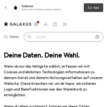
Galaxus
Zur App
Schneller finden und bestellen
Einstellungen
Kundenkonto
Vergleichslisten
Merklisten
Warenkorb
Navigation nach Kategorien
Menü
Suche
behör
Deine Daten. Deine Wahl.
Grundig Digta Transcription Starter Kit 568 (DigtaSoft Pro)
Wenn du nur das Nötigste wählst, erfassen wir mit
Cookies und ähnlichen Technologien Informationen zu
2 Bilder
deinem Gerät und deinem Nutzungsverhalten auf unserer
Website. Diese brauchen wir, um dir bspw. ein sicheres
EUR
499,–
Login und Basisfunktionen wie den Warenkorb zu
Grundig
Digta Transcription Starter
ermöglichen.
Kit 568 (DigtaSoft Pro)
Wenn du allem zustimmst, können wir diese Daten