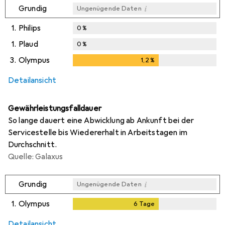
i
Grundig
Ungenügende Daten
1.
Philips
0
%
1.
Plaud
0
%
3.
Olympus
1,2
%
1,2
%
Detailansicht
Gewährleistungsfalldauer
So lange dauert eine Abwicklung ab Ankunft bei der
Servicestelle bis Wiedererhalt in Arbeitstagen im
Durchschnitt.
Quelle: Galaxus
i
Grundig
Ungenügende Daten
1.
Olympus
6
Tage
6
Tage
i
i
Ungenügende Daten
Ungenügende Daten
Detailansicht