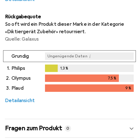
Rückgabequote
So oft wird ein Produkt dieser Marke in der Kategorie
«Diktiergerät Zubehör» retourniert.
Quelle: Galaxus
i
Grundig
Ungenügende Daten
1.
Philips
1,3
%
1,3
%
2.
Olympus
7,5
%
7,5
%
3.
Plaud
9
%
9
%
Detailansicht
Fragen zum Produkt
0