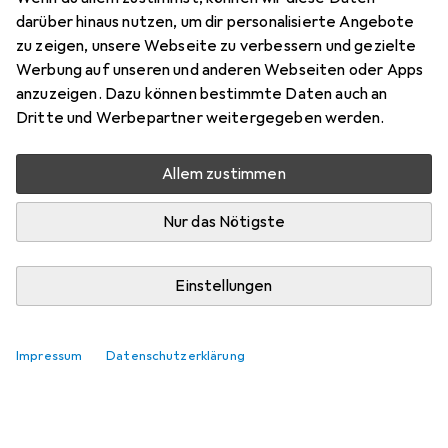
Preis in EUR inkl. MwSt.
darüber hinaus nutzen, um dir personalisierte Angebote
zu zeigen, unsere Webseite zu verbessern und gezielte
Bewertungen
Werbung auf unseren und anderen Webseiten oder Apps
anzuzeigen. Dazu können bestimmte Daten auch an
Dritte und Werbepartner weitergegeben werden.
Zwischen Mi, 12.8. und Do, 13.8. geliefert
Allem zustimmen
Nur 4 Stück an Lager beim Lieferanten
Lieferort angeben für genaue Lieferzeit
Nur das Nötigste
In den Warenkorb
Einstellungen
Vergleichen
Merken
Impressum
Datenschutzerklärung
kostenloser Versand