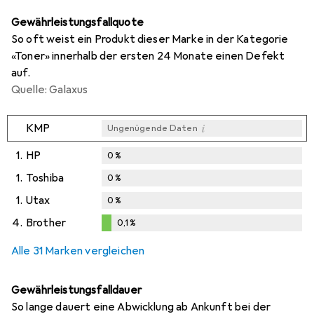
Gewährleistungsfallquote
So oft weist ein Produkt dieser Marke in der Kategorie
«Toner» innerhalb der ersten 24 Monate einen Defekt
auf.
Quelle: Galaxus
i
KMP
Ungenügende Daten
1.
HP
0
%
1.
Toshiba
0
%
1.
Utax
0
%
4.
Brother
0,1
%
0,1
%
Alle 31 Marken vergleichen
Gewährleistungsfalldauer
So lange dauert eine Abwicklung ab Ankunft bei der