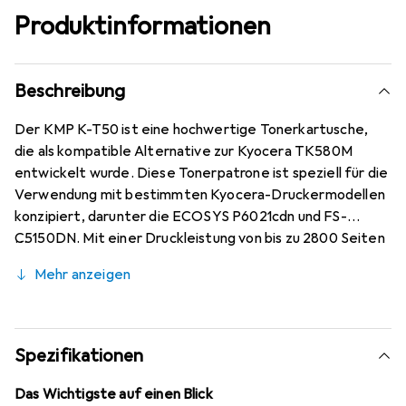
Produktinformationen
Beschreibung
Der KMP K-T50 ist eine hochwertige Tonerkartusche,
die als kompatible Alternative zur Kyocera TK580M
entwickelt wurde. Diese Tonerpatrone ist speziell für die
Verwendung mit bestimmten Kyocera-Druckermodellen
konzipiert, darunter die ECOSYS P6021cdn und FS-
C5150DN. Mit einer Druckleistung von bis zu 2800 Seiten
bei 5% Deckung bietet der K-T50 eine zuverlässige
Mehr anzeigen
Lösung für den täglichen Druckbedarf. Die
magentafarbene Tinte sorgt für lebendige und präzise
Druckergebnisse, die sowohl für geschäftliche als auch
für private Anwendungen geeignet sind. Die Verwendung
Spezifikationen
dieser kompatiblen Tonerkartusche kann eine
kosteneffiziente Möglichkeit sein, die Druckqualität zu
Das Wichtigste auf einen Blick