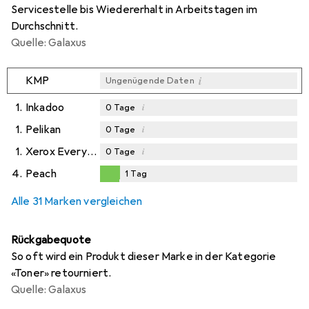
Servicestelle bis Wiedererhalt in Arbeitstagen im
Durchschnitt.
Quelle: Galaxus
i
KMP
Ungenügende Daten
1.
Inkadoo
i
0
Tage
1.
Pelikan
i
0
Tage
1.
Xerox Everyday
i
0
Tage
4.
Peach
1
Tag
1
Tag
Alle 31 Marken vergleichen
Rückgabequote
So oft wird ein Produkt dieser Marke in der Kategorie
«Toner» retourniert.
Quelle: Galaxus