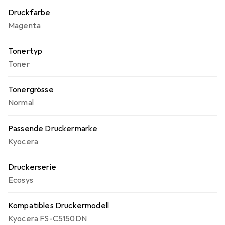
erhalten, ohne auf die Leistung zu verzichten. Der K-T50
Druckfarbe
ist eine umweltfreundliche Wahl, da er aus
Magenta
wiederaufbereiteten Materialien hergestellt wird und
somit zur Reduzierung von Abfall beiträgt.
Tonertyp
Toner
Tonergrösse
Normal
Passende Druckermarke
Kyocera
Druckerserie
Ecosys
Kompatibles Druckermodell
Kyocera FS-C5150DN