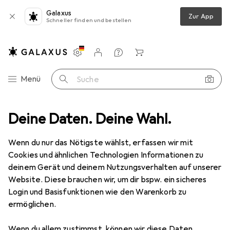
Galaxus
Zur App
Schneller finden und bestellen
Einstellungen
Kundenkonto
Vergleichslisten
Merklisten
Warenkorb
Navigation nach Kategorien
Menü
Suche
reibwaren
Deine Daten. Deine Wahl.
Drucker + Scanner
Drucken
Toner
KMP K-T50
Wenn du nur das Nötigste wählst, erfassen wir mit
Cookies und ähnlichen Technologien Informationen zu
3 Bilder
deinem Gerät und deinem Nutzungsverhalten auf unserer
Website. Diese brauchen wir, um dir bspw. ein sicheres
EUR
54,46
Login und Basisfunktionen wie den Warenkorb zu
KMP
K-T50
ermöglichen.
M
Wenn du allem zustimmst, können wir diese Daten