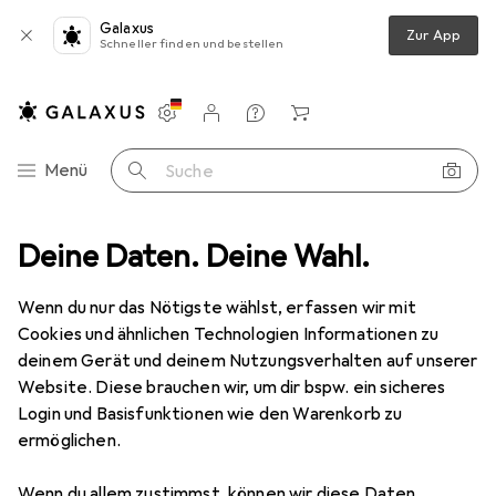
Galaxus
Zur App
Schneller finden und bestellen
Einstellungen
Kundenkonto
Vergleichslisten
Merklisten
Warenkorb
Navigation nach Kategorien
Menü
Suche
Abmessungen: 57 mm x 18 m x 12 mm holzfrei, phenolfrei, 1-lagig, Kern
Deine Daten. Deine Wahl.
Wenn du nur das Nötigste wählst, erfassen wir mit
Cookies und ähnlichen Technologien Informationen zu
1 Bild
deinem Gerät und deinem Nutzungsverhalten auf unserer
Kores
Thermorolle phenolfrei,
Website. Diese brauchen wir, um dir bspw. ein sicheres
Abmessungen: 57 mm x 18 m x 12 mm
Login und Basisfunktionen wie den Warenkorb zu
holzfrei, phenolfrei, 1-lagig, Kern
ermöglichen.
Wenn du allem zustimmst, können wir diese Daten