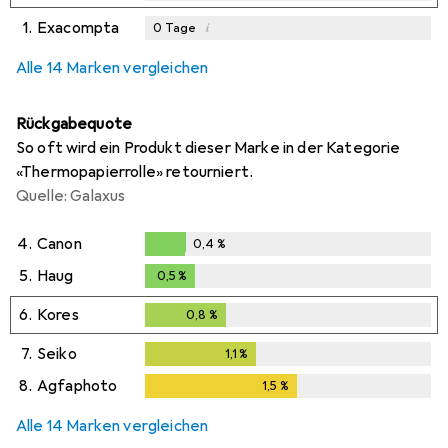
1.
Exacompta
i
0
Tage
i
i
i
Ungenügende Daten
Ungenügende Daten
Ungenügende Daten
Alle 14 Marken vergleichen
Rückgabequote
So oft wird ein Produkt dieser Marke in der Kategorie
«Thermopapierrolle» retourniert.
Quelle: Galaxus
4.
Canon
0,4
%
0,4
%
5.
Haug
0,5
%
0,5
%
6.
Kores
0,8
%
0,8
%
7.
Seiko
1,1
%
1,1
%
8.
Agfaphoto
1,5
%
1,5
%
Alle 14 Marken vergleichen