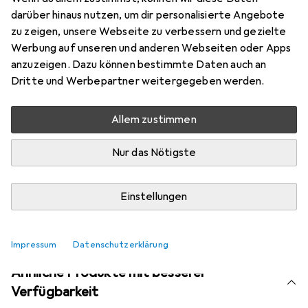
Marke
Bewertungen
darüber hinaus nutzen, um dir personalisierte Angebote
Mehr von Kores
103
zu zeigen, unsere Webseite zu verbessern und gezielte
Werbung auf unseren und anderen Webseiten oder Apps
anzuzeigen. Dazu können bestimmte Daten auch an
Aktuell nicht lieferbar
Dritte und Werbepartner weitergegeben werden.
Benachrichtigen, wenn lieferbar
Allem zustimmen
Vergleichen
Nur das Nötigste
Merken
i
Kostenloser Versand ab 30,–
Einstellungen
Impressum
Datenschutzerklärung
Ähnliche Produkte mit besserer
Verfügbarkeit