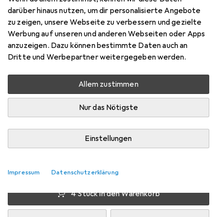
darüber hinaus nutzen, um dir personalisierte Angebote
Preis in EUR inkl. MwSt.
zu zeigen, unsere Webseite zu verbessern und gezielte
Werbung auf unseren und anderen Webseiten oder Apps
Marke
Bewertungen
anzuzeigen. Dazu können bestimmte Daten auch an
Mehr von Leitz
56
Dritte und Werbepartner weitergegeben werden.
Allem zustimmen
Di, 11.8. geliefert
Mehr als 10 Stück an Lager beim Lieferanten
Nur das Nötigste
Lieferort angeben für genaue Lieferzeit
Einstellungen
1 Stück
2 Stück
3 Stück
4 Stück
EUR
9,12
pro Stück
EUR
8,59
EUR
8,22
EUR
7,81
pro Stück
pro Stück
pro Stück
−
14
%
−
6
%
−
10
%
Impressum
Datenschutzerklärung
4 Stück in den Warenkorb