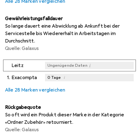
Alle 28 Marken vergleichen
Gewährleistungsfalldauer
So lange dauert eine Abwicklung ab Ankunft bei der
Servicestelle bis Wiedererhalt in Arbeitstagen im
Durchschnitt.
Quelle: Galaxus
i
Leitz
Ungenügende Daten
1.
Exacompta
i
0
Tage
i
i
i
Ungenügende Daten
Ungenügende Daten
Ungenügende Daten
Alle 28 Marken vergleichen
Rückgabequote
So oft wird ein Produkt dieser Marke in der Kategorie
«Ordner Zubehör» retourniert.
Quelle: Galaxus