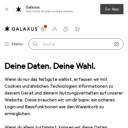
Galaxus
Zur App
Schneller finden und bestellen
Einstellungen
Kundenkonto
Vergleichslisten
Merklisten
Warenkorb
Navigation nach Kategorien
Menü
Suche
rf
Deine Daten. Deine Wahl.
Zubehör Schulbedarf
Ordner Zubehör
Leitz Register PC
Wenn du nur das Nötigste wählst, erfassen wir mit
Cookies und ähnlichen Technologien Informationen zu
10 Bilder
deinem Gerät und deinem Nutzungsverhalten auf unserer
Website. Diese brauchen wir, um dir bspw. ein sicheres
MENGENRABATT
Login und Basisfunktionen wie den Warenkorb zu
ermöglichen.
EUR
7,81
Spare
EUR
5,24
Leitz
Register PC
Wenn du allem zustimmst, können wir diese Daten