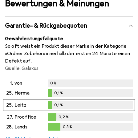
Bewertungen & Meinungen
Garantie- & Rückgabequoten
Gewährleistungsfallquote
So oft weist ein Produkt dieser Marke in der Kategorie
«Ordner Zubehör» innerhalb der ersten 24 Monate einen
Defekt auf.
Quelle: Galaxus
1.
von
0
%
25.
Herma
0,1
%
0,1
%
25.
Leitz
0,1
%
0,1
%
27.
Prooffice
0,2
%
0,2
%
28.
Lands
0,3
%
0,3
%