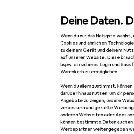
Suche
Deine Daten. D
Wenn du nur das Nötigste wählst, 
Navigation nach Kategorien
Gesamtsortiment
Büro
Gesamtsortiment
Cookies und ähnlichen Technologi
zu deinem Gerät und deinem Nutz
Büro + Schreibwaren
auf unserer Website. Diese brauch
bspw. ein sicheres Login und Basis
Drucker + Scanner
Warenkorb zu ermöglichen.
Drucken
Wenn du allem zustimmst, können 
Belegdrucker
darüber hinaus nutzen, um dir pers
Angebote zu zeigen, unsere Webs
Drucker
verbessern und gezielte Werbung
anderen Webseiten oder Apps an
Drucker Zubehör
können bestimmte Daten auch an 
Druckerpatrone
Werbepartner weitergegeben we