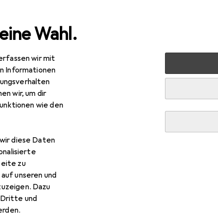
eine Wahl.
erfassen wir mit
 + Schreibwaren
Drucker + Scanner
Drucken
Toner
en Informationen
ungsverhalten
en wir, um dir
funktionen wie den
wir diese Daten
onalisierte
eite zu
 auf unseren und
zuzeigen. Dazu
Dritte und
rden.