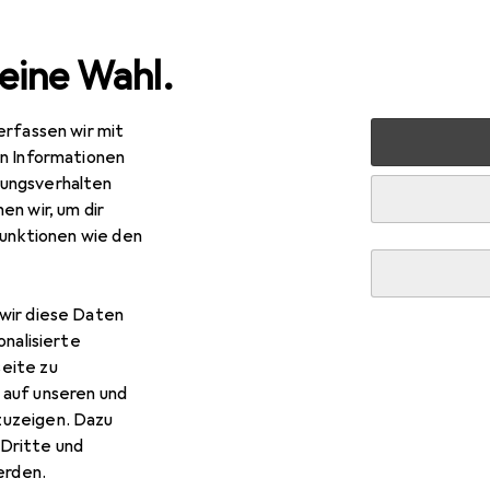
eine Wahl.
erfassen wir mit
 + Schreibwaren
Drucker + Scanner
Drucken
Toner
en Informationen
ungsverhalten
en wir, um dir
funktionen wie den
wir diese Daten
onalisierte
eite zu
 auf unseren und
zuzeigen. Dazu
Dritte und
rden.