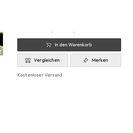
Zwischen Di, 11.8. und Do, 13.8. geliefert
Nur 2 Stück an Lager beim Lieferanten
Lieferort angeben für genaue Lieferzeit
In den Warenkorb
Vergleichen
Merken
kostenloser Versand