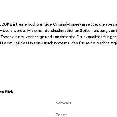
0KE ist eine hochwertige Original-Tonerkassette, die spezie
kelt wurde. Mit einer durchschnittlichen Seitenleistung von b
Toner eine zuverlässige und konsistente Druckqualität für g
e ist Teil des Unison-Drucksystems, das für seine Nachhaltig
 in der EU, was nicht nur die Umweltverträglichkeit der Liefe
unterstützt. Die Lexmark 80C20KE ist eine umweltbewusste Wahl
er geschlossenen Kreislaufwirtschaft folgt. Diese Tonerkasset
nd Nachhaltigkeit legen und gleichzeitig ihre Druckkosten im 
n Blick
Schwarz
Toner