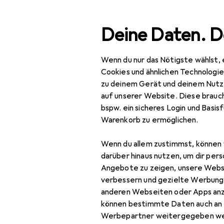
Suche
Deine Daten. D
Wenn du nur das Nötigste wählst, 
Navigation nach Kategorien
Gesamtsortiment
Büro
Gesamtsortiment
Cookies und ähnlichen Technologi
zu deinem Gerät und deinem Nutz
Büro + Schreibwaren
auf unserer Website. Diese brauch
bspw. ein sicheres Login und Basis
Drucker + Scanner
Warenkorb zu ermöglichen.
Drucken
Wenn du allem zustimmst, können 
Belegdrucker
darüber hinaus nutzen, um dir pers
Angebote zu zeigen, unsere Webs
Drucker
verbessern und gezielte Werbung
anderen Webseiten oder Apps an
Drucker Zubehör
können bestimmte Daten auch an 
Druckerpatrone
Werbepartner weitergegeben we