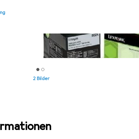
ung
2 Bilder
ormationen