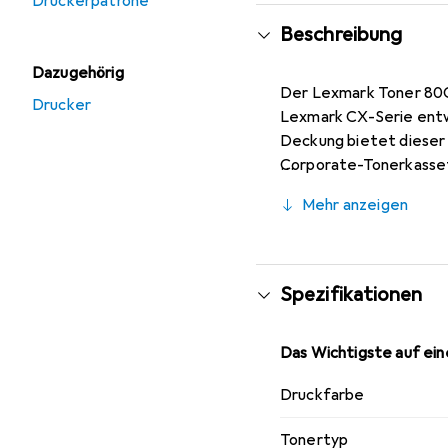
Druckerpatrone
Beschreibung
Dazugehörig
Der Lexmark Toner 80C2
Drucker
Lexmark CX-Serie entwic
Deckung bietet dieser 
Corporate-Tonerkassett
Die Herstellung erfolgt
Mehr anzeigen
die lokale Produktion 
Abfall-Strategie und d
die Wert auf Qualität u
Spezifikationen
Das Wichtigste auf eine
Druckfarbe
Tonertyp