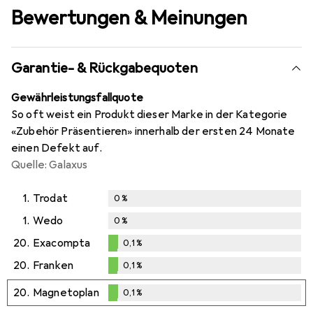
Bewertungen & Meinungen
Garantie- & Rückgabequoten
Gewährleistungsfallquote
So oft weist ein Produkt dieser Marke in der Kategorie
«Zubehör Präsentieren» innerhalb der ersten 24 Monate
einen Defekt auf.
Quelle: Galaxus
1.
Trodat
0
%
1.
Wedo
0
%
20.
Exacompta
0,1
%
0,1
%
20.
Franken
0,1
%
0,1
%
20.
Magnetoplan
0,1
%
0,1
%