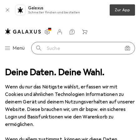
Galaxus
Zur App
Schneller finden und bestellen
Einstellungen
Kundenkonto
Vergleichslisten
Merklisten
Warenkorb
Navigation nach Kategorien
Menü
Suche
äsentieren
Deine Daten. Deine Wahl.
Zubehör Präsentieren
Magnetoplan Ersatzteil Fuss
Wenn du nur das Nötigste wählst, erfassen wir mit
Cookies und ähnlichen Technologien Informationen zu
1 Bild
deinem Gerät und deinem Nutzungsverhalten auf unserer
EUR
61,79
Website. Diese brauchen wir, um dir bspw. ein sicheres
Magnetoplan
Ersatzteil Fuss
Login und Basisfunktionen wie den Warenkorb zu
ermöglichen.
Preis in EUR inkl. MwSt.
Wenn du allem zustimmst, können wir diese Daten