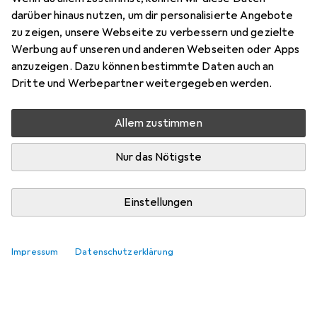
darüber hinaus nutzen, um dir personalisierte Angebote
Bewertungen
zu zeigen, unsere Webseite zu verbessern und gezielte
Werbung auf unseren und anderen Webseiten oder Apps
anzuzeigen. Dazu können bestimmte Daten auch an
Zwischen Mi, 19.8. und Di, 25.8. geliefert
Dritte und Werbepartner weitergegeben werden.
Mehr als 10 Stück an Lager beim Lieferanten
Benachrichtigen, wenn schneller verfügbar
Allem zustimmen
Nur das Nötigste
Lieferort angeben für genaue Lieferzeit
In den Warenkorb
Einstellungen
Vergleichen
Merken
Impressum
Datenschutzerklärung
kostenloser Versand