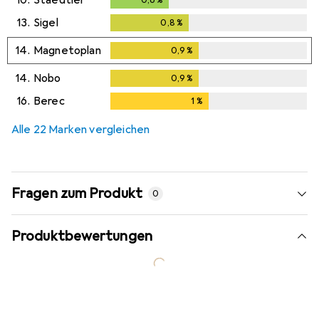
10.
Staedtler
0,6
%
0,6
%
13.
Sigel
0,8
%
0,8
%
14.
Magnetoplan
0,9
%
0,9
%
14.
Nobo
0,9
%
0,9
%
16.
Berec
1
%
1
%
Alle 22 Marken vergleichen
Fragen zum Produkt
0
Produktbewertungen