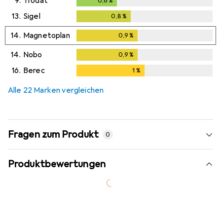
9.
Trodat
0,6
%
0,6
%
13.
Sigel
0,8
%
0,8
%
14.
Magnetoplan
0,9
%
0,9
%
14.
Nobo
0,9
%
0,9
%
16.
Berec
1
%
1
%
Alle 22 Marken vergleichen
Fragen zum Produkt
0
Produktbewertungen