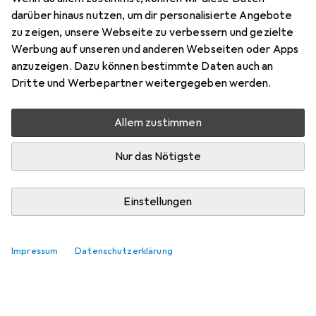
darüber hinaus nutzen, um dir personalisierte Angebote
Bewertungen
zu zeigen, unsere Webseite zu verbessern und gezielte
Werbung auf unseren und anderen Webseiten oder Apps
anzuzeigen. Dazu können bestimmte Daten auch an
Zwischen Mi, 19.8. und Di, 25.8. geliefert
Dritte und Werbepartner weitergegeben werden.
Mehr als 10 Stück an Lager beim Lieferanten
Benachrichtigen, wenn schneller verfügbar
Allem zustimmen
Nur das Nötigste
Lieferort angeben für genaue Lieferzeit
In den Warenkorb
Einstellungen
Vergleichen
Merken
Impressum
Datenschutzerklärung
i
Kostenloser Versand ab 30,–