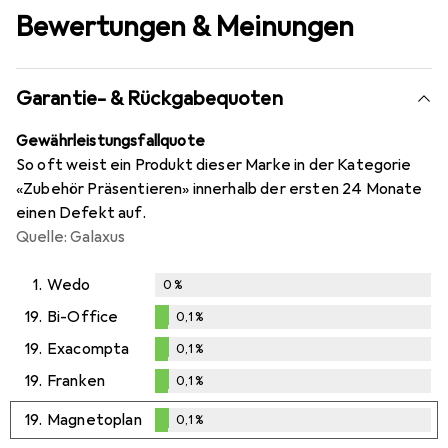
Bewertungen & Meinungen
Garantie- & Rückgabequoten
Gewährleistungsfallquote
So oft weist ein Produkt dieser Marke in der Kategorie
«Zubehör Präsentieren» innerhalb der ersten 24 Monate
einen Defekt auf.
Quelle: Galaxus
1.
Wedo
0
%
19.
Bi-Office
0,1
%
0,1
%
19.
Exacompta
0,1
%
0,1
%
19.
Franken
0,1
%
0,1
%
19.
Magnetoplan
0,1
%
0,1
%