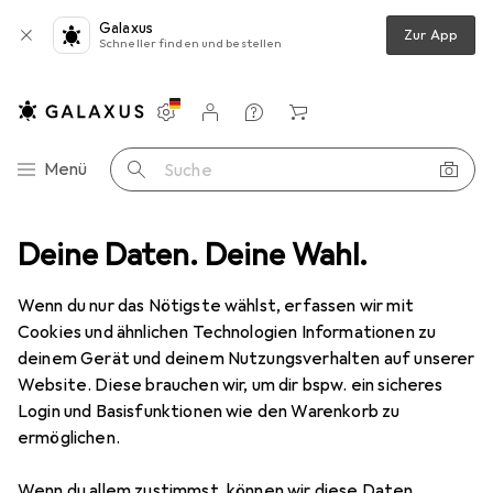
Galaxus
Zur App
Schneller finden und bestellen
Einstellungen
Kundenkonto
Vergleichslisten
Merklisten
Warenkorb
Navigation nach Kategorien
Menü
Suche
ieren
Deine Daten. Deine Wahl.
Zubehör Präsentieren
Magnetoplan Ersatzteil Schraube
Wenn du nur das Nötigste wählst, erfassen wir mit
Cookies und ähnlichen Technologien Informationen zu
1 Bild
deinem Gerät und deinem Nutzungsverhalten auf unserer
EUR
16,07
Website. Diese brauchen wir, um dir bspw. ein sicheres
Magnetoplan
Ersatzteil Schraube
Login und Basisfunktionen wie den Warenkorb zu
ermöglichen.
Preis in EUR inkl. MwSt.
Wenn du allem zustimmst, können wir diese Daten