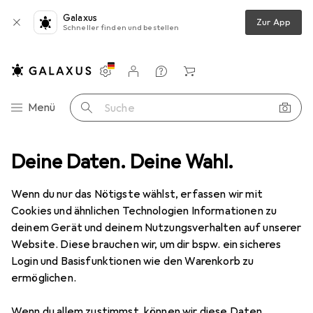
Galaxus
Zur App
Schneller finden und bestellen
Einstellungen
Kundenkonto
Vergleichslisten
Merklisten
Warenkorb
Navigation nach Kategorien
Menü
Suche
me Office
Deine Daten. Deine Wahl.
Tresor
Phoenix Wertschutzschrank HS0671K VENUS
Wenn du nur das Nötigste wählst, erfassen wir mit
Cookies und ähnlichen Technologien Informationen zu
6 Bilder
deinem Gerät und deinem Nutzungsverhalten auf unserer
Website. Diese brauchen wir, um dir bspw. ein sicheres
EUR
400,17
Login und Basisfunktionen wie den Warenkorb zu
Phoenix
Wertschutzschrank HS0671K
ermöglichen.
VENUS
Wenn du allem zustimmst, können wir diese Daten