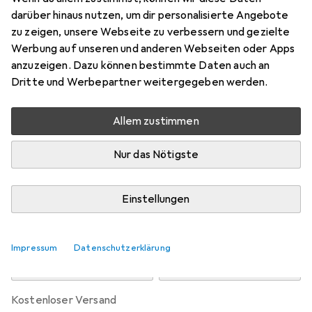
14 l
darüber hinaus nutzen, um dir personalisierte Angebote
Preis in EUR inkl. MwSt.
zu zeigen, unsere Webseite zu verbessern und gezielte
Werbung auf unseren und anderen Webseiten oder Apps
Marke
Bewertungen
anzuzeigen. Dazu können bestimmte Daten auch an
Mehr von Phoenix
Dritte und Werbepartner weitergegeben werden.
Allem zustimmen
Zwischen Mi, 30.9. und Mi, 14.10. geliefert
Benachrichtigen, wenn schneller verfügbar
Nur das Nötigste
Lieferort angeben für genaue Lieferzeit
Einstellungen
In den Warenkorb
Impressum
Datenschutzerklärung
Vergleichen
Merken
kostenloser Versand