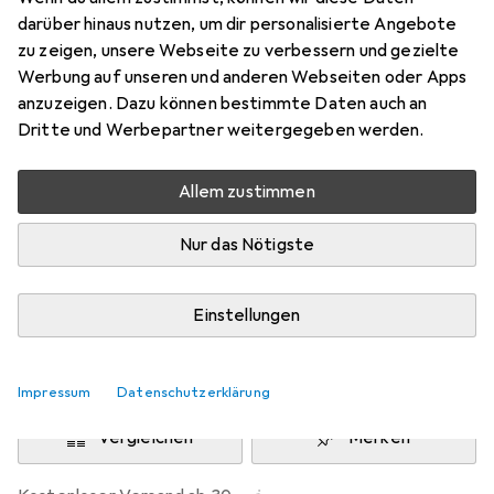
Preis in EUR inkl. MwSt.
darüber hinaus nutzen, um dir personalisierte Angebote
zu zeigen, unsere Webseite zu verbessern und gezielte
Schneller lieferbar
Werbung auf unseren und anderen Webseiten oder Apps
Angebot für
EUR
30,85
anzuzeigen. Dazu können bestimmte Daten auch an
Dritte und Werbepartner weitergegeben werden.
Bewertungen
398
Allem zustimmen
Nur das Nötigste
Zwischen Mi, 12.8. und Do, 13.8. geliefert
Nur 2 Stück an Lager beim Lieferanten
Einstellungen
Lieferort angeben für genaue Lieferzeit
In den Warenkorb
Impressum
Datenschutzerklärung
Vergleichen
Merken