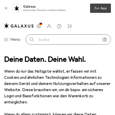
Galaxus
Zur App
Schneller finden und bestellen
Einstellungen
Kundenkonto
Vergleichslisten
Merklisten
Warenkorb
Navigation nach Kategorien
Menü
Suche
len + Zeichnen
Deine Daten. Deine Wahl.
Malstifte
Stabilo Pen 68 24er Kartonetui Arty
Wenn du nur das Nötigste wählst, erfassen wir mit
Cookies und ähnlichen Technologien Informationen zu
9 Bilder
deinem Gerät und deinem Nutzungsverhalten auf unserer
Website. Diese brauchen wir, um dir bspw. ein sicheres
EUR
22,05
Login und Basisfunktionen wie den Warenkorb zu
Stabilo
Pen 68 24er Kartonetui Arty
ermöglichen.
24x
Wenn du allem zustimmst, können wir diese Daten