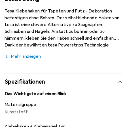
Tesa Klebehaken für Tapeten und Putz - Dekoration
befestigen ohne Bohren. Der selbstklebende Haken von
tesa ist eine clevere Alternative zu Saugnäpfen,
Schrauben und Nägeln. Anstatt zu bohren oder zu
hämmern, kleben Sie den Haken schnell und einfach an.
Dank der bewährten tesa Powerstrips Technologie
verfügt er über eine Halteleistung von bis zu 0,5 kg (pro
Mehr anzeigen
Klebehaken). Sie verursachen keine Schäden am
Untergrund, können den Haken zum Kleben jederzeit
spurlos wieder entfernen und mit einem neuen
Powerstrip sogar wiederverwenden. Der Klebehaken
Spezifikationen
eignet sich ideal zum sicheren Aufhängen von Girlanden,
Lichterketten und sonstigen mittelschweren
Das Wichtigste auf einen Blick
Dekorationsobjekten auf Tapeten und Putz. Durch seine
Materialgruppe
geschwungene Form ist er auch für den Einsatz an der
Kunststoff
Decke geeignet.
Klebehaken + Klebenagel Typ