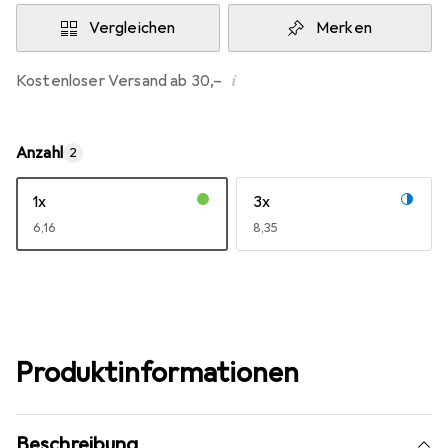
Vergleichen
Merken
i
Kostenloser Versand ab 30,–
Anzahl
2
1x
3x
EUR
6,16
EUR
8,35
Produktinformationen
Beschreibung