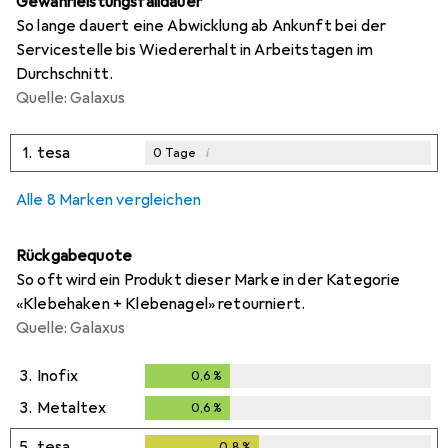
Gewährleistungsfalldauer
So lange dauert eine Abwicklung ab Ankunft bei der
Servicestelle bis Wiedererhalt in Arbeitstagen im
Durchschnitt.
Quelle: Galaxus
1.
tesa
i
0
Tage
Alle 8 Marken vergleichen
Rückgabequote
So oft wird ein Produkt dieser Marke in der Kategorie
«Klebehaken + Klebenagel» retourniert.
Quelle: Galaxus
3.
Inofix
0,6
%
0,6
%
3.
Metaltex
0,6
%
0,6
%
5.
tesa
0,8
%
0,8
%