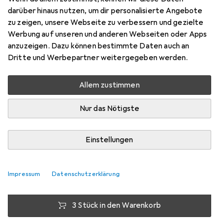
tesa
Deco-Haken Tapete & Putz
darüber hinaus nutzen, um dir personalisierte Angebote
zu zeigen, unsere Webseite zu verbessern und gezielte
Preis in EUR inkl. MwSt.
Werbung auf unseren und anderen Webseiten oder Apps
anzuzeigen. Dazu können bestimmte Daten auch an
Bewertungen
Dritte und Werbepartner weitergegeben werden.
12
Allem zustimmen
Zwischen Mo, 10.8. und Mi, 12.8. geliefert
Nur das Nötigste
Mehr als 10 Stück an Lager beim Lieferanten
Lieferort angeben für genaue Lieferzeit
Einstellungen
1 Stück
2 Stück
3 Stück
4 Stück
EUR
6,16
pro Stück
EUR
5,59
EUR
5,24
EUR
4,86
pro Stück
pro Stück
pro Stück
Impressum
Datenschutzerklärung
−
9
%
−
15
%
−
21
%
3 Stück in den Warenkorb