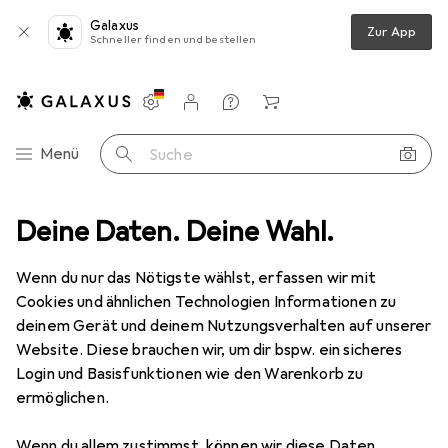
Galaxus
Zur App
Schneller finden und bestellen
Einstellungen
Kundenkonto
Vergleichslisten
Merklisten
Warenkorb
Navigation nach Kategorien
Menü
Suche
ber
Deine Daten. Deine Wahl.
Klebehaken + Klebenagel
tesa Deco-Haken Tapete & Putz
Wenn du nur das Nötigste wählst, erfassen wir mit
Cookies und ähnlichen Technologien Informationen zu
deinem Gerät und deinem Nutzungsverhalten auf unserer
12 Bilder
1 Video
Website. Diese brauchen wir, um dir bspw. ein sicheres
Login und Basisfunktionen wie den Warenkorb zu
MENGENRABATT
ermöglichen.
EUR
5,24
Spare
EUR
2,76
Wenn du allem zustimmst, können wir diese Daten