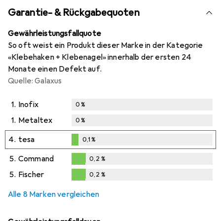
Garantie- & Rückgabequoten
Gewährleistungsfallquote
So oft weist ein Produkt dieser Marke in der Kategorie
«Klebehaken + Klebenagel» innerhalb der ersten 24
Monate einen Defekt auf.
Quelle: Galaxus
1.
Inofix
0
%
1.
Metaltex
0
%
4.
tesa
0,1
%
0,1
%
5.
Command
0,2
%
0,2
%
5.
Fischer
0,2
%
0,2
%
Alle 8 Marken vergleichen