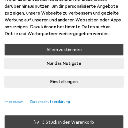
Haken LARGE
darüber hinaus nutzen, um dir personalisierte Angebote
zu zeigen, unsere Webseite zu verbessern und gezielte
Preis in EUR inkl. MwSt.
Werbung auf unseren und anderen Webseiten oder Apps
anzuzeigen. Dazu können bestimmte Daten auch an
Dritte und Werbepartner weitergegeben werden.
Bewertungen
14
Allem zustimmen
Mi, 12.8. geliefert
Nur das Nötigste
Mehr als 10 Stück an Lager beim Lieferanten
Lieferort angeben für genaue Lieferzeit
Einstellungen
1 Stück
2 Stück
3 Stück
4 Stück
EUR
7,42
EUR
6,82
EUR
6,44
EUR
6,04
pro Stück
pro Stück
pro Stück
pro Stück
Impressum
Datenschutzerklärung
−
8
%
−
13
%
−
19
%
3 Stück in den Warenkorb