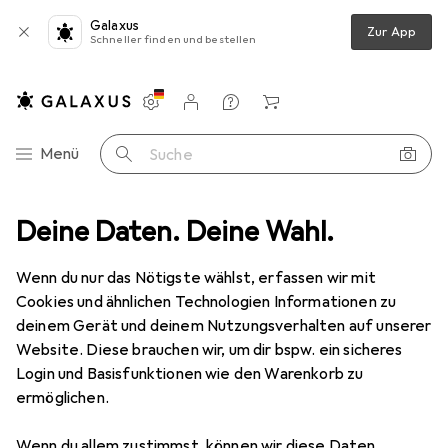
Galaxus
Zur App
Schneller finden und bestellen
Einstellungen
Kundenkonto
Vergleichslisten
Merklisten
Warenkorb
Navigation nach Kategorien
Menü
Suche
en + Klebenagel
Deine Daten. Deine Wahl.
tesa Powerstrips Transparent Deko Haken LARGE
Wenn du nur das Nötigste wählst, erfassen wir mit
Cookies und ähnlichen Technologien Informationen zu
18 Bilder
deinem Gerät und deinem Nutzungsverhalten auf unserer
Website. Diese brauchen wir, um dir bspw. ein sicheres
MENGENRABATT
Login und Basisfunktionen wie den Warenkorb zu
ermöglichen.
EUR
6,44
Spare
EUR
2,94
tesa
Powerstrips Transparent Deko
Wenn du allem zustimmst, können wir diese Daten