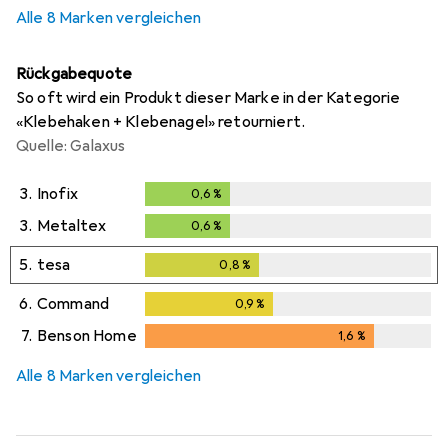
Alle 8 Marken vergleichen
Rückgabequote
So oft wird ein Produkt dieser Marke in der Kategorie
«Klebehaken + Klebenagel» retourniert.
Quelle: Galaxus
3.
Inofix
0,6
%
0,6
%
3.
Metaltex
0,6
%
0,6
%
5.
tesa
0,8
%
0,8
%
6.
Command
0,9
%
0,9
%
7.
Benson Home
1,6
%
1,6
%
Alle 8 Marken vergleichen