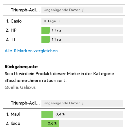
i
Triumph-Adler
Ungenügende Daten
1.
Casio
i
0
Tage
2.
HP
1
Tag
1
Tag
2.
TI
1
Tag
i
Ungenügende Daten
1
Tag
Alle 11 Marken vergleichen
Rückgabequote
So oft wird ein Produkt dieser Marke in der Kategorie
«Taschenrechner» retourniert.
Quelle: Galaxus
i
Triumph-Adler
Ungenügende Daten
1.
Maul
0,4
%
0,4
%
2.
Ibico
0,6
%
0,6
%