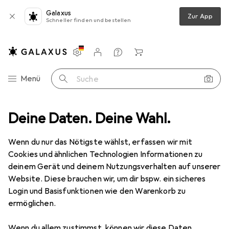
Galaxus
Zur App
Schneller finden und bestellen
Einstellungen
Kundenkonto
Vergleichslisten
Merklisten
Warenkorb
Navigation nach Kategorien
Menü
Suche
ren
Deine Daten. Deine Wahl.
Bürotechnik
Taschenrechner
Triumph-Adler 121 PD Eco
Wenn du nur das Nötigste wählst, erfassen wir mit
Cookies und ähnlichen Technologien Informationen zu
5 Bilder
deinem Gerät und deinem Nutzungsverhalten auf unserer
Website. Diese brauchen wir, um dir bspw. ein sicheres
EUR
137,43
Login und Basisfunktionen wie den Warenkorb zu
Triumph-Adler
121 PD Eco
ermöglichen.
Akkubetrieb
Wenn du allem zustimmst, können wir diese Daten