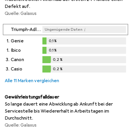
Defekt auf.
Quelle: Galaxus
i
Triumph-Adler
Ungenügende Daten
1.
Genie
0,1
%
0,1
%
1.
Ibico
0,1
%
0,1
%
3.
Canon
0,2
%
0,2
%
3.
Casio
0,2
%
0,2
%
Alle 11 Marken vergleichen
Gewährleistungsfalldauer
So lange dauert eine Abwicklung ab Ankunft bei der
Servicestelle bis Wiedererhalt in Arbeitstagen im
Durchschnitt.
Quelle: Galaxus