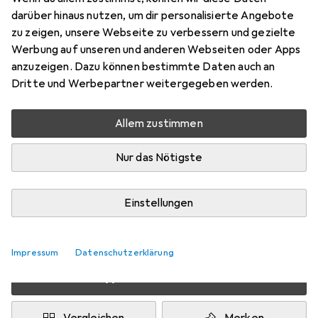
darüber hinaus nutzen, um dir personalisierte Angebote
M
zu zeigen, unsere Webseite zu verbessern und gezielte
Preis in EUR inkl. MwSt.
Werbung auf unseren und anderen Webseiten oder Apps
anzuzeigen. Dazu können bestimmte Daten auch an
Schneller lieferbar
Dritte und Werbepartner weitergegeben werden.
Angebot für
EUR
141,09
Allem zustimmen
Marke
Bewertungen
Mehr von Xerox
Nur das Nötigste
Zwischen Mi, 12.8. und Fr, 14.8. geliefert
Einstellungen
Mehr als 10 Stück an Lager beim Lieferanten
Lieferort angeben für genaue Lieferzeit
Impressum
Datenschutzerklärung
In den Warenkorb