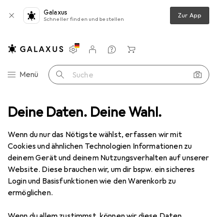
Galaxus
Zur App
Schneller finden und bestellen
Einstellungen
Kundenkonto
Vergleichslisten
Merklisten
Warenkorb
Navigation nach Kategorien
Menü
Suche
en
Deine Daten. Deine Wahl.
Drucker + Scanner
Drucken
Toner
Xerox 006R01527
Wenn du nur das Nötigste wählst, erfassen wir mit
Cookies und ähnlichen Technologien Informationen zu
4 Bilder
deinem Gerät und deinem Nutzungsverhalten auf unserer
Website. Diese brauchen wir, um dir bspw. ein sicheres
−7%
Login und Basisfunktionen wie den Warenkorb zu
ermöglichen.
EUR
129,–
statt
EUR
139,–
Xerox
006R01527
Wenn du allem zustimmst, können wir diese Daten