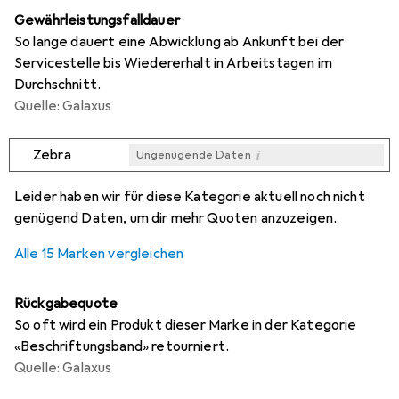
Gewährleistungsfalldauer
So lange dauert eine Abwicklung ab Ankunft bei der
Servicestelle bis Wiedererhalt in Arbeitstagen im
Durchschnitt.
Quelle: Galaxus
i
Zebra
Ungenügende Daten
i
i
i
i
Ungenügende Daten
Ungenügende Daten
Ungenügende Daten
Ungenügende Daten
Leider haben wir für diese Kategorie aktuell noch nicht
genügend Daten, um dir mehr Quoten anzuzeigen.
Alle 15 Marken vergleichen
Rückgabequote
So oft wird ein Produkt dieser Marke in der Kategorie
«Beschriftungsband» retourniert.
Quelle: Galaxus