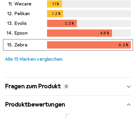
11.
Wecare
1,1
%
1,1
%
12.
Pelikan
1,2
%
1,2
%
13.
Evolis
2,2
%
2,2
%
14.
Epson
4,8
%
4,8
%
15.
Zebra
6,2
%
6,2
%
Alle 15 Marken vergleichen
Fragen zum Produkt
0
Produktbewertungen