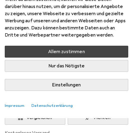
Preis in EUR inkl. MwSt.
darüber hinaus nutzen, um dir personalisierte Angebote
zu zeigen, unsere Webseite zu verbessern und gezielte
Schneller lieferbar
Werbung auf unseren und anderen Webseiten oder Apps
Angebot für
EUR
286,04
anzuzeigen. Dazu können bestimmte Daten auch an
Dritte und Werbepartner weitergegeben werden.
Marke
Bewertungen
Mehr von Zebra
Allem zustimmen
Nur das Nötigste
Zwischen Di, 11.8. und Mo, 17.8. geliefert
Mehr als 10 Stück an Lager beim Lieferanten
Einstellungen
Lieferort angeben für genaue Lieferzeit
In den Warenkorb
Impressum
Datenschutzerklärung
Vergleichen
Merken