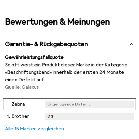
Bewertungen & Meinungen
Garantie- & Rückgabequoten
Gewährleistungsfallquote
So oft weist ein Produkt dieser Marke in der Kategorie
«Beschriftungsband» innerhalb der ersten 24 Monate
einen Defekt auf.
Quelle: Galaxus
i
Zebra
Ungenügende Daten
1.
Brother
0
%
i
i
i
Ungenügende Daten
Ungenügende Daten
Ungenügende Daten
Alle 15 Marken vergleichen