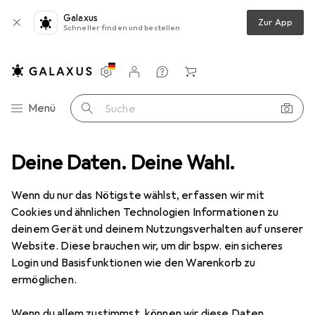
Galaxus
Zur App
Schneller finden und bestellen
Einstellungen
Kundenkonto
Vergleichslisten
Merklisten
Warenkorb
Navigation nach Kategorien
Menü
Suche
chnik
Deine Daten. Deine Wahl.
Bürogeräte
Beschriftungsband
Zebra 05095BK110D
Wenn du nur das Nötigste wählst, erfassen wir mit
Cookies und ähnlichen Technologien Informationen zu
6 Bilder
deinem Gerät und deinem Nutzungsverhalten auf unserer
Website. Diese brauchen wir, um dir bspw. ein sicheres
EUR
266,82
Login und Basisfunktionen wie den Warenkorb zu
Zebra
05095BK110D
ermöglichen.
11 cm, Schwarz
Wenn du allem zustimmst, können wir diese Daten