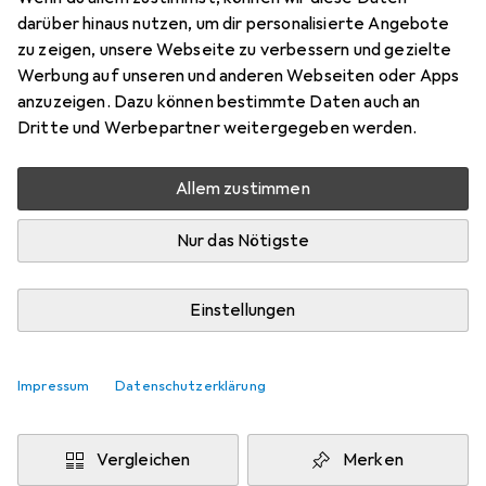
25.40 mm
darüber hinaus nutzen, um dir personalisierte Angebote
Preis in EUR inkl. MwSt.
zu zeigen, unsere Webseite zu verbessern und gezielte
Werbung auf unseren und anderen Webseiten oder Apps
Schneller lieferbar
anzuzeigen. Dazu können bestimmte Daten auch an
Angebot für
EUR
447,62
Dritte und Werbepartner weitergegeben werden.
Marke
Bewertungen
Allem zustimmen
Mehr von Zebra
Nur das Nötigste
Zwischen Mi, 12.8. und Di, 18.8. geliefert
Mehr als 10 Stück an Lager beim Lieferanten
Einstellungen
Lieferort angeben für genaue Lieferzeit
Impressum
Datenschutzerklärung
In den Warenkorb
Vergleichen
Merken