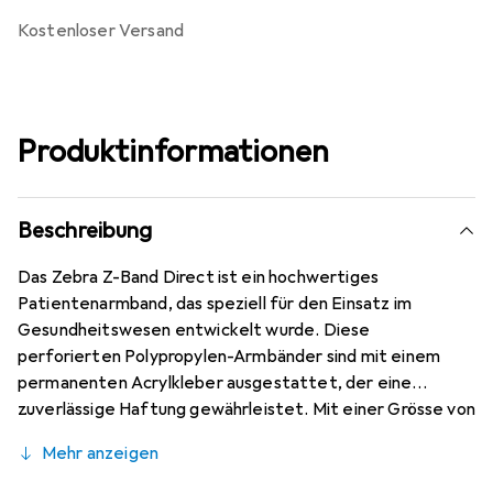
kostenloser Versand
Produktinformationen
Beschreibung
Das Zebra Z-Band Direct ist ein hochwertiges
Patientenarmband, das speziell für den Einsatz im
Gesundheitswesen entwickelt wurde. Diese
perforierten Polypropylen-Armbänder sind mit einem
permanenten Acrylkleber ausgestattet, der eine
zuverlässige Haftung gewährleistet. Mit einer Grösse von
25,4 x 177,8 mm bieten sie ausreichend Platz für wichtige
Mehr anzeigen
Informationen und sind ideal für die Identifikation von
Patienten. Die antimikrobielle Beschichtung der