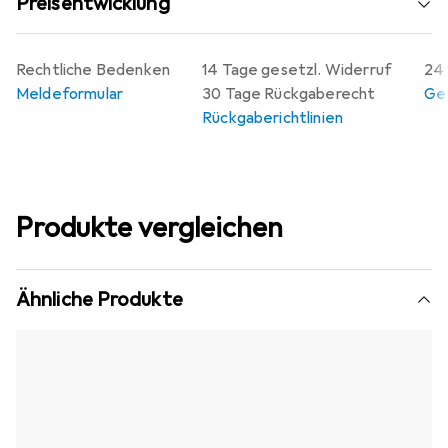
Preisentwicklung
Rechtliche Bedenken
14 Tage gesetzl. Widerruf
24 
Meldeformular
30 Tage Rückgaberecht
Gew
Rückgaberichtlinien
Produkte vergleichen
Ähnliche Produkte