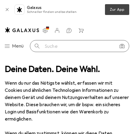
Galaxus
Zur App
Schneller finden und bestellen
Einstellungen
Kundenkonto
Vergleichslisten
Merklisten
Warenkorb
Navigation nach Kategorien
Menü
Suche
cken
Deine Daten. Deine Wahl.
Etikettenrolle
Zebra Z-BAND DIRECT INFANT 25X178MM
Wenn du nur das Nötigste wählst, erfassen wir mit
Cookies und ähnlichen Technologien Informationen zu
6 Bilder
deinem Gerät und deinem Nutzungsverhalten auf unserer
Website. Diese brauchen wir, um dir bspw. ein sicheres
EUR
410,23
Login und Basisfunktionen wie den Warenkorb zu
Zebra
Z-BAND DIRECT INFANT
ermöglichen.
25X178MM
Wenn du allem zustimmst, können wir diese Daten