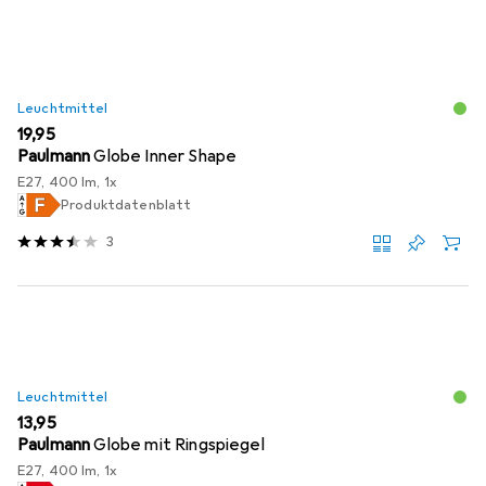
Leuchtmittel
EUR
19,95
Paulmann
Globe Inner Shape
E27, 400 lm, 1x
Produktdatenblatt
3
Leuchtmittel
EUR
13,95
Paulmann
Globe mit Ringspiegel
E27, 400 lm, 1x