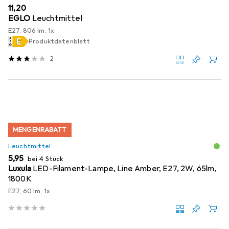
EUR
11,20
EGLO
Leuchtmittel
E27, 806 lm, 1x
Produktdatenblatt
2
MENGENRABATT
Leuchtmittel
EUR
5,95
bei 4 Stück
Luxula
LED-Filament-Lampe, Line Amber, E27, 2W, 65lm,
1800K
E27, 60 lm, 1x