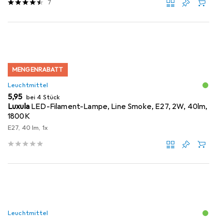
7
MENGENRABATT
Leuchtmittel
EUR
5,95
bei 4 Stück
Luxula
LED-Filament-Lampe, Line Smoke, E27, 2W, 40lm,
1800K
E27, 40 lm, 1x
Leuchtmittel