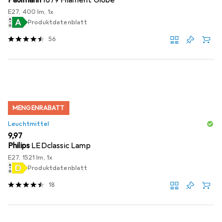
E27, 400 lm, 1x
Produktdatenblatt
56
MENGENRABATT
Leuchtmittel
EUR
9,97
Philips
LEDclassic Lamp
E27, 1521 lm, 1x
Produktdatenblatt
18