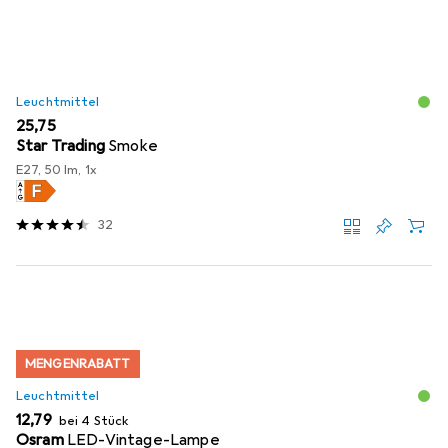
Leuchtmittel
EUR
25,75
Star Trading
Smoke
E27, 50 lm, 1x
32
MENGENRABATT
Leuchtmittel
EUR
12,79
bei 4 Stück
Osram
LED-Vintage-Lampe