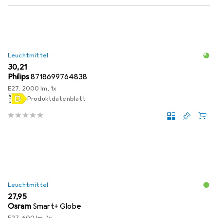
Leuchtmittel
EUR
30,21
Philips
8718699764838
E27, 2000 lm, 1x
Produktdatenblatt
Leuchtmittel
EUR
27,95
Osram
Smart+ Globe
E27, 600 lm, 1x