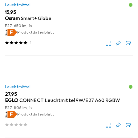
Leuchtmittel
EUR
15,95
Osram
Smart+ Globe
E27, 650 lm, 1x
Produktdatenblatt
1
Leuchtmittel
EUR
27,95
EGLO
CONNECT Leuchtmittel 9W/E27 A60 RGBW
E27, 806 lm, 1x
Produktdatenblatt