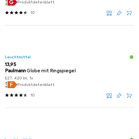
Produktdatenblatt
10
Leuchtmittel
EUR
13,95
Paulmann
Globe mit Ringspiegel
E27, 420 lm, 1x
Produktdatenblatt
10