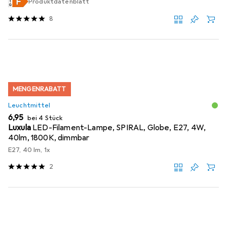
Produktdatenblatt
8
MENGENRABATT
Leuchtmittel
EUR
6,95
bei 4 Stück
Luxula
LED-Filament-Lampe, SPIRAL, Globe, E27, 4W,
40lm, 1800K, dimmbar
E27, 40 lm, 1x
2