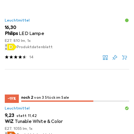
Leuchtmittel
EUR
16,30
Philips
LED Lampe
E27, 810 lm, 1x
Produktdatenblatt
14
2
2
noch 2
/ 3
/ 3 im Sale
von 3 Stück im Sale
−19%
Leuchtmittel
EUR
EUR
9,23
statt
11,42
WiZ
Tunable White & Color
E27, 1055 lm, 1x