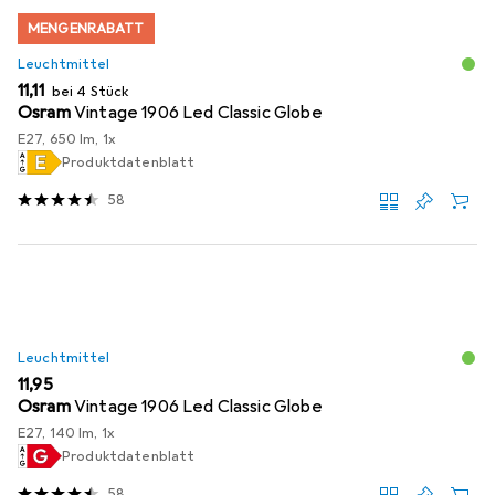
MENGENRABATT
Leuchtmittel
EUR
11,11
bei 4 Stück
Osram
Vintage 1906 Led Classic Globe
E27, 650 lm, 1x
Produktdatenblatt
58
Leuchtmittel
EUR
11,95
Osram
Vintage 1906 Led Classic Globe
E27, 140 lm, 1x
Produktdatenblatt
58