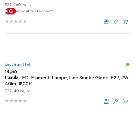
E27, 360 lm, 1x
Produktdatenblatt
Leuchtmittel
EUR
14,56
Luxula
LED-Filament-Lampe, Line Smoke Globe, E27, 2W,
40lm, 1800K
E27, 40 lm, 1x