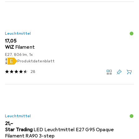
Leuchtmittel
EUR
17,05
WiZ
Filament
E27, 806 lm, 1x
Produktdatenblatt
28
Leuchtmittel
EUR
21,–
Star Trading
LED Leuchtmittel E27 G95 Opaque
Filament RA90 3-step