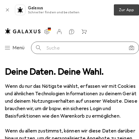
Galaxus
Zur App
Schneller finden und bestellen
Einstellungen
Kundenkonto
Vergleichslisten
Merklisten
Warenkorb
Navigation nach Kategorien
Menü
Suche
n
Deine Daten. Deine Wahl.
Innenbeleuchtung
Tischlampe
Beliani Nasva
Zubehör
Wenn du nur das Nötigste wählst, erfassen wir mit Cookies
und ähnlichen Technologien Informationen zu deinem Gerät
und deinem Nutzungsverhalten auf unserer Website. Diese
Beliani
Nasva
brauchen wir, um dir bspw. ein sicheres Login und
E27
Basisfunktionen wie den Warenkorb zu ermöglichen.
Wenn du allem zustimmst, können wir diese Daten darüber
hinaus nutzen, um dir personalisierte Angebote zu zeigen,