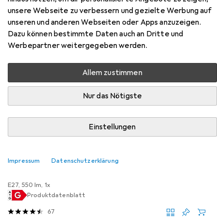
unsere Webseite zu verbessern und gezielte Werbung auf
Zubehör für Beliani Nasva
unseren und anderen Webseiten oder Apps anzuzeigen.
Dazu können bestimmte Daten auch an Dritte und
Werbepartner weitergegeben werden.
Hier findest du passendes Zubehör zum Produkt Beliani
Nasva aus der Kategorie Leuchtmittel.
Allem zustimmen
Relevanz
Produktliste
Nur das Nötigste
Einstellungen
−10%
Leuchtmittel
Impressum
Datenschutzerklärung
EUR
EUR
33,21
statt
36,90
Philips Hue
Philips Globe G93 Filament
E27, 550 lm, 1x
Produktdatenblatt
67