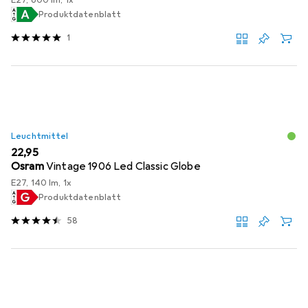
Produktdatenblatt
1
Leuchtmittel
EUR
22,95
Osram
Vintage 1906 Led Classic Globe
E27, 140 lm, 1x
Produktdatenblatt
58