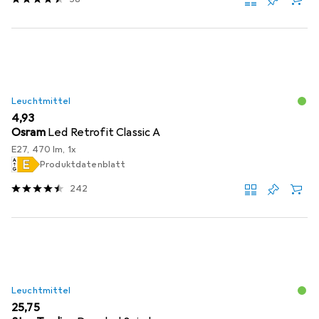
Leuchtmittel
EUR
4,93
Osram
Led Retrofit Classic A
E27, 470 lm, 1x
Produktdatenblatt
242
Leuchtmittel
EUR
25,75