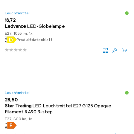
Leuchtmittel
EUR
18,72
Ledvance
LED-Globelampe
E27, 1055 lm, 1x
Produktdatenblatt
Leuchtmittel
EUR
28,50
Star Trading
LED Leuchtmittel E27 G125 Opaque
Filament RA90 3-step
E27, 800 lm, 1x