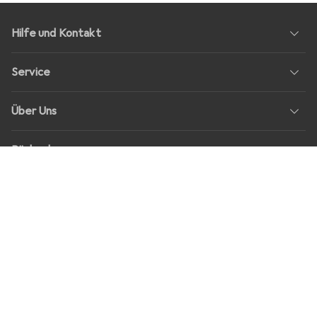
Hilfe und Kontakt
Service
Über Uns
Rückgabe
Soziale Medien
Stellenangebote
Preise
Alle Preise in EUR inkl. MwSt., zzgl.
Versandkosten
bei Bestellungen
unter
30,–
Shop Version