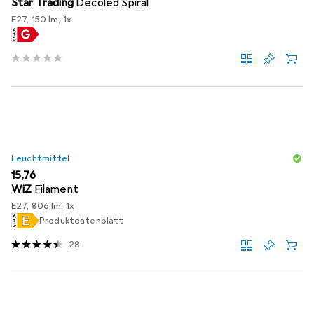
Star Trading
Decoled Spiral
E27, 150 lm, 1x
Leuchtmittel
EUR
15,76
WiZ
Filament
E27, 806 lm, 1x
Produktdatenblatt
28