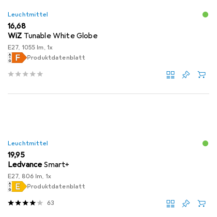
Leuchtmittel
EUR
16,68
WiZ
Tunable White Globe
E27, 1055 lm, 1x
Produktdatenblatt
Leuchtmittel
EUR
19,95
Ledvance
Smart+
E27, 806 lm, 1x
Produktdatenblatt
63