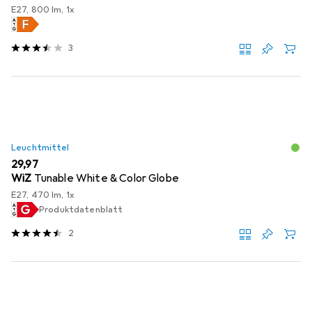
E27, 800 lm, 1x
3
Leuchtmittel
EUR
29,97
WiZ
Tunable White & Color Globe
E27, 470 lm, 1x
Produktdatenblatt
2