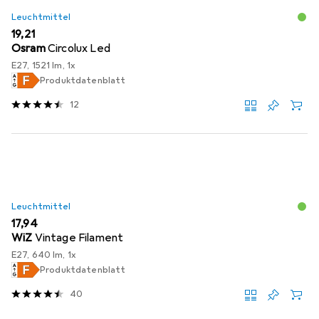
Leuchtmittel
EUR
19,21
Osram
Circolux Led
E27, 1521 lm, 1x
Produktdatenblatt
12
Leuchtmittel
EUR
17,94
WiZ
Vintage Filament
E27, 640 lm, 1x
Produktdatenblatt
40