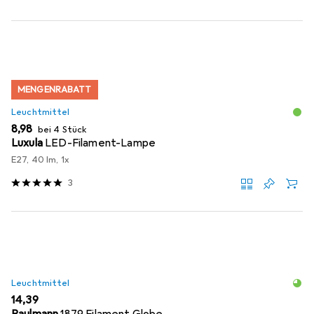
MENGENRABATT
Leuchtmittel
EUR
8,98
bei 4 Stück
Luxula
LED-Filament-Lampe
E27, 40 lm, 1x
3
Leuchtmittel
EUR
14,39
Paulmann
1879 Filament Globe