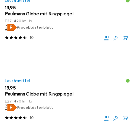
Leuchtmittel
EUR
13,95
Paulmann
Globe mit Ringspiegel
E27, 420 lm, 1x
Produktdatenblatt
10
Leuchtmittel
EUR
13,95
Paulmann
Globe mit Ringspiegel
E27, 470 lm, 1x
Produktdatenblatt
10