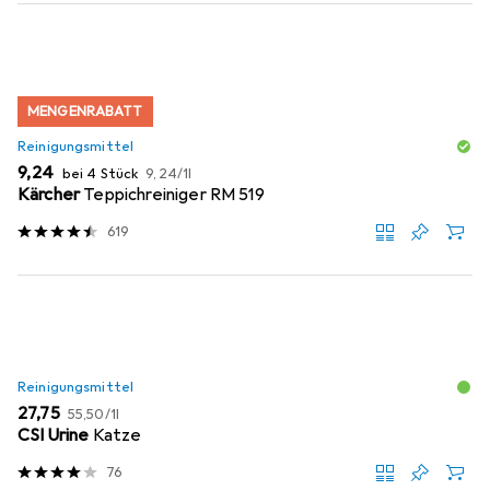
MENGENRABATT
Reinigungsmittel
EUR
EUR
9,24
bei 4 Stück
9,24
/
1l
Kärcher
Teppichreiniger RM 519
619
Reinigungsmittel
EUR
EUR
27,75
55,50
/
1l
CSI Urine
Katze
76