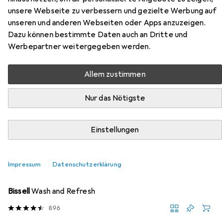
unsere Webseite zu verbessern und gezielte Werbung auf
Hier findest du passendes Zubehör zum Produkt Bentzon
unseren und anderen Webseiten oder Apps anzuzeigen.
Natur Flachgewebe Teppich aus den Kategorien
Dazu können bestimmte Daten auch an Dritte und
Nassreiniger Zubehör und Reinigungsmittel.
Werbepartner weitergegeben werden.
Allem zustimmen
Beliebt
Nassreiniger Zubehör
Reinigungsmittel
Nur das Nötigste
Relevanz
Produktliste
Einstellungen
Impressum
Datenschutzerklärung
Nassreiniger Zubehör
EUR
19,89
Bissell
Wash and Refresh
896