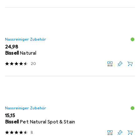
Nassreiniger Zubehör
EUR
24,98
Bissell
Natural
20
Nassreiniger Zubehör
EUR
15,15
Bissell
Pet Natural Spot & Stain
8