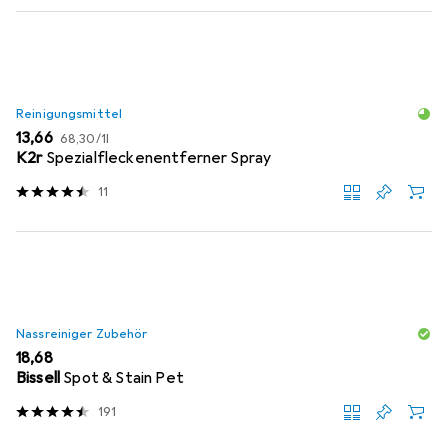
Reinigungsmittel
EUR
EUR
13,66
68,30
/
1l
K2r
Spezialfleckenentferner Spray
11
Nassreiniger Zubehör
EUR
18,68
Bissell
Spot & Stain Pet
191