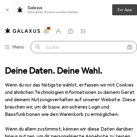
Galaxus
Zur App
Schneller finden und bestellen
Einstellungen
Kundenkonto
Vergleichslisten
Merklisten
Warenkorb
Navigation nach Kategorien
Menü
Suche
che
Deine Daten. Deine Wahl.
Teppich
Bentzon Natur Flachgewebe Teppich
Zubehör
Wenn du nur das Nötigste wählst, erfassen wir mit Cookies
EUR
79,90
und ähnlichen Technologien Informationen zu deinem Gerät
Bentzon
Natur Flachgewebe Teppich
und deinem Nutzungsverhalten auf unserer Website. Diese
brauchen wir, um dir bspw. ein sicheres Login und
Basisfunktionen wie den Warenkorb zu ermöglichen.
Zubehör für Bentzon Natur
Wenn du allem zustimmst, können wir diese Daten darüber
Flachgewebe Teppich
hinaus nutzen, um dir personalisierte Angebote zu zeigen,