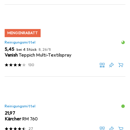
MENGENRABATT
Reinigungsmittel
EUR
EUR
5,45
bei 4 Stück
8,26
/
1l
Vanish
Teppich Multi-Textilspray
130
Reinigungsmittel
EUR
21,97
Kärcher
RM 760
27