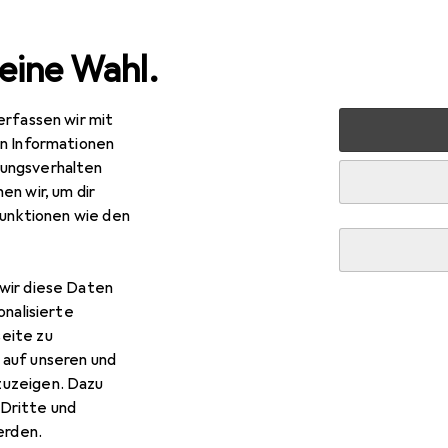
eine Wahl.
erfassen wir mit
nen
Heimtextilien
Wohntextilien + Teppiche
Teppic
en Informationen
ungsverhalten
en wir, um dir
R
9,90
funktionen wie den
ntzon
Natur Flachgewebe Teppich
wir diese Daten
onalisierte
 Bentzon Natur Flachgewebe
eite zu
 auf unseren und
s Zubehör zum Produkt Bentzon Natur Flachgewebe Teppich aus
zuzeigen. Dazu
Dritte und
rden.