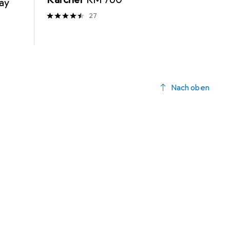
ray
27
Nach oben