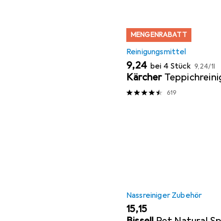
MENGENRABATT
Reinigungsmittel
EUR
EUR
9,24
bei 4 Stück
9,24
/
1l
Kärcher
Teppichreini
619
Nassreiniger Zubehör
EUR
15,15
Bissell
Pet Natural Sp