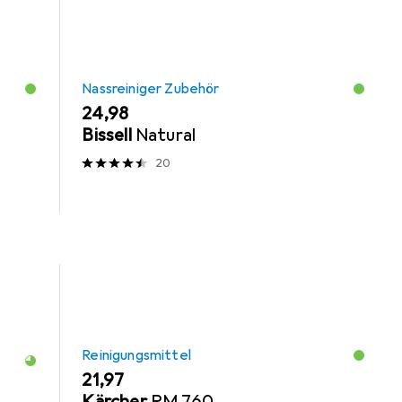
Nassreiniger Zubehör
EUR
24,98
Bissell
Natural
20
Reinigungsmittel
EUR
21,97
Kärcher
RM 760