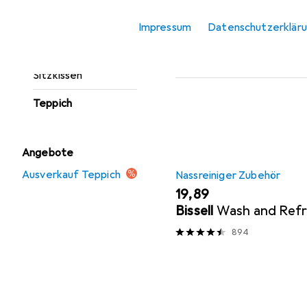
Fussmatte
Beliebt
Nassreinige
Impressum
Datenschutzerklär
Möbelbezug +
Möbelschutz
Sortieren nach
:
Relevanz
Sitzkissen
Produktliste
Teppich
Angebote
Ausverkauf Teppich
Nassreiniger Zubehör
EUR
19,89
Bissell
Wash and Ref
894