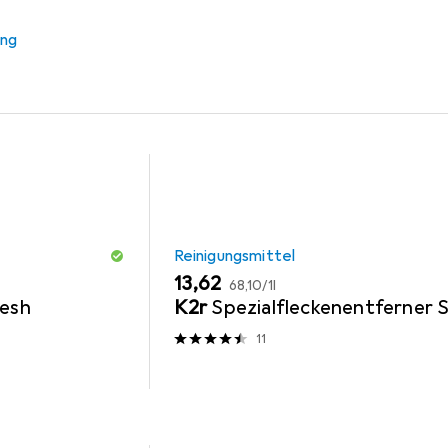
r Zubehör
Reinigungsmittel
ung
Reinigungsmittel
EUR
EUR
13,62
68,10
/
1l
resh
K2r
Spezialfleckenentferner 
11