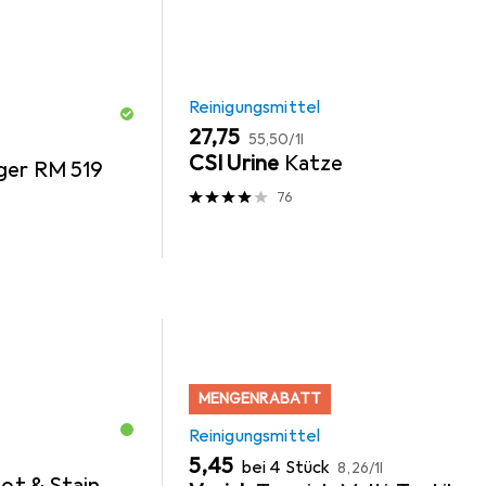
Reinigungsmittel
EUR
EUR
27,75
55,50
/
1l
CSI Urine
Katze
ger RM 519
76
MENGENRABATT
Reinigungsmittel
EUR
EUR
5,45
bei 4 Stück
8,26
/
1l
ot & Stain