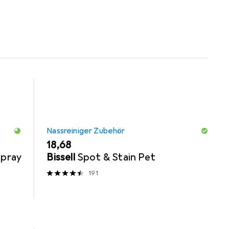
Nassreiniger Zubehör
EUR
18,68
Spray
Bissell
Spot & Stain Pet
191