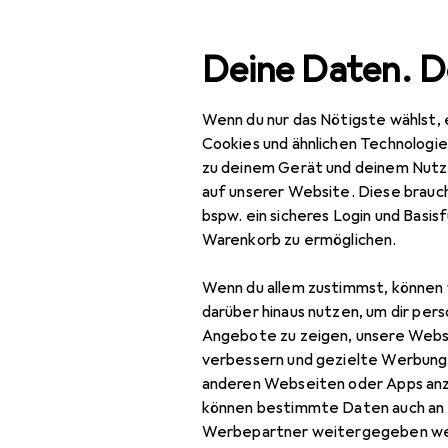
Suche
Deine Daten. D
Wenn du nur das Nötigste wählst, 
Navigation nach Kategorien
Gesamtsortiment
Woh
Gesamtsortiment
Cookies und ähnlichen Technologi
zu deinem Gerät und deinem Nutz
Wohnen
auf unserer Website. Diese brauch
EU
10
bspw. ein sicheres Login und Basis
Be
Heimtextilien
Warenkorb zu ermöglichen.
Wohntextilien +
Wenn du allem zustimmst, können 
Teppiche
darüber hinaus nutzen, um dir pers
Zubehör für
Decke
Angebote zu zeigen, unsere Webs
verbessern und gezielte Werbung
Dekokissen
Hier findest du passende
anderen Webseiten oder Apps an
Reinigungsmittel.
können bestimmte Daten auch an 
Fell
Werbepartner weitergegeben we