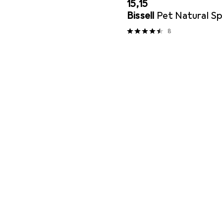
EUR
15,15
Bissell
Pet Natural Sp
8