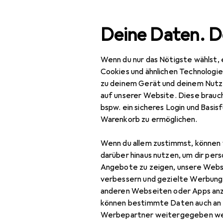
Suche
Deine Daten. D
Wenn du nur das Nötigste wählst, 
Navigation nach Kategorien
Gesamtsortiment
Wohnen
Heimtextilien
Gesamtsortiment
Cookies und ähnlichen Technologi
zu deinem Gerät und deinem Nutz
Wohnen
EU
59
auf unserer Website. Diese brauch
Be
bspw. ein sicheres Login und Basis
Heimtextilien
Warenkorb zu ermöglichen.
Wohntextilien +
Wenn du allem zustimmst, können 
Teppiche
Zubehör für
darüber hinaus nutzen, um dir pers
Decke
Angebote zu zeigen, unsere Webs
4 Grössen
verbessern und gezielte Werbung
Dekokissen
anderen Webseiten oder Apps an
können bestimmte Daten auch an 
Fell
Hier findest du passendes
Werbepartner weitergegeben we
Nassreiniger Zubehör und 