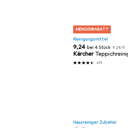
MENGENRABATT
Reinigungsmittel
EUR
EUR
9,24
bei 4 Stück
9,24
/
1l
Kärcher
Teppichreini
619
Nassreiniger Zubehör