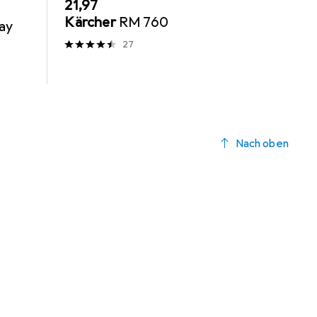
EUR
21,97
Kärcher
RM 760
ray
27
Nach oben