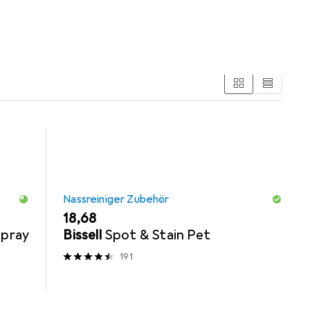
Nassreiniger Zubehör
EUR
18,68
Spray
Bissell
Spot & Stain Pet
191