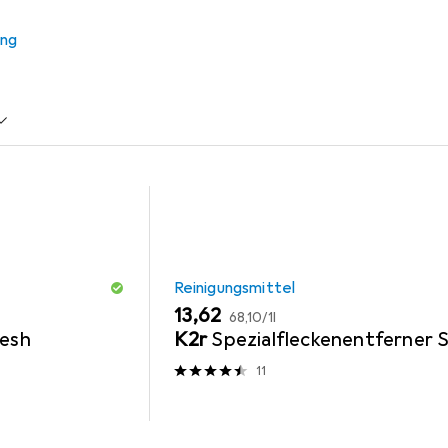
ung
r Zubehör
Reinigungsmittel
Reinigungsmittel
EUR
EUR
13,62
68,10
/
1l
resh
K2r
Spezialfleckenentferner 
11