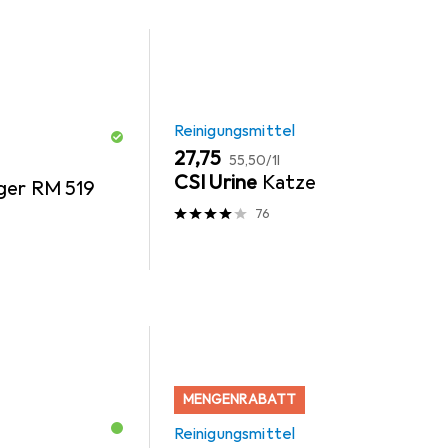
Reinigungsmittel
EUR
EUR
27,75
55,50
/
1l
CSI Urine
Katze
ger RM 519
76
MENGENRABATT
Reinigungsmittel