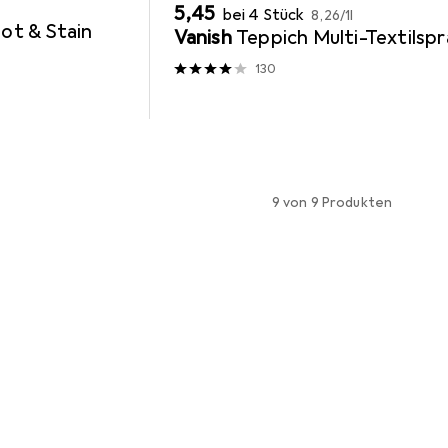
EUR
EUR
5,45
bei 4 Stück
8,26
/
1l
ot & Stain
Vanish
Teppich Multi-Textilsp
130
9 von 9 Produkten