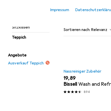
Fussmatte
Impressum
Datenschutzerklär
Möbelbezug +
Beliebt
Nassreinige
Möbelschutz
Sitzkissen
Sortieren nach
:
Relevanz
Teppich
Produktliste
Angebote
Ausverkauf Teppich
Nassreiniger Zubehör
EUR
19,89
Bissell
Wash and Ref
894