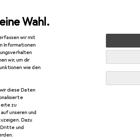
eine Wahl.
erfassen wir mit
Wohntextilien + Teppiche
Teppich
Bentzon Natur Flac
en Informationen
ungsverhalten
R
,90
en wir, um dir
ntzon
Natur Flachgewebe Teppich Rund in 6 Farb
funktionen wie den
wir diese Daten
 Bentzon Natur Flachgewebe 
onalisierte
eite zu
 auf unseren und
zuzeigen. Dazu
Dritte und
 Zubehör zum Produkt Bentzon Natur Flachgewebe Teppich Run
rden.
Reinigungsmittel.