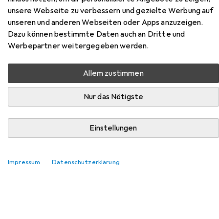
Lucky aus der Kategorie Leuchtmittel.
unsere Webseite zu verbessern und gezielte Werbung auf
unseren und anderen Webseiten oder Apps anzuzeigen.
Relevanz
Dazu können bestimmte Daten auch an Dritte und
Produktliste
Werbepartner weitergegeben werden.
Allem zustimmen
MENGENRABATT
Nur das Nötigste
Leuchtmittel
EUR
9,43
bei 4 Stück
Osram
Led Pin
Einstellungen
G9, 320 lm, 1x
Produktdatenblatt
499
Impressum
Datenschutzerklärung