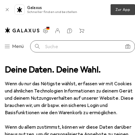
Galaxus
Zur App
Schneller finden und bestellen
Einstellungen
Kundenkonto
Vergleichslisten
Merklisten
Warenkorb
Navigation nach Kategorien
Menü
Suche
eckenbeleuchtung
Deine Daten. Deine Wahl.
Deckenleuchte
Brilliant Lucky
Zubehör
EUR
49,99
Wenn du nur das Nötigste wählst, erfassen wir mit Cookies
Brilliant
Lucky
und ähnlichen Technologien Informationen zu deinem Gerät
G9
und deinem Nutzungsverhalten auf unserer Website. Diese
brauchen wir, um dir bspw. ein sicheres Login und
Basisfunktionen wie den Warenkorb zu ermöglichen.
Zubehör für Brilliant Lucky
Wenn du allem zustimmst, können wir diese Daten darüber
Hier findest du passendes Zubehör zum Produkt Brilliant
hinaus nutzen, um dir personalisierte Angebote zu zeigen,