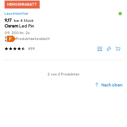
MENGENRABATT
Leuchtmittel
EUR
9,17
bei 4 Stück
Osram
Led Pin
G9, 200 lm, 2x
Produktdatenblatt
499
2 von 2 Produkten
Nach oben