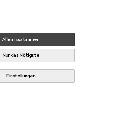
Einstellungen
Kundenkonto
Vergleichslisten
Merklisten
Warenkorb
Anmelden
Allem zustimmen
Nur das Nötigste
Einstellungen