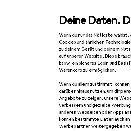
Suche
Deine Daten. D
Wenn du nur das Nötigste wählst, 
Navigation nach Kategorien
Cookies und ähnlichen Technologi
zu deinem Gerät und deinem Nutz
auf unserer Website. Diese brauch
bspw. ein sicheres Login und Basis
Warenkorb zu ermöglichen.
Wenn du allem zustimmst, können 
darüber hinaus nutzen, um dir pers
Angebote zu zeigen, unsere Webs
verbessern und gezielte Werbung
anderen Webseiten oder Apps an
können bestimmte Daten auch an 
Werbepartner weitergegeben we