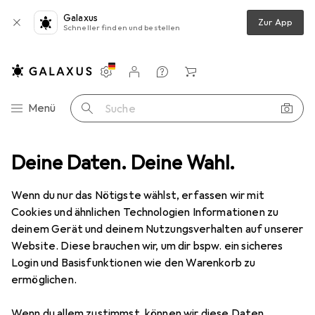
Galaxus
Zur App
Schneller finden und bestellen
Einstellungen
Kundenkonto
Vergleichslisten
Merklisten
Warenkorb
Navigation nach Kategorien
Menü
Suche
nbeleuchtung
Deine Daten. Deine Wahl.
Pendelleuchte
Deko-Light Barro II
Zubehör
Wenn du nur das Nötigste wählst, erfassen wir mit
Cookies und ähnlichen Technologien Informationen zu
Deko-Light
Barro II
deinem Gerät und deinem Nutzungsverhalten auf unserer
GU10
Website. Diese brauchen wir, um dir bspw. ein sicheres
Login und Basisfunktionen wie den Warenkorb zu
ermöglichen.
Wenn du allem zustimmst, können wir diese Daten