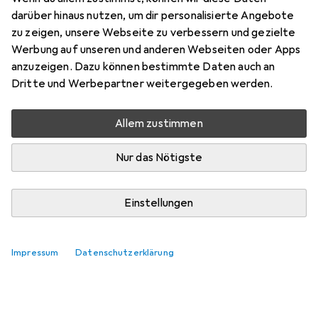
Zubehör für Deko-Light Barro II
darüber hinaus nutzen, um dir personalisierte Angebote
zu zeigen, unsere Webseite zu verbessern und gezielte
Hier findest du passendes Zubehör zum Produkt Deko-
Werbung auf unseren und anderen Webseiten oder Apps
Light Barro II.
anzuzeigen. Dazu können bestimmte Daten auch an
Relevanz
Dritte und Werbepartner weitergegeben werden.
Produktliste
Keine Produkte gefunden
Allem zustimmen
Nur das Nötigste
Einstellungen
Impressum
Datenschutzerklärung