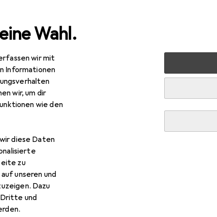
eine Wahl.
erfassen wir mit
nen
Badaccessoires
Badewannenzubehör + Duschzubeh
en Informationen
ungsverhalten
EUR
R
,90
statt
28,90
en wir, um dir
aqua
Basic
funktionen wie den
wir diese Daten
 Diaqua Basic
onalisierte
eite zu
 auf unseren und
 Zubehör zum Produkt Diaqua Basic aus der Kategorie Duschvo
zuzeigen. Dazu
Dritte und
rden.