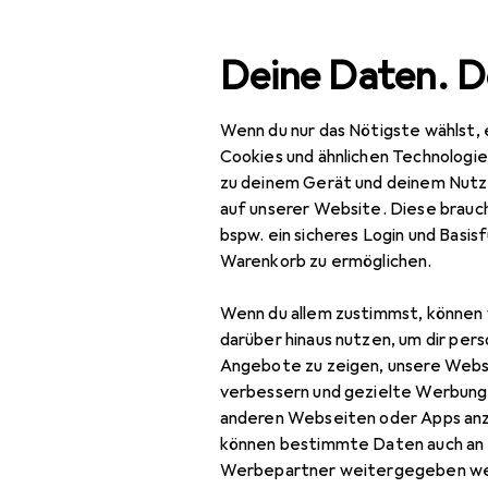
Suche
Deine Daten. D
Wenn du nur das Nötigste wählst, 
Navigation nach Kategorien
Gesamtsortiment
Woh
Gesamtsortiment
Cookies und ähnlichen Technologi
zu deinem Gerät und deinem Nutz
Wohnen
EU
23
auf unserer Website. Diese brauch
Di
bspw. ein sicheres Login und Basis
Badaccessoires
Warenkorb zu ermöglichen.
Badewannenzubehör +
Wenn du allem zustimmst, können 
Duschzubehör
Zubehör für
darüber hinaus nutzen, um dir pers
Badewanneneinlage
Angebote zu zeigen, unsere Webs
verbessern und gezielte Werbung
Hier findest du passendes
Badewannensitz +
anderen Webseiten oder Apps an
Duschhocker
Sortieren nach
:
Relevanz
können bestimmte Daten auch an 
Werbepartner weitergegeben we
Duschablage
Produktliste