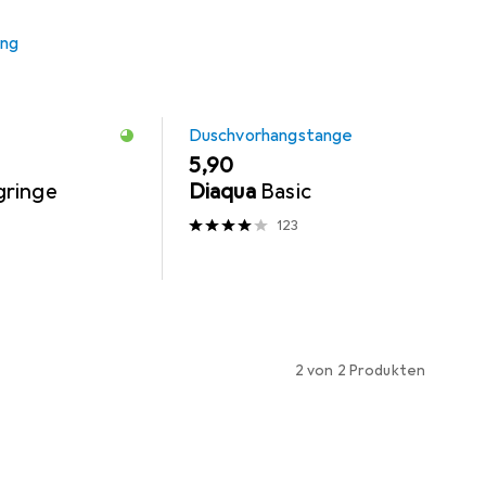
ung
MENGENRABATT
Duschvorhangstange
EUR
5,90
gringe
Diaqua
Basic
123
2 von 2 Produkten