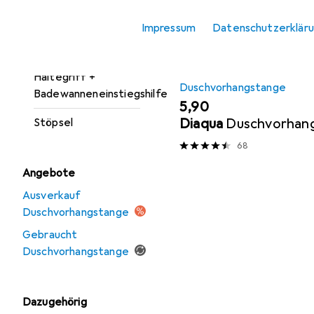
Duschabzieher
Impressum
Datenschutzerklär
Duschvorhangstange
MENGENRABATT
Haltegriff +
Duschvorhangstange
Badewanneneinstiegshilfe
EUR
5,90
Diaqua
Duschvorhan
Stöpsel
68
Angebote
Ausverkauf
Duschvorhangstange
Gebraucht
Duschvorhangstange
Dazugehörig