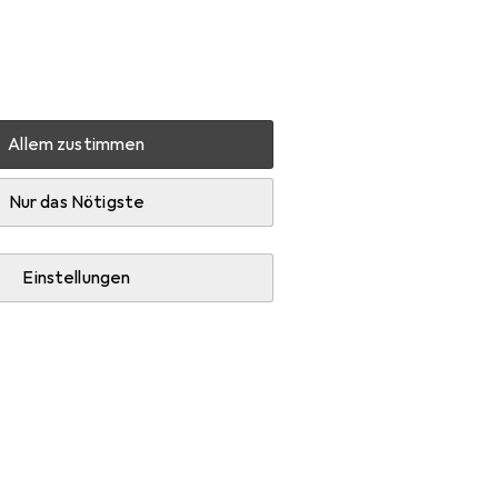
Einstellungen
Kundenkonto
Vergleichslisten
Merklisten
Warenkorb
Anmelden
Allem zustimmen
ör
Duschvorhangstange
Diaqua Basic
Zubehör
Nur das Nötigste
Einstellungen
rhangstange.