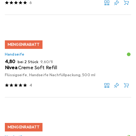
6
MENGENRABATT
Handseife
EUR
EUR
4,80
bei 2 Stück
9,60
/
1l
Nivea
Creme Soft Refill
Flüssigseife, Handseife Nachfüllpackung, 500 ml
4
MENGENRABATT