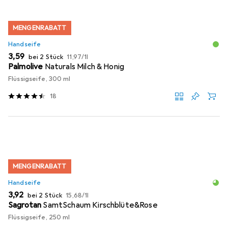
MENGENRABATT
Handseife
EUR
EUR
3,59
bei 2 Stück
11,97
/
1l
Palmolive
Naturals Milch & Honig
Flüssigseife, 300 ml
18
MENGENRABATT
Handseife
EUR
EUR
3,92
bei 2 Stück
15,68
/
1l
Sagrotan
SamtSchaum Kirschblüte&Rose
Flüssigseife, 250 ml