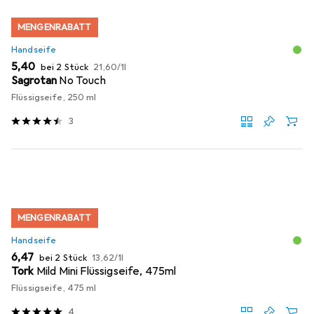
MENGENRABATT
Handseife
EUR
EUR
5,40
bei 2 Stück
21,60
/
1l
Sagrotan
No Touch
Flüssigseife, 250 ml
3
MENGENRABATT
Handseife
EUR
EUR
6,47
bei 2 Stück
13,62
/
1l
Tork
Mild Mini Flüssigseife, 475ml
Flüssigseife, 475 ml
4