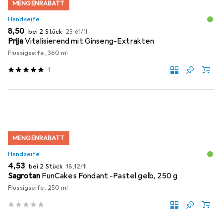
MENGENRABATT
Handseife
EUR
EUR
8,50
bei 2 Stück
23,61
/
1l
Prija
Vitalisierend mit Ginseng-Extrakten
Flüssigseife, 360 ml
1
MENGENRABATT
Handseife
EUR
EUR
4,53
bei 2 Stück
18,12
/
1l
Sagrotan
FunCakes Fondant -Pastel gelb, 250 g
Flüssigseife, 250 ml