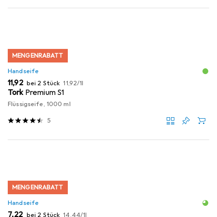
MENGENRABATT
Handseife
EUR
EUR
11,92
bei 2 Stück
11,92
/
1l
Tork
Premium S1
Flüssigseife, 1000 ml
5
MENGENRABATT
Handseife
EUR
EUR
7,22
bei 2 Stück
14,44
/
1l