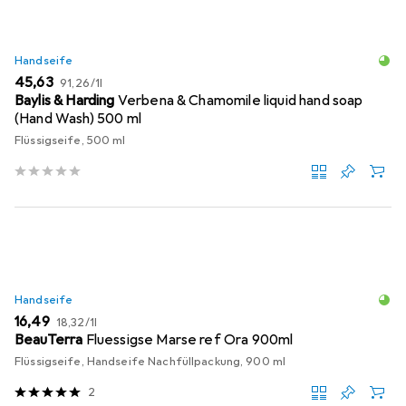
Handseife
EUR
EUR
45,63
91,26
/
1l
Baylis & Harding
Verbena & Chamomile liquid hand soap
(Hand Wash) 500 ml
Flüssigseife, 500 ml
Handseife
EUR
EUR
16,49
18,32
/
1l
BeauTerra
Fluessigse Marse ref Ora 900ml
Flüssigseife, Handseife Nachfüllpackung, 900 ml
2