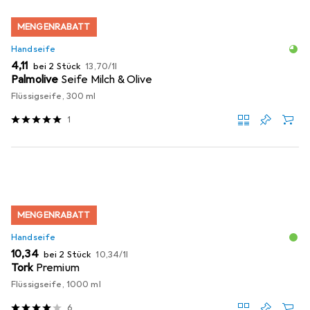
MENGENRABATT
Handseife
EUR
EUR
4,11
bei 2 Stück
13,70
/
1l
Palmolive
Seife Milch & Olive
Flüssigseife, 300 ml
1
MENGENRABATT
Handseife
EUR
EUR
10,34
bei 2 Stück
10,34
/
1l
Tork
Premium
Flüssigseife, 1000 ml
6