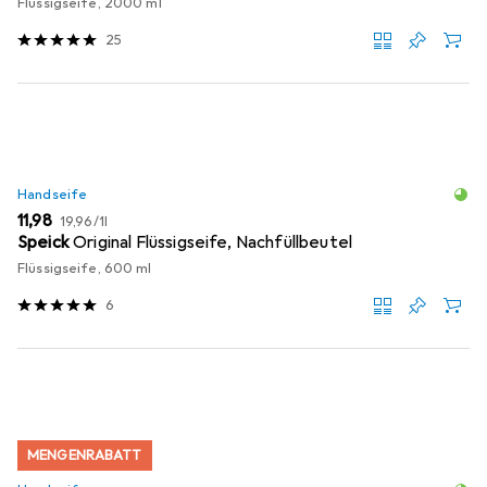
Flüssigseife, 2000 ml
25
Handseife
EUR
EUR
11,98
19,96
/
1l
Speick
Original Flüssigseife, Nachfüllbeutel
Flüssigseife, 600 ml
6
MENGENRABATT