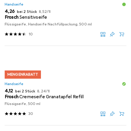
Handseife
EUR
EUR
4,26
bei 2 Stück
8,52
/
1l
Frosch
Sensitivseife
Flüssigseife, Handseife Nachfüllpackung, 500 ml
10
MENGENRABATT
Handseife
EUR
EUR
4,12
bei 2 Stück
8,24
/
1l
Frosch
Cremeseife Granatapfel Refill
Flüssigseife, 500 ml
30