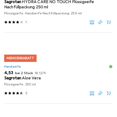
Sagrotan
HYDRA CARE NO TOUCH Flüssigseife
Nachfüllpackung 250 ml
Flüssigseife, Handseife Nachfüllpackung, 250 ml
1
MENGENRABATT
Handseife
EUR
EUR
4,53
bei 2 Stück
18,12
/
1l
Sagrotan
Aloe Vera
Flüssigseife, 250 ml
5