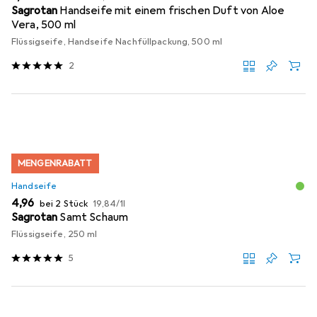
Sagrotan
Handseife mit einem frischen Duft von Aloe
Vera, 500 ml
Flüssigseife, Handseife Nachfüllpackung, 500 ml
2
MENGENRABATT
Handseife
EUR
EUR
4,96
bei 2 Stück
19,84
/
1l
Sagrotan
Samt Schaum
Flüssigseife, 250 ml
5