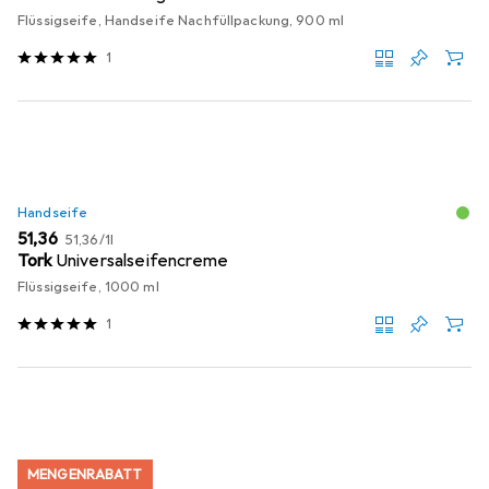
Flüssigseife, Handseife Nachfüllpackung, 900 ml
1
Handseife
EUR
EUR
51,36
51,36
/
1l
Tork
Universalseifencreme
Flüssigseife, 1000 ml
1
MENGENRABATT