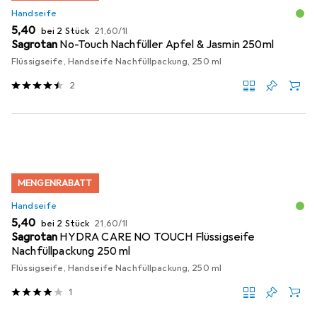
Handseife
EUR
EUR
5,40
bei 2 Stück
21,60
/
1l
Sagrotan
No-Touch Nachfüller Apfel & Jasmin 250ml
Flüssigseife, Handseife Nachfüllpackung, 250 ml
2
MENGENRABATT
Handseife
EUR
EUR
5,40
bei 2 Stück
21,60
/
1l
Sagrotan
HYDRA CARE NO TOUCH Flüssigseife
Nachfüllpackung 250 ml
Flüssigseife, Handseife Nachfüllpackung, 250 ml
1