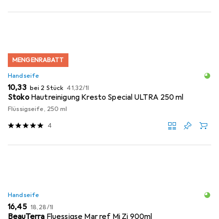
MENGENRABATT
Handseife
EUR
EUR
10,33
bei 2 Stück
41,32
/
1l
Stoko
Hautreinigung Kresto Special ULTRA 250 ml
Flüssigseife, 250 ml
4
Handseife
EUR
EUR
16,45
18,28
/
1l
BeauTerra
Fluessigse Mar ref Mi Zi 900ml