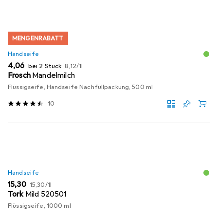
MENGENRABATT
Handseife
EUR
EUR
4,06
bei 2 Stück
8,12
/
1l
Frosch
Mandelmilch
Flüssigseife, Handseife Nachfüllpackung, 500 ml
10
Handseife
EUR
EUR
15,30
15,30
/
1l
Tork
Mild 520501
Flüssigseife, 1000 ml