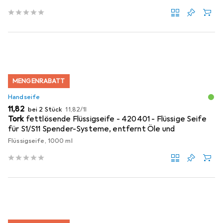
MENGENRABATT
Handseife
EUR
EUR
11,82
bei 2 Stück
11,82
/
1l
Tork
fettlösende Flüssigseife - 420401 - Flüssige Seife
für S1/S11 Spender-Systeme, entfernt Öle und
Flüssigseife, 1000 ml