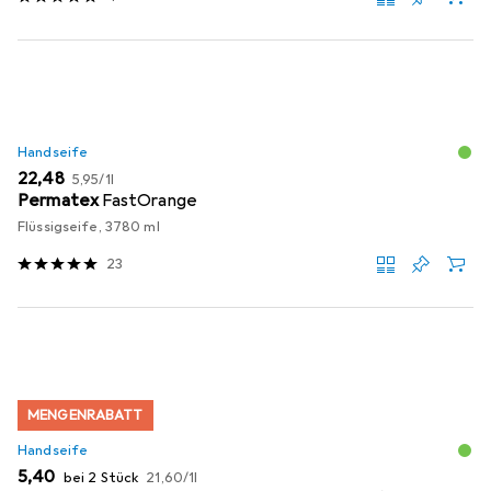
Handseife
EUR
EUR
22,48
5,95
/
1l
Permatex
FastOrange
Flüssigseife, 3780 ml
23
MENGENRABATT
Handseife
EUR
EUR
5,40
bei 2 Stück
21,60
/
1l