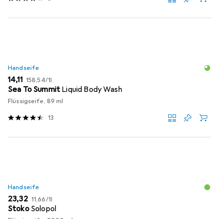
Handseife
EUR
EUR
14,11
158,54
/
1l
Sea To Summit
Liquid Body Wash
Flüssigseife, 89 ml
13
Handseife
EUR
EUR
23,32
11,66
/
1l
Stoko
Solopol