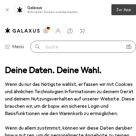
Galaxus
Zur App
Schneller finden und bestellen
Einstellungen
Kundenkonto
Vergleichslisten
Merklisten
Warenkorb
Navigation nach Kategorien
Menü
Suche
rung
Deine Daten. Deine Wahl.
Seifenspender + Seifenschale
Diaqua Detre
Zubehör
Wenn du nur das Nötigste wählst, erfassen wir mit Cookies
und ähnlichen Technologien Informationen zu deinem Gerät
und deinem Nutzungsverhalten auf unserer Website. Diese
brauchen wir, um dir bspw. ein sicheres Login und
Basisfunktionen wie den Warenkorb zu ermöglichen.
EUR
16,90
Wenn du allem zustimmst, können wir diese Daten darüber
Diaqua
Detre
hinaus nutzen, um dir personalisierte Angebote zu zeigen,