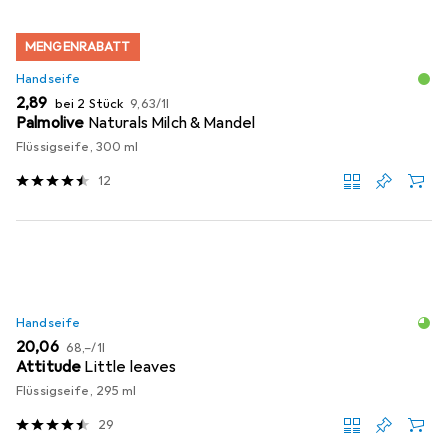
MENGENRABATT
Handseife
EUR
EUR
2,89
bei 2 Stück
9,63
/
1l
Palmolive
Naturals Milch & Mandel
Flüssigseife, 300 ml
12
Handseife
EUR
EUR
20,06
68,–
/
1l
Attitude
Little leaves
Flüssigseife, 295 ml
29