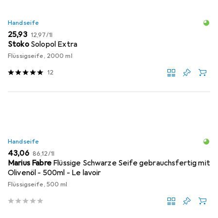
Handseife
EUR
EUR
25,93
12,97
/
1l
Stoko
Solopol Extra
Flüssigseife, 2000 ml
12
Handseife
EUR
EUR
43,06
86,12
/
1l
Marius Fabre
Flüssige Schwarze Seife gebrauchsfertig mit
Olivenöl - 500ml - Le lavoir
Flüssigseife, 500 ml