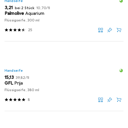
Handseife
EUR
EUR
3,21
bei 2 Stück
10,70
/
1l
Palmolive
Aquarium
Flüssigseife, 300 ml
25
Handseife
EUR
EUR
15,13
39,82
/
1l
GFL
Prija
Flüssigseife, 380 ml
8