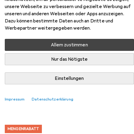
unsere Webseite zu verbessern und gezielte Werbung auf
unseren und anderen Webseiten oder Apps anzuzeigen.
Dazu können bestimmte Daten auch an Dritte und
Werbepartner weitergegeben werden.
Allem zustimmen
Zubehör für Diaqua Detre
Nur das Nötigste
Hier findest du passendes Zubehör zum Produkt Diaqua
Einstellungen
Detre aus der Kategorie Handseife.
Relevanz
Impressum
Datenschutzerklärung
Produktliste
MENGENRABATT