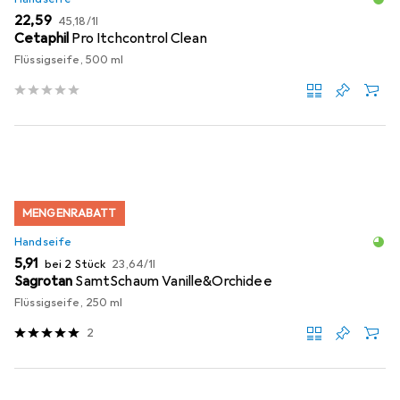
EUR
EUR
22,59
45,18
/
1l
Cetaphil
Pro Itchcontrol Clean
Flüssigseife, 500 ml
MENGENRABATT
Handseife
EUR
EUR
5,91
bei 2 Stück
23,64
/
1l
Sagrotan
SamtSchaum Vanille&Orchidee
Flüssigseife, 250 ml
2