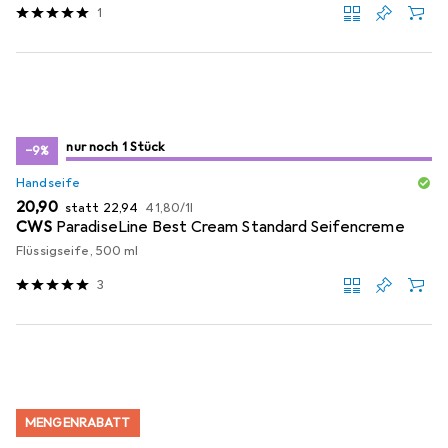
1
noch 1 Stück
nur noch 1
nur noch 1 Stück
/ 1
−9%
Handseife
EUR
EUR
EUR
20,90
statt
22,94
41,80
/
1l
CWS
ParadiseLine Best Cream Standard Seifencreme
Flüssigseife, 500 ml
3
MENGENRABATT