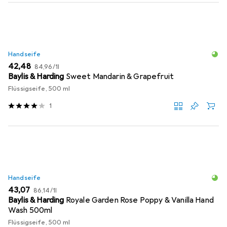
Handseife
EUR
EUR
42,48
84,96
/
1l
Baylis & Harding
Sweet Mandarin & Grapefruit
Flüssigseife, 500 ml
1
Handseife
EUR
EUR
43,07
86,14
/
1l
Baylis & Harding
Royale Garden Rose Poppy & Vanilla Hand
Wash 500ml
Flüssigseife, 500 ml