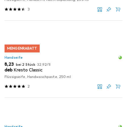
3
MENGENRABATT
Handseife
EUR
EUR
8,23
bei 2 Stück
32,92
/
1l
deb
Kresto Classic
Flüssigseife, Handwaschpaste, 250 ml
2
Handseife