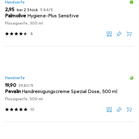
Handseife
EUR
EUR
2,95
bei 2 Stück
9,84
/
1l
Palmolive
Hygiene-Plus Sensitive
Flüssigseife, 300 ml
8
Handseife
EUR
EUR
19,90
39,80
/
1l
Pevalin
Handreinigungscreme Spezial Dose, 500 ml
Flüssigseife, 500 ml
10