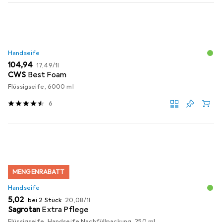
Handseife
EUR
EUR
104,94
17,49
/
1l
CWS
Best Foam
Flüssigseife, 6000 ml
6
MENGENRABATT
Handseife
EUR
EUR
5,02
bei 2 Stück
20,08
/
1l
Sagrotan
Extra Pflege
Flüssigseife, Handseife Nachfüllpackung, 250 ml