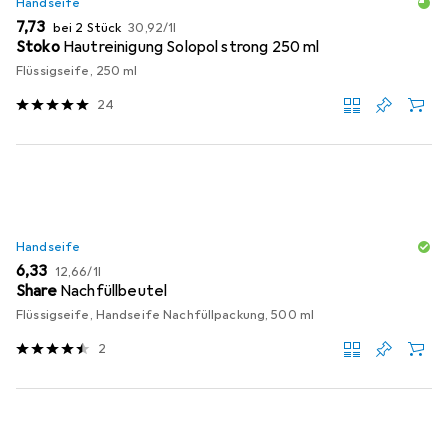
Handseife
EUR
EUR
7,73
bei 2 Stück
30,92
/
1l
Stoko
Hautreinigung Solopol strong 250 ml
Flüssigseife, 250 ml
24
Handseife
EUR
EUR
6,33
12,66
/
1l
Share
Nachfüllbeutel
Flüssigseife, Handseife Nachfüllpackung, 500 ml
2