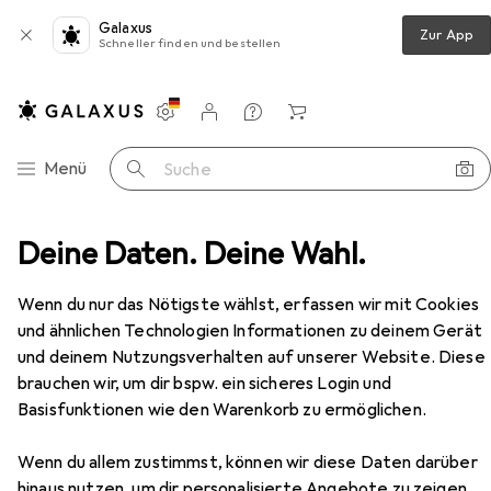
Galaxus
Zur App
Schneller finden und bestellen
Einstellungen
Kundenkonto
Vergleichslisten
Merklisten
Warenkorb
Navigation nach Kategorien
Menü
Suche
ohntextilien + Teppiche
Deine Daten. Deine Wahl.
Teppich
Esprit California
Zubehör
Wenn du nur das Nötigste wählst, erfassen wir mit Cookies
und ähnlichen Technologien Informationen zu deinem Gerät
und deinem Nutzungsverhalten auf unserer Website. Diese
EUR
142,–
brauchen wir, um dir bspw. ein sicheres Login und
Esprit
California
Basisfunktionen wie den Warenkorb zu ermöglichen.
Wenn du allem zustimmst, können wir diese Daten darüber
hinaus nutzen, um dir personalisierte Angebote zu zeigen,