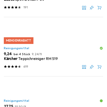
191
MENGENRABATT
Reinigungsmittel
EUR
EUR
9,24
bei 4 Stück
9,24
/
1l
Kärcher
Teppichreiniger RM 519
619
Reinigungsmittel
EUR
EUR
27,75
55,50
/
1l