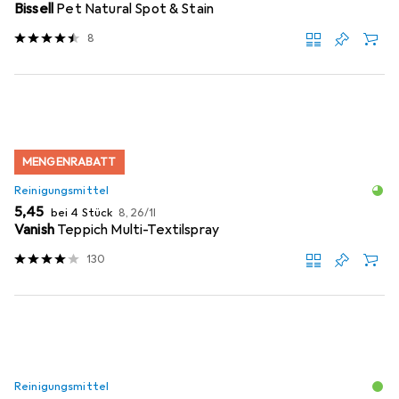
Bissell
Pet Natural Spot & Stain
8
MENGENRABATT
Reinigungsmittel
EUR
EUR
5,45
bei 4 Stück
8,26
/
1l
Vanish
Teppich Multi-Textilspray
130
Reinigungsmittel