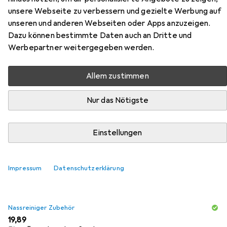
unsere Webseite zu verbessern und gezielte Werbung auf
unseren und anderen Webseiten oder Apps anzuzeigen.
Zubehör für Esprit California
Dazu können bestimmte Daten auch an Dritte und
Werbepartner weitergegeben werden.
Hier findest du passendes Zubehör zum Produkt Esprit
California aus den Kategorien Nassreiniger Zubehör und
Allem zustimmen
Reinigungsmittel.
Nur das Nötigste
Beliebt
Nassreiniger Zubehör
Reinigungsmittel
Einstellungen
Relevanz
Produktliste
Impressum
Datenschutzerklärung
Nassreiniger Zubehör
EUR
19,89