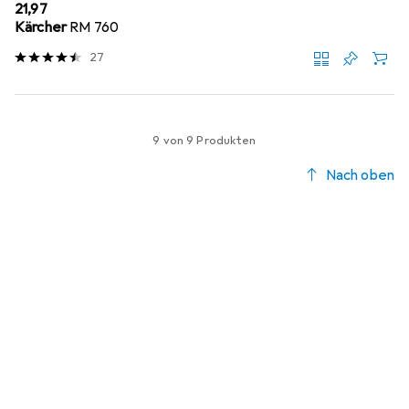
EUR
21,97
Kärcher
RM 760
27
9 von 9 Produkten
Nach oben