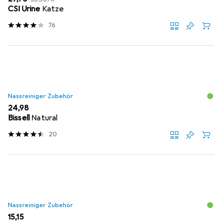
CSI Urine
Katze
76
Nassreiniger Zubehör
EUR
24,98
Bissell
Natural
20
Nassreiniger Zubehör
EUR
15,15