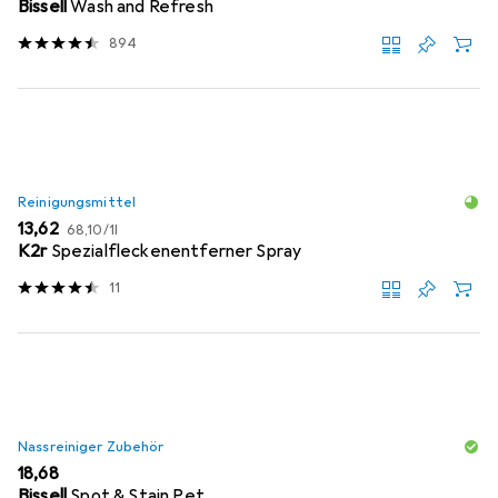
Bissell
Wash and Refresh
894
Reinigungsmittel
EUR
EUR
13,62
68,10
/
1l
K2r
Spezialfleckenentferner Spray
11
Nassreiniger Zubehör
EUR
18,68
Bissell
Spot & Stain Pet