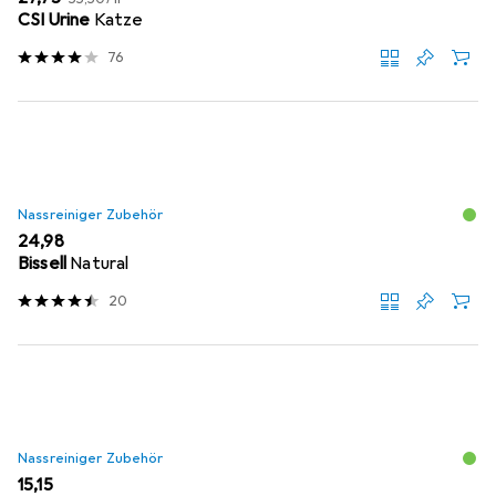
CSI Urine
Katze
76
Nassreiniger Zubehör
EUR
24,98
Bissell
Natural
20
Nassreiniger Zubehör
EUR
15,15