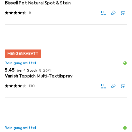
Bissell
Pet Natural Spot & Stain
8
MENGENRABATT
Reinigungsmittel
EUR
EUR
5,45
bei 4 Stück
8,26
/
1l
Vanish
Teppich Multi-Textilspray
130
Reinigungsmittel