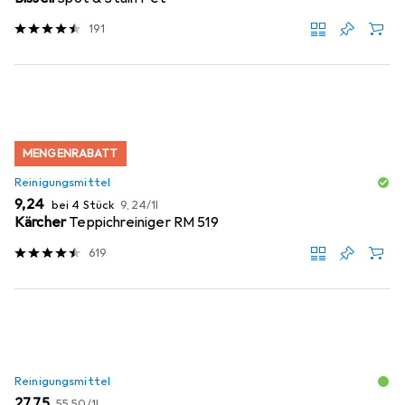
191
MENGENRABATT
Reinigungsmittel
EUR
EUR
9,24
bei 4 Stück
9,24
/
1l
Kärcher
Teppichreiniger RM 519
619
Reinigungsmittel
EUR
EUR
27,75
55,50
/
1l