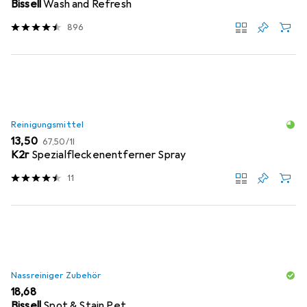
Bissell
Wash and Refresh
896
Reinigungsmittel
EUR
EUR
13,50
67,50
/
1l
K2r
Spezialfleckenentferner Spray
11
Nassreiniger Zubehör
EUR
18,68
Bissell
Spot & Stain Pet