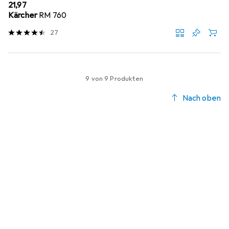
EUR
21,97
Kärcher
RM 760
27
9 von 9 Produkten
Nach oben