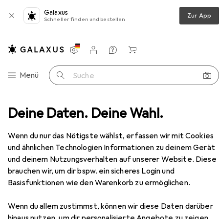
Galaxus
Zur App
Schneller finden und bestellen
Einstellungen
Kundenkonto
Vergleichslisten
Merklisten
Warenkorb
Navigation nach Kategorien
Menü
Suche
Wohntextilien + Teppiche
Deine Daten. Deine Wahl.
Teppich
Esprit #relaxx
Zubehör
Wenn du nur das Nötigste wählst, erfassen wir mit Cookies
und ähnlichen Technologien Informationen zu deinem Gerät
und deinem Nutzungsverhalten auf unserer Website. Diese
EUR
80,–
brauchen wir, um dir bspw. ein sicheres Login und
Esprit
#relaxx
Basisfunktionen wie den Warenkorb zu ermöglichen.
Wenn du allem zustimmst, können wir diese Daten darüber
hinaus nutzen, um dir personalisierte Angebote zu zeigen,