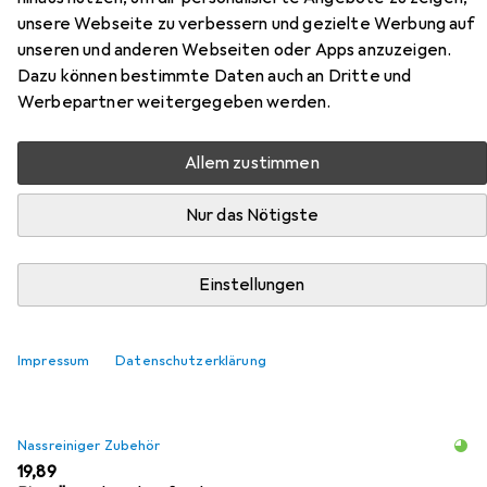
unsere Webseite zu verbessern und gezielte Werbung auf
unseren und anderen Webseiten oder Apps anzuzeigen.
Zubehör für Esprit #relaxx
Dazu können bestimmte Daten auch an Dritte und
Werbepartner weitergegeben werden.
Hier findest du passendes Zubehör zum Produkt Esprit
#relaxx aus den Kategorien Nassreiniger Zubehör und
Allem zustimmen
Reinigungsmittel.
Nur das Nötigste
Beliebt
Nassreiniger Zubehör
Reinigungsmittel
Einstellungen
Relevanz
Produktliste
Impressum
Datenschutzerklärung
Nassreiniger Zubehör
EUR
19,89