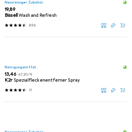
Nassreiniger Zubehör
EUR
19,89
Bissell
Wash and Refresh
896
Reinigungsmittel
EUR
EUR
13,46
67,30
/
1l
K2r
Spezialfleckenentferner Spray
11