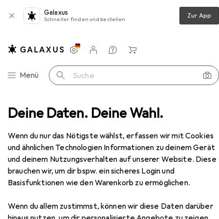
Galaxus
Zur App
Schneller finden und bestellen
Einstellungen
Kundenkonto
Vergleichslisten
Merklisten
Warenkorb
Navigation nach Kategorien
Menü
Suche
tilien + Teppiche
Deine Daten. Deine Wahl.
Teppich
Esprit Teppich Kalahari
Zubehör
Wenn du nur das Nötigste wählst, erfassen wir mit Cookies
und ähnlichen Technologien Informationen zu deinem Gerät
und deinem Nutzungsverhalten auf unserer Website. Diese
EUR
94,95
Esprit
Teppich Kalahari
brauchen wir, um dir bspw. ein sicheres Login und
Basisfunktionen wie den Warenkorb zu ermöglichen.
Wenn du allem zustimmst, können wir diese Daten darüber
hinaus nutzen, um dir personalisierte Angebote zu zeigen,