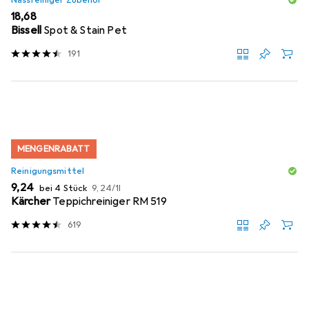
Nassreiniger Zubehör
EUR
18,68
Bissell
Spot & Stain Pet
191
MENGENRABATT
Reinigungsmittel
EUR
EUR
9,24
bei 4 Stück
9,24
/
1l
Kärcher
Teppichreiniger RM 519
619