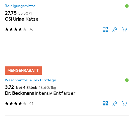
Reinigungsmittel
EUR
EUR
27,75
55,50
/
1l
CSI Urine
Katze
76
MENGENRABATT
Waschmittel + Textilpflege
EUR
EUR
3,72
bei 4 Stück
18,60
/
1kg
Dr. Beckmann
Intensiv Entfärber
41