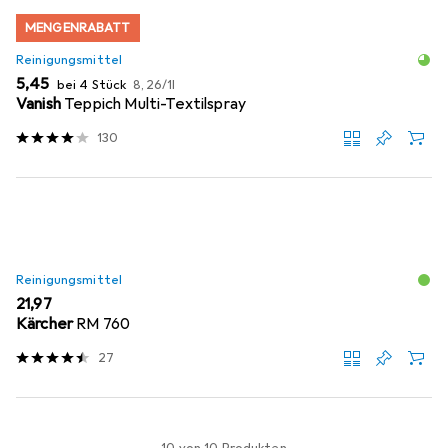
MENGENRABATT
Reinigungsmittel
EUR
EUR
5,45
bei 4 Stück
8,26
/
1l
Vanish
Teppich Multi-Textilspray
130
Reinigungsmittel
EUR
21,97
Kärcher
RM 760
27