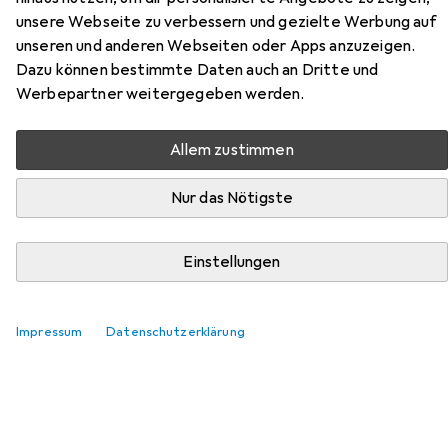
unsere Webseite zu verbessern und gezielte Werbung auf
Zubehör für Esprit Teppich
unseren und anderen Webseiten oder Apps anzuzeigen.
Dazu können bestimmte Daten auch an Dritte und
Kalahari
Werbepartner weitergegeben werden.
Hier findest du passendes Zubehör zum Produkt Esprit
Allem zustimmen
Teppich Kalahari aus den Kategorien Nassreiniger
Zubehör, Reinigungsmittel und Waschmittel +
Nur das Nötigste
Textilpflege.
Einstellungen
Beliebt
Nassreiniger Zubehör
Reinigungsmittel
Wasch
Relevanz
Impressum
Datenschutzerklärung
Produktliste