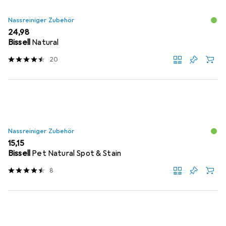
Nassreiniger Zubehör
EUR
24,98
Bissell
Natural
20
Nassreiniger Zubehör
EUR
15,15
Bissell
Pet Natural Spot & Stain
8