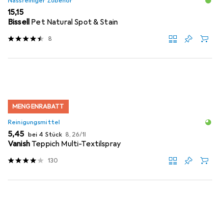
Nassreiniger Zubehör
EUR
15,15
Bissell
Pet Natural Spot & Stain
8
MENGENRABATT
Reinigungsmittel
EUR
EUR
5,45
bei 4 Stück
8,26
/
1l
Vanish
Teppich Multi-Textilspray
130