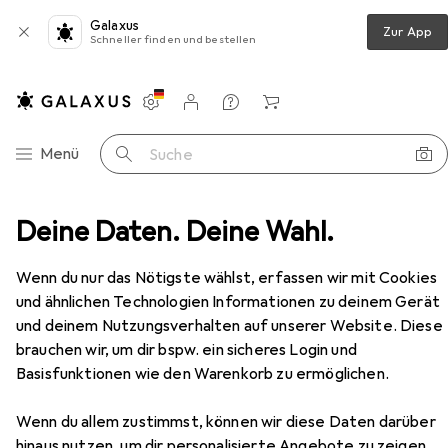
Galaxus
Zur App
Schneller finden und bestellen
Einstellungen
Kundenkonto
Vergleichslisten
Merklisten
Warenkorb
Navigation nach Kategorien
Menü
Suche
ometric pattern with crystals, 50X70 cm, color: dark pink
Deine Daten. Deine Wahl.
Zubehör
EUR
29,90
Wenn du nur das Nötigste wählst, erfassen wir mit Cookies
Eurofirany
CHIC 2 soft rug, decorated
und ähnlichen Technologien Informationen zu deinem Gerät
with geometric pattern with crystals,
und deinem Nutzungsverhalten auf unserer Website. Diese
50X70 cm, color: dark pink
brauchen wir, um dir bspw. ein sicheres Login und
Basisfunktionen wie den Warenkorb zu ermöglichen.
Zubehör für Eurofirany CHIC 2
Wenn du allem zustimmst, können wir diese Daten darüber
soft rug, decorated with
hinaus nutzen, um dir personalisierte Angebote zu zeigen,