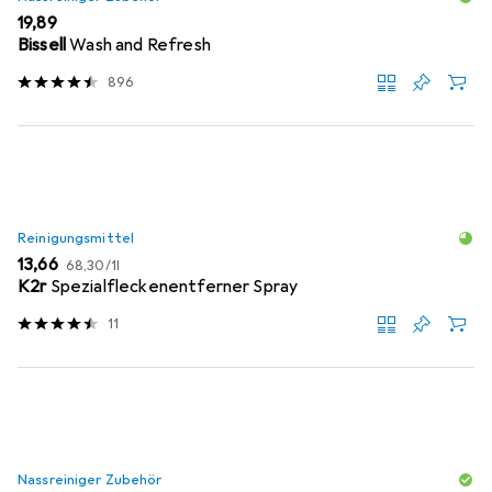
EUR
19,89
Bissell
Wash and Refresh
896
Reinigungsmittel
EUR
EUR
13,66
68,30
/
1l
K2r
Spezialfleckenentferner Spray
11
Nassreiniger Zubehör