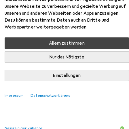
unsere Webseite zu verbessern und gezielte Werbung auf
geometric pattern with crystals,
unseren und anderen Webseiten oder Apps anzuzeigen.
50X70 cm, color: dark pink
Dazu können bestimmte Daten auch an Dritte und
Werbepartner weitergegeben werden.
Hier findest du passendes Zubehör zum Produkt
Eurofirany CHIC 2 soft rug, decorated with geometric
Allem zustimmen
pattern with crystals, 50X70 cm, color: dark pink aus den
Kategorien Nassreiniger Zubehör und Reinigungsmittel.
Nur das Nötigste
Einstellungen
Beliebt
Nassreiniger Zubehör
Reinigungsmittel
Relevanz
Impressum
Datenschutzerklärung
Produktliste
Nassreiniger Zubehör