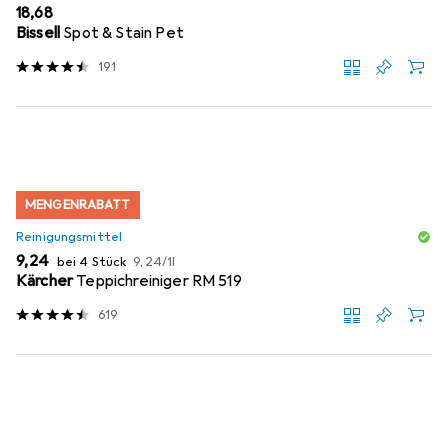
EUR
18,68
Bissell
Spot & Stain Pet
191
MENGENRABATT
Reinigungsmittel
EUR
EUR
9,24
bei 4 Stück
9,24
/
1l
Kärcher
Teppichreiniger RM 519
619