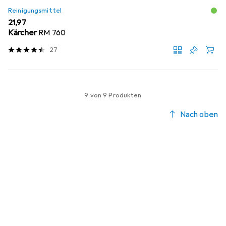
Reinigungsmittel
EUR
21,97
Kärcher
RM 760
27
9 von 9 Produkten
Nach oben