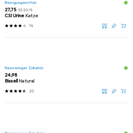
Reinigungsmittel
EUR
EUR
27,75
55,50
/
1l
CSI Urine
Katze
76
Nassreiniger Zubehör
EUR
24,98
Bissell
Natural
20