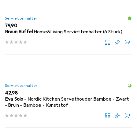
Serviettenhalter
EUR
79,90
Braun Büffel
Home&Living Serviettenhalter (6 Stück)
Serviettenhalter
EUR
42,98
Eva Solo
- Nordic Kitchen Servethouder Bamboe - Zwart
- Bruin - Bamboe - Kunststof