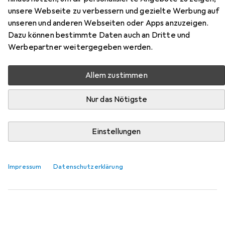
Zubehör für Folat Dino
unsere Webseite zu verbessern und gezielte Werbung auf
unseren und anderen Webseiten oder Apps anzuzeigen.
Hier findest du passendes Zubehör zum Produkt Folat
Dazu können bestimmte Daten auch an Dritte und
Dino aus der Kategorie Serviettenhalter.
Werbepartner weitergegeben werden.
Relevanz
Produktliste
Allem zustimmen
Nur das Nötigste
Serviettenhalter
EUR
15,20
Einstellungen
Umbra
Squire
1x
Impressum
Datenschutzerklärung
2