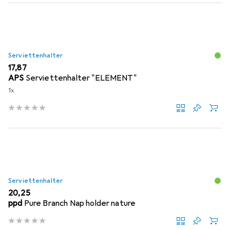
Serviettenhalter
EUR
17,87
APS
Serviettenhalter "ELEMENT"
1x
Serviettenhalter
EUR
20,25
ppd
Pure Branch Nap holder nature