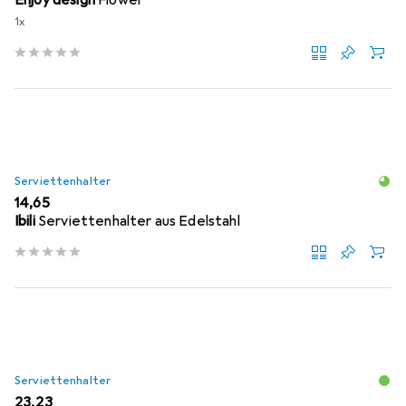
Enjoy design
Flower
1x
Serviettenhalter
EUR
14,65
Ibili
Serviettenhalter aus Edelstahl
Serviettenhalter
EUR
23,23