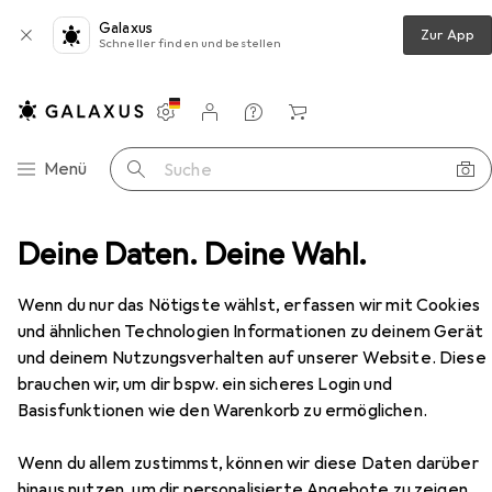
Galaxus
Zur App
Schneller finden und bestellen
Einstellungen
Kundenkonto
Vergleichslisten
Merklisten
Warenkorb
Navigation nach Kategorien
Menü
Suche
+ Bar
Deine Daten. Deine Wahl.
Tischaccessoires
Servietten
Folat Dino
Zubehör
Wenn du nur das Nötigste wählst, erfassen wir mit Cookies
EUR
6,24
bei 2 Stück
und ähnlichen Technologien Informationen zu deinem Gerät
Folat
Dino
und deinem Nutzungsverhalten auf unserer Website. Diese
16 Stk., 25 x 25 cm
brauchen wir, um dir bspw. ein sicheres Login und
Basisfunktionen wie den Warenkorb zu ermöglichen.
Wenn du allem zustimmst, können wir diese Daten darüber
hinaus nutzen, um dir personalisierte Angebote zu zeigen,