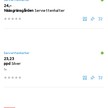
Serviettenhalter
EUR
24,–
Nääsgränsgården
Serviettenhalter
Serviettenhalter
EUR
23,23
ppd
Silver
1x