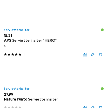
Serviettenhalter
EUR
15,31
APS
Serviettenhalter "HERO"
1x
1
Serviettenhalter
EUR
27,99
Natura Punto
Serviettenhalter