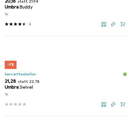
EUR
EUR
20,18
statt
21,94
Umbra
Buddy
1x
6
−7%
Serviettenhalter
EUR
EUR
21,28
statt
22,78
Umbra
Swivel
1x