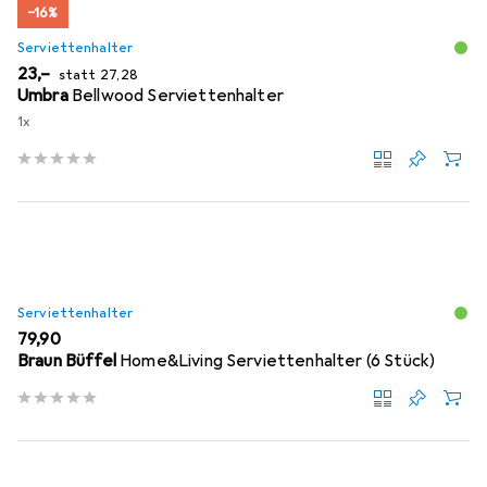
−16%
Serviettenhalter
EUR
EUR
23,–
statt
27,28
Umbra
Bellwood Serviettenhalter
1x
Serviettenhalter
EUR
79,90
Braun Büffel
Home&Living Serviettenhalter (6 Stück)