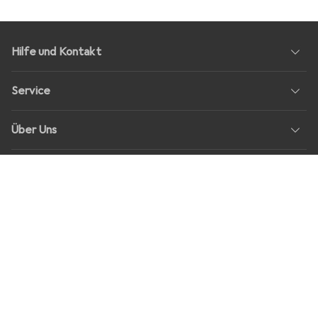
Hilfe und Kontakt
Service
Über Uns
Rückgabe
Soziale Medien
Stellenangebote
Preise
Alle Preise in EUR inkl. MwSt., zzgl.
Versandkosten
bei Bestellungen