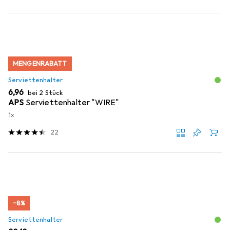
MENGENRABATT
Serviettenhalter
EUR
6,96
bei 2 Stück
APS
Serviettenhalter "WIRE"
1x
22
−8%
Serviettenhalter