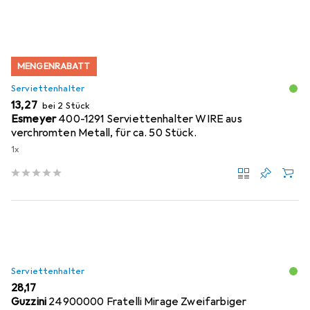
MENGENRABATT
Serviettenhalter
EUR
13,27
bei 2 Stück
Esmeyer
400-1291 Serviettenhalter WIRE aus
verchromten Metall, für ca. 50 Stück.
1x
Serviettenhalter
EUR
28,17
Guzzini
24900000 Fratelli Mirage Zweifarbiger