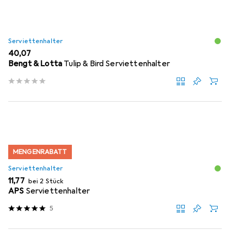
Serviettenhalter
EUR
40,07
Bengt & Lotta
Tulip & Bird Serviettenhalter
MENGENRABATT
Serviettenhalter
EUR
11,77
bei 2 Stück
APS
Serviettenhalter
5