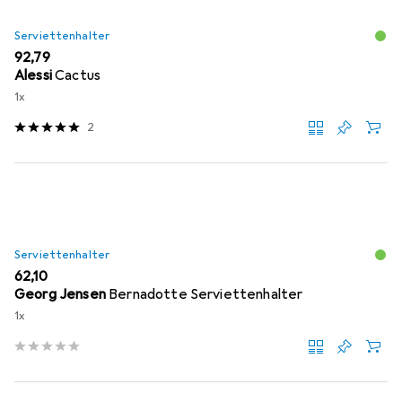
Serviettenhalter
EUR
92,79
Alessi
Cactus
1x
2
Serviettenhalter
EUR
62,10
Georg Jensen
Bernadotte Serviettenhalter
1x