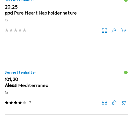
Serviettenhalter
EUR
20,25
ppd
Pure Heart Nap holder nature
1x
Serviettenhalter
EUR
101,20
Alessi
Mediterraneo
1x
7