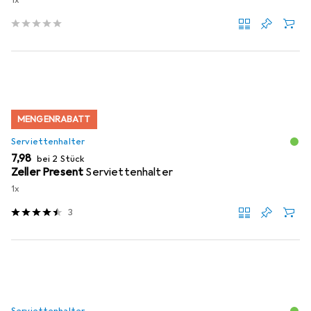
1x
MENGENRABATT
Serviettenhalter
EUR
7,98
bei 2 Stück
Zeller Present
Serviettenhalter
1x
3