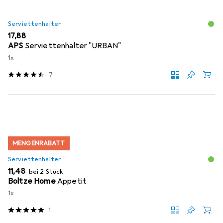
Serviettenhalter
EUR
17,88
APS
Serviettenhalter "URBAN"
1x
7
MENGENRABATT
Serviettenhalter
EUR
11,48
bei 2 Stück
Boltze Home
Appetit
1x
1