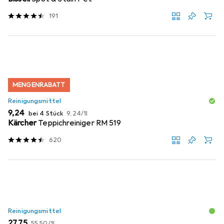
191
MENGENRABATT
Reinigungsmittel
EUR
EUR
9,24
bei 4 Stück
9,24
/
1l
Kärcher
Teppichreiniger RM 519
620
Reinigungsmittel
EUR
EUR
27,75
55,50
/
1l