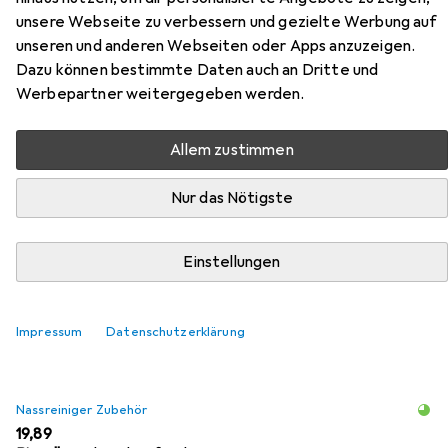
unsere Webseite zu verbessern und gezielte Werbung auf
unseren und anderen Webseiten oder Apps anzuzeigen.
Zubehör für Homie Living Pisa
Dazu können bestimmte Daten auch an Dritte und
Werbepartner weitergegeben werden.
Hier findest du passendes Zubehör zum Produkt Homie
Living Pisa aus den Kategorien Nassreiniger Zubehör,
Allem zustimmen
Reinigungsmittel und Waschmittel + Textilpflege.
Nur das Nötigste
Beliebt
Nassreiniger Zubehör
Reinigungsmittel
Wasch
Einstellungen
Relevanz
Produktliste
Impressum
Datenschutzerklärung
Nassreiniger Zubehör
EUR
19,89