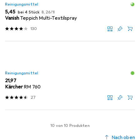
Reinigungsmittel
EUR
EUR
5,45
bei 4 Stück
8,26
/
1l
Vanish
Teppich Multi-Textilspray
130
Reinigungsmittel
EUR
21,97
Kärcher
RM 760
27
10 von 10 Produkten
Nach oben