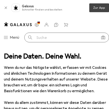
Galaxus
Zur App
Schneller finden und bestellen
Einstellungen
Kundenkonto
Vergleichslisten
Merklisten
Warenkorb
Navigation nach Kategorien
Menü
Suche
hntextilien + Teppiche
Deine Daten. Deine Wahl.
Teppich
Homie Living Pisa
Zubehör
Wenn du nur das Nötigste wählst, erfassen wir mit Cookies
und ähnlichen Technologien Informationen zu deinem Gerät
und deinem Nutzungsverhalten auf unserer Website. Diese
EUR
80,–
brauchen wir, um dir bspw. ein sicheres Login und
Homie Living
Pisa
Basisfunktionen wie den Warenkorb zu ermöglichen.
Wenn du allem zustimmst, können wir diese Daten darüber
hinaus nutzen, um dir personalisierte Angebote zu zeigen,