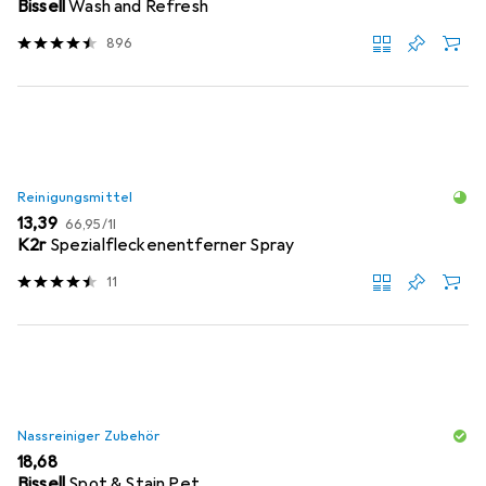
Bissell
Wash and Refresh
896
Reinigungsmittel
EUR
EUR
13,39
66,95
/
1l
K2r
Spezialfleckenentferner Spray
11
Nassreiniger Zubehör
EUR
18,68
Bissell
Spot & Stain Pet