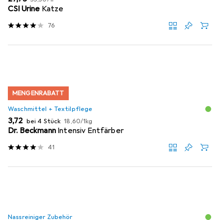
CSI Urine
Katze
76
MENGENRABATT
Waschmittel + Textilpflege
EUR
EUR
3,72
bei 4 Stück
18,60
/
1kg
Dr. Beckmann
Intensiv Entfärber
41
Nassreiniger Zubehör