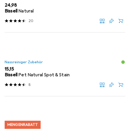
EUR
24,98
Bissell
Natural
20
Nassreiniger Zubehör
EUR
15,15
Bissell
Pet Natural Spot & Stain
8
MENGENRABATT