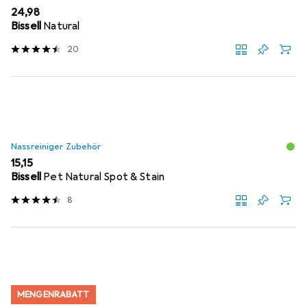
EUR
24,98
Bissell
Natural
20
Nassreiniger Zubehör
EUR
15,15
Bissell
Pet Natural Spot & Stain
8
MENGENRABATT