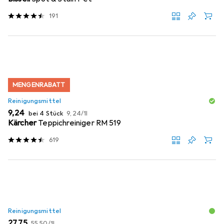
191
MENGENRABATT
Reinigungsmittel
EUR
EUR
9,24
bei 4 Stück
9,24
/
1l
Kärcher
Teppichreiniger RM 519
619
Reinigungsmittel
EUR
EUR
27,75
55,50
/
1l