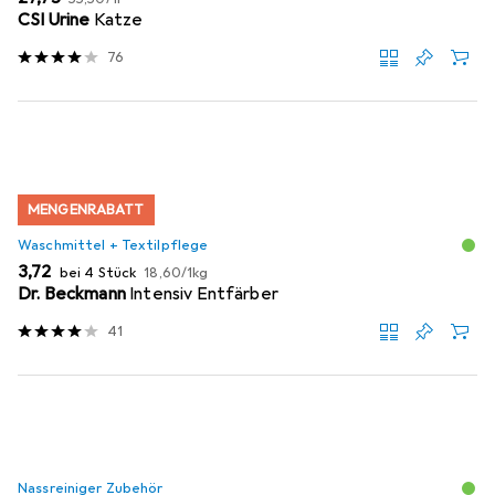
CSI Urine
Katze
76
MENGENRABATT
Waschmittel + Textilpflege
EUR
EUR
3,72
bei 4 Stück
18,60
/
1kg
Dr. Beckmann
Intensiv Entfärber
41
Nassreiniger Zubehör