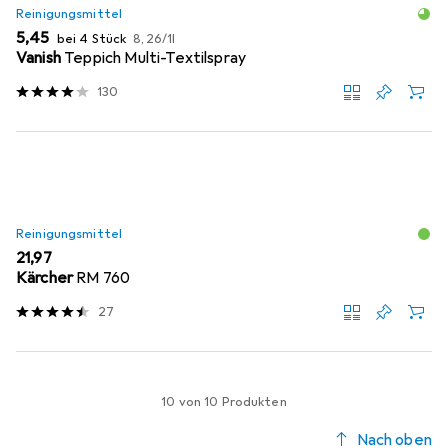
Reinigungsmittel
EUR
EUR
5,45
bei 4 Stück
8,26
/
1l
Vanish
Teppich Multi-Textilspray
130
Reinigungsmittel
EUR
21,97
Kärcher
RM 760
27
10 von 10 Produkten
Nach oben