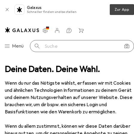
Galaxus
Zur App
Schneller finden und bestellen
Einstellungen
Kundenkonto
Vergleichslisten
Merklisten
Warenkorb
Navigation nach Kategorien
Menü
Suche
extilien + Teppiche
Deine Daten. Deine Wahl.
Teppich
Homie Living Sienna
Zubehör
Wenn du nur das Nötigste wählst, erfassen wir mit Cookies
und ähnlichen Technologien Informationen zu deinem Gerät
und deinem Nutzungsverhalten auf unserer Website. Diese
EUR
420,–
brauchen wir, um dir bspw. ein sicheres Login und
Homie Living
Sienna
Basisfunktionen wie den Warenkorb zu ermöglichen.
Wenn du allem zustimmst, können wir diese Daten darüber
hinaus nutzen, um dir personalisierte Angebote zu zeigen,