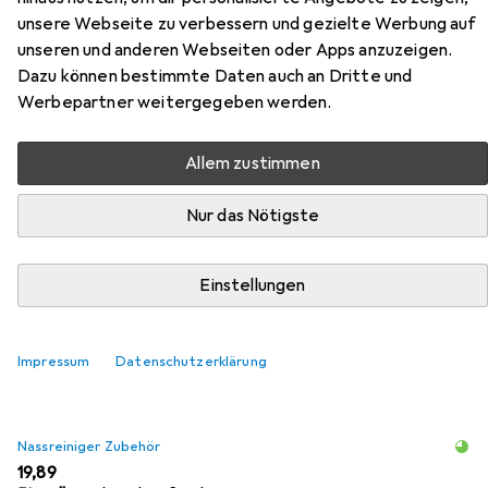
unsere Webseite zu verbessern und gezielte Werbung auf
unseren und anderen Webseiten oder Apps anzuzeigen.
Zubehör für Homie Living Sienna
Dazu können bestimmte Daten auch an Dritte und
Werbepartner weitergegeben werden.
Hier findest du passendes Zubehör zum Produkt Homie
Living Sienna aus den Kategorien Nassreiniger Zubehör,
Allem zustimmen
Reinigungsmittel und Waschmittel + Textilpflege.
Nur das Nötigste
Beliebt
Nassreiniger Zubehör
Reinigungsmittel
Wasch
Einstellungen
Relevanz
Produktliste
Impressum
Datenschutzerklärung
Nassreiniger Zubehör
EUR
19,89