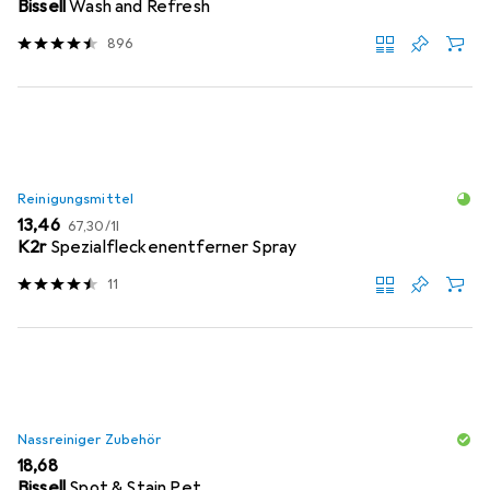
Bissell
Wash and Refresh
896
Reinigungsmittel
EUR
EUR
13,46
67,30
/
1l
K2r
Spezialfleckenentferner Spray
11
Nassreiniger Zubehör
EUR
18,68
Bissell
Spot & Stain Pet