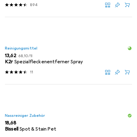
894
Reinigungsmittel
EUR
EUR
13,62
68,10
/
1l
K2r
Spezialfleckenentferner Spray
11
Nassreiniger Zubehör
EUR
18,68
Bissell
Spot & Stain Pet