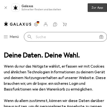
Galaxus
Zur App
Schneller finden und bestellen
Einstellungen
Kundenkonto
Vergleichslisten
Merklisten
Warenkorb
Navigation nach Kategorien
Menü
Suche
ien + Teppiche
Deine Daten. Deine Wahl.
Teppich
Homie Living Teppich Vita
Zubehör
Wenn du nur das Nötigste wählst, erfassen wir mit Cookies
und ähnlichen Technologien Informationen zu deinem Gerät
EUR
173,–
Homie Living
Teppich Vita
und deinem Nutzungsverhalten auf unserer Website. Diese
brauchen wir, um dir bspw. ein sicheres Login und
Basisfunktionen wie den Warenkorb zu ermöglichen.
Wenn du allem zustimmst, können wir diese Daten darüber
hinaus nutzen, um dir personalisierte Angebote zu zeigen,