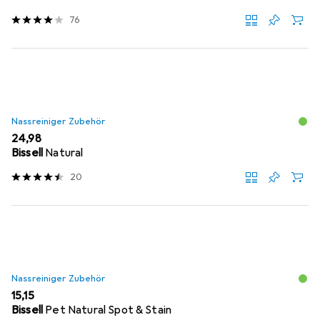
76
Nassreiniger Zubehör
EUR
24,98
Bissell
Natural
20
Nassreiniger Zubehör
EUR
15,15
Bissell
Pet Natural Spot & Stain