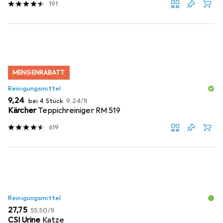
191
MENGENRABATT
Reinigungsmittel
EUR
EUR
9,24
bei 4 Stück
9,24
/
1l
Kärcher
Teppichreiniger RM 519
619
Reinigungsmittel
EUR
EUR
27,75
55,50
/
1l
CSI Urine
Katze