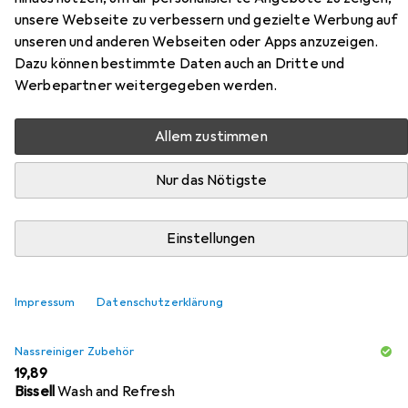
Zubehör für Homie Living
unsere Webseite zu verbessern und gezielte Werbung auf
Teppich Vita
unseren und anderen Webseiten oder Apps anzuzeigen.
Dazu können bestimmte Daten auch an Dritte und
Hier findest du passendes Zubehör zum Produkt Homie
Werbepartner weitergegeben werden.
Living Teppich Vita aus den Kategorien Nassreiniger
Zubehör und Reinigungsmittel.
Allem zustimmen
Nur das Nötigste
Beliebt
Nassreiniger Zubehör
Reinigungsmittel
Relevanz
Einstellungen
Produktliste
Impressum
Datenschutzerklärung
Nassreiniger Zubehör
EUR
19,89
Bissell
Wash and Refresh