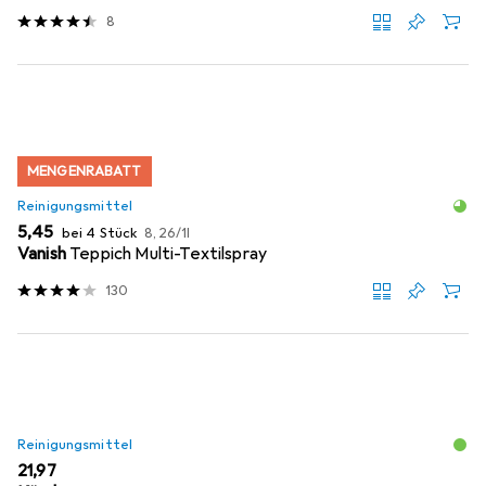
8
MENGENRABATT
Reinigungsmittel
EUR
EUR
5,45
bei 4 Stück
8,26
/
1l
Vanish
Teppich Multi-Textilspray
130
Reinigungsmittel
EUR
21,97