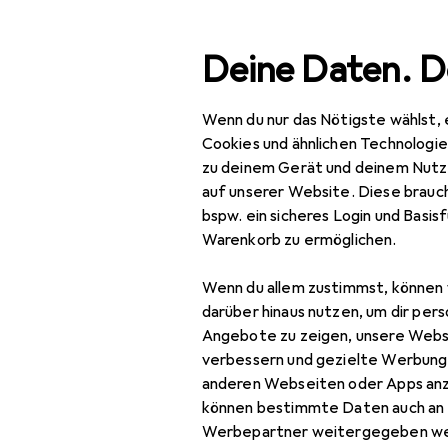
Suche
Deine Daten. D
Wenn du nur das Nötigste wählst, 
Navigation nach Kategorien
Gesamtsortiment
Woh
Gesamtsortiment
Cookies und ähnlichen Technologi
zu deinem Gerät und deinem Nutz
Wohnen
auf unserer Website. Diese brauch
bspw. ein sicheres Login und Basis
Heimtextilien
Warenkorb zu ermöglichen.
EU
49
Wohntextilien +
Ho
Wenn du allem zustimmst, können 
Teppiche
darüber hinaus nutzen, um dir pers
Decke
Angebote zu zeigen, unsere Webs
verbessern und gezielte Werbung
Dekokissen
anderen Webseiten oder Apps an
können bestimmte Daten auch an 
Fell
Werbepartner weitergegeben we
Zubehör für