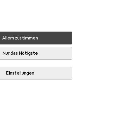
Einstellungen
Kundenkonto
Vergleichslisten
Merklisten
Warenkorb
Anmelden
Allem zustimmen
h
Homie Living Vita
Zubehör
Nur das Nötigste
Einstellungen