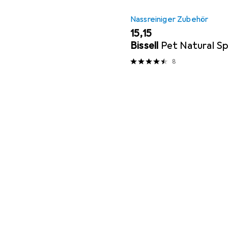
Nassreiniger Zubehör
EUR
15,15
Bissell
Pet Natural Sp
8