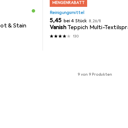
MENGENRABATT
Reinigungsmittel
EUR
EUR
5,45
bei 4 Stück
8,26
/
1l
ot & Stain
Vanish
Teppich Multi-Textilsp
130
9 von 9 Produkten