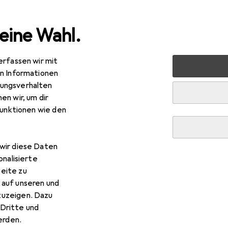
eine Wahl.
erfassen wir mit
nen
Heimtextilien
Wohntextilien + Teppiche
Teppic
en Informationen
ungsverhalten
en wir, um dir
funktionen wie den
R
,–
mie Living
Vita
wir diese Daten
onalisierte
eite zu
 auf unseren und
zuzeigen. Dazu
Dritte und
rden.
 Homie Living Vita