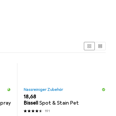
ssreiniger Zubehör und Reinigungsmittel.
Nassreiniger Zubehör
EUR
18,68
Spray
Bissell
Spot & Stain Pet
191