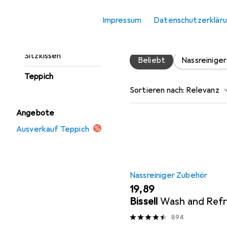
Fussmatte
Impressum
Datenschutzerklär
Möbelbezug +
Hier findest du passendes
Möbelschutz
Sitzkissen
Beliebt
Nassreinige
Teppich
Sortieren nach
:
Relevanz
Produktliste
Angebote
Ausverkauf Teppich
Nassreiniger Zubehör
EUR
19,89
Bissell
Wash and Ref
894