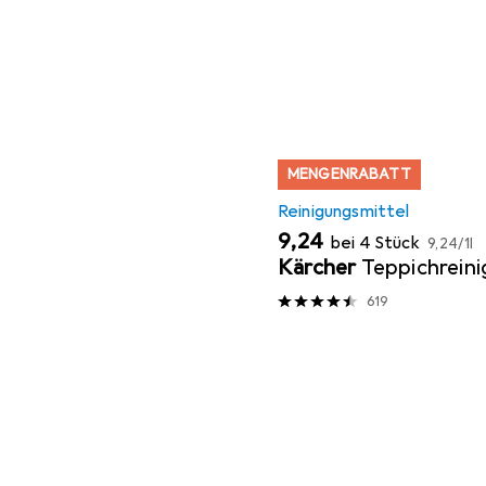
MENGENRABATT
Reinigungsmittel
EUR
EUR
9,24
bei 4 Stück
9,24
/
1l
Kärcher
Teppichreini
619