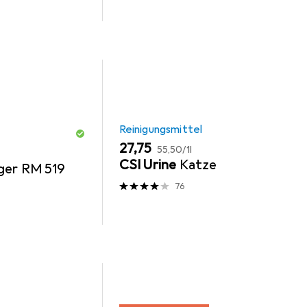
Reinigungsmittel
EUR
EUR
27,75
55,50
/
1l
CSI Urine
Katze
ger RM 519
76