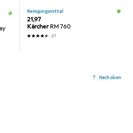
Reinigungsmittel
EUR
21,97
Kärcher
RM 760
ray
27
Nach oben